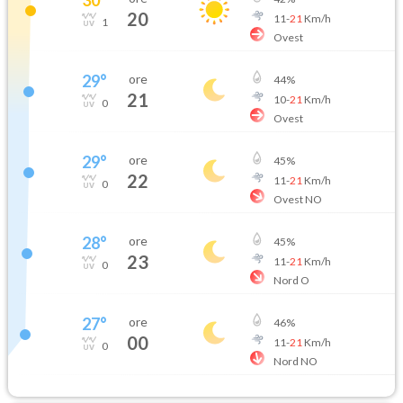
20
11
-
21
Km/h
1
Ovest
29
°
ore
44
%
21
10
-
21
Km/h
0
Ovest
29
°
ore
45
%
22
11
-
21
Km/h
0
Ovest NO
28
°
ore
45
%
23
11
-
21
Km/h
0
Nord O
27
°
ore
46
%
00
11
-
21
Km/h
0
Nord NO