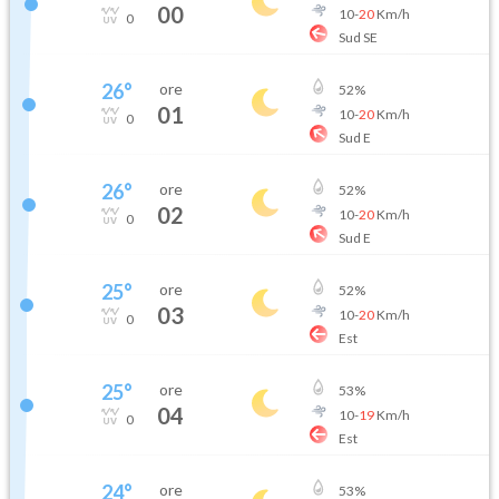
00
10
-
20
Km/h
0
Sud SE
26
°
ore
52
%
01
10
-
20
Km/h
0
Sud E
26
°
ore
52
%
02
10
-
20
Km/h
0
Sud E
25
°
ore
52
%
03
10
-
20
Km/h
0
Est
25
°
ore
53
%
04
10
-
19
Km/h
0
Est
24
°
ore
53
%