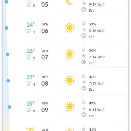
05
9
-
17
Km/h
0
Est
24
°
ore
53
%
06
8
-
16
Km/h
1
Est
26
°
ore
50
%
07
7
-
14
Km/h
2
Est
27
°
ore
46
%
08
7
-
13
Km/h
4
Est
29
°
ore
43
%
09
6
-
11
Km/h
5
Est
30
°
ore
41
%