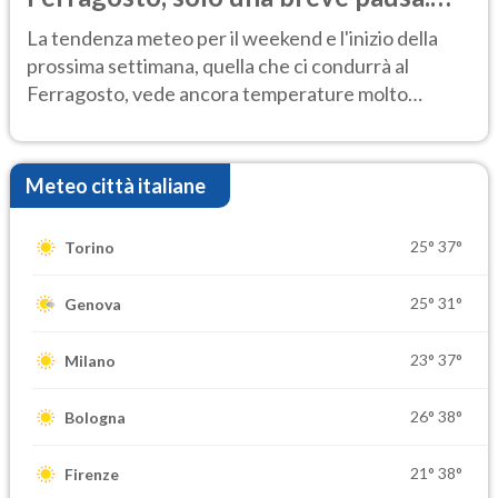
Ecco dove
La tendenza meteo per il weekend e l'inizio della
prossima settimana, quella che ci condurrà al
Ferragosto, vede ancora temperature molto
elevate
Meteo città italiane
25°
37°
Torino
25°
31°
Genova
23°
37°
Milano
26°
38°
Bologna
21°
38°
Firenze