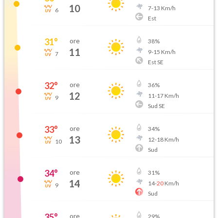
10
7
-
13
Km/h
6
Est
31
°
ore
38
%
11
9
-
15
Km/h
7
Est SE
32
°
ore
36
%
12
11
-
17
Km/h
9
Sud SE
33
°
ore
34
%
13
12
-
18
Km/h
10
Sud
34
°
ore
31
%
14
14
-
20
Km/h
9
Sud
35
°
ore
29
%