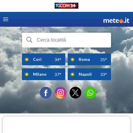
Cori
Roma
34°
35°
Milano
Napoli
37°
33°