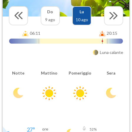
Do
Lu
9 ago
10 ago
06:11
20:15
Luna calante
Notte
Mattino
Pomeriggio
Sera
27
°
ore
52
%