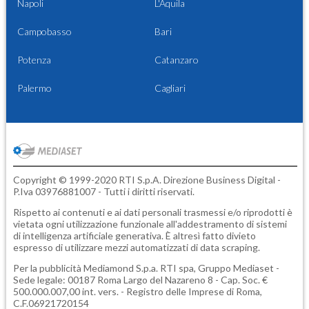
Napoli
L'Aquila
Campobasso
Bari
Potenza
Catanzaro
Palermo
Cagliari
Copyright © 1999-2020 RTI S.p.A. Direzione Business Digital -
P.Iva 03976881007 - Tutti i diritti riservati.
Rispetto ai contenuti e ai dati personali trasmessi e/o riprodotti è
vietata ogni utilizzazione funzionale all'addestramento di sistemi
di intelligenza artificiale generativa. È altresì fatto divieto
espresso di utilizzare mezzi automatizzati di data scraping.
Per la pubblicità
Mediamond S.p.a.
RTI spa, Gruppo Mediaset -
Sede legale: 00187 Roma Largo del Nazareno 8 - Cap. Soc. €
500.000.007,00 int. vers. - Registro delle Imprese di Roma,
C.F.06921720154