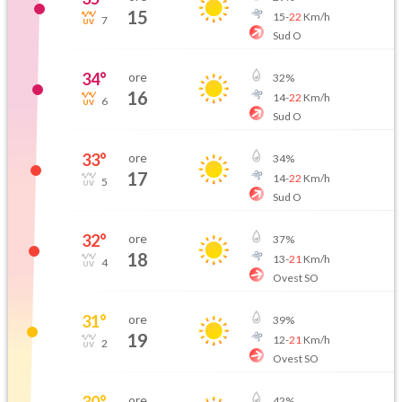
15
15
-
22
Km/h
7
Sud O
34
°
ore
32
%
16
14
-
22
Km/h
6
Sud O
33
°
ore
34
%
17
14
-
22
Km/h
5
Sud O
32
°
ore
37
%
18
13
-
21
Km/h
4
Ovest SO
31
°
ore
39
%
19
12
-
21
Km/h
2
Ovest SO
30
°
ore
42
%