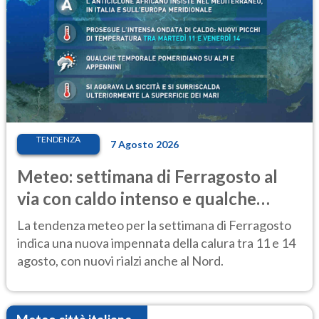
TENDENZA
7 Agosto 2026
Meteo: settimana di Ferragosto al
via con caldo intenso e qualche
temporale
La tendenza meteo per la settimana di Ferragosto
indica una nuova impennata della calura tra 11 e 14
agosto, con nuovi rialzi anche al Nord.