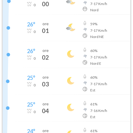
00
7
-
17
Km/h
0
Nord
26
°
ore
59
%
01
7
-
17
Km/h
0
Nord NE
26
°
ore
60
%
02
7
-
17
Km/h
0
Nord E
25
°
ore
60
%
03
7
-
17
Km/h
0
Est
25
°
ore
61
%
04
7
-
16
Km/h
0
Est
24
°
ore
61
%