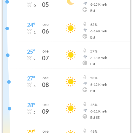
05
6
-
15
Km/h
0
Est
24
°
ore
62
%
06
6
-
14
Km/h
1
Est
25
°
ore
57
%
07
6
-
13
Km/h
2
Est
27
°
ore
53
%
08
6
-
12
Km/h
4
Est
28
°
ore
48
%
09
6
-
11
Km/h
5
Est SE
29
°
ore
46
%