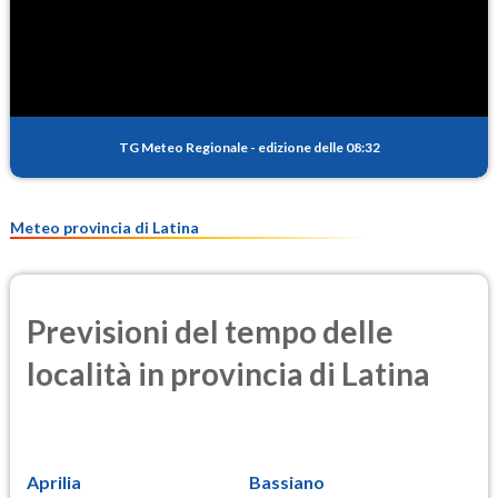
SO2
0.4
(Anidride solforosa)
PM10
15.0
(Materia particolata)
TG Meteo Regionale
-
edizione delle 08:32
PM25
10.6
(Materia particolata)
Meteo provincia di Latina
Previsioni del tempo delle
località in provincia di Latina
Aprilia
Bassiano