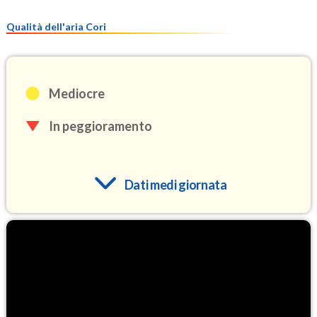
Qualità dell'aria Cori
Mediocre
In peggioramento
Dati medi giornata
O3
96.2
(Ozono)
NO2
2.9
(Diossido di azoto)