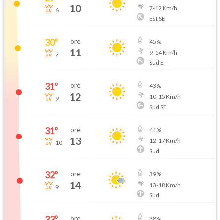
10
7
-
12
Km/h
6
Est SE
30
°
ore
45
%
11
9
-
14
Km/h
7
Sud E
31
°
ore
43
%
12
10
-
15
Km/h
9
Sud SE
31
°
ore
41
%
13
12
-
17
Km/h
10
Sud
32
°
ore
39
%
14
13
-
18
Km/h
9
Sud
33
°
ore
38
%