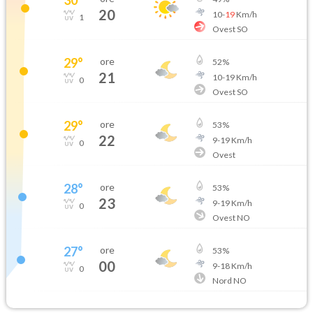
20
10
-
19
Km/h
1
Ovest SO
29
°
ore
52
%
21
10
-
19
Km/h
0
Ovest SO
29
°
ore
53
%
22
9
-
19
Km/h
0
Ovest
28
°
ore
53
%
23
9
-
19
Km/h
0
Ovest NO
27
°
ore
53
%
00
9
-
18
Km/h
0
Nord NO