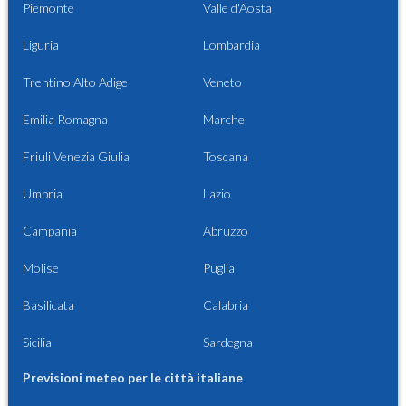
Piemonte
Valle d'Aosta
Liguria
Lombardia
Trentino Alto Adige
Veneto
Emilia Romagna
Marche
Friuli Venezia Giulia
Toscana
Umbria
Lazio
Campania
Abruzzo
Molise
Puglia
Basilicata
Calabria
Sicilia
Sardegna
Previsioni meteo per le città italiane