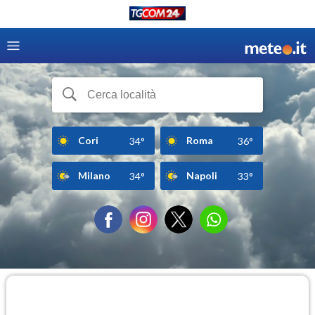
Cori
Roma
34°
36°
Milano
Napoli
34°
33°