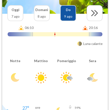
Oggi
Domani
Do
7 ago
8 ago
9 ago
06:10
20:16
Luna calante
Notte
Mattino
Pomeriggio
Sera
27
°
ore
59
%