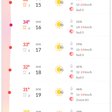
15
15
-
20
Km/h
7
Sud O
34
°
ore
36
%
16
14
-
19
Km/h
6
Sud O
33
°
ore
39
%
17
13
-
19
Km/h
5
Sud O
32
°
ore
42
%
18
12
-
19
Km/h
4
Sud O
31
°
ore
46
%
19
11
-
19
Km/h
2
Ovest SO
30
°
ore
49
%