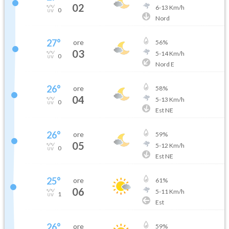
02
6
-
13
Km/h
0
Nord
27
°
ore
56
%
03
5
-
14
Km/h
0
Nord E
26
°
ore
58
%
04
5
-
13
Km/h
0
Est NE
26
°
ore
59
%
05
5
-
12
Km/h
0
Est NE
25
°
ore
61
%
06
5
-
11
Km/h
1
Est
26
°
ore
59
%