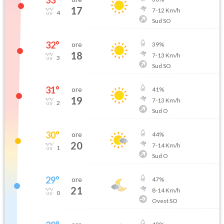
33
°
17
7
-
12
Km/h
4
Sud SO
32
°
ore
39
%
18
7
-
13
Km/h
3
Sud SO
31
°
ore
41
%
19
7
-
13
Km/h
2
Sud O
30
°
ore
44
%
20
7
-
14
Km/h
1
Sud O
29
°
ore
47
%
21
8
-
14
Km/h
0
Ovest SO