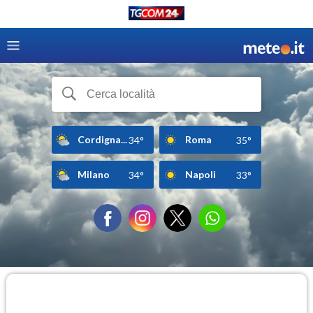
Cordigna...
Roma
34°
35°
Milano
Napoli
34°
33°