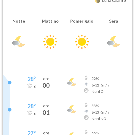
Luna calante
Notte
Mattino
Pomeriggio
Sera
28
°
ore
52
%
00
6
-
12
Km/h
0
Nord O
28
°
ore
53
%
01
6
-
13
Km/h
0
Nord NO
27
°
ore
55
%