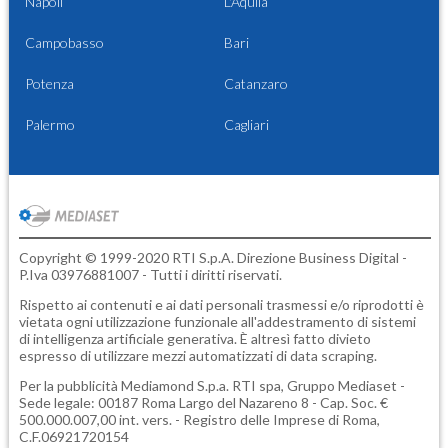
Napoli
L'Aquila
Campobasso
Bari
Potenza
Catanzaro
Palermo
Cagliari
Copyright © 1999-2020 RTI S.p.A. Direzione Business Digital -
P.Iva 03976881007 - Tutti i diritti riservati.
Rispetto ai contenuti e ai dati personali trasmessi e/o riprodotti è
vietata ogni utilizzazione funzionale all'addestramento di sistemi
di intelligenza artificiale generativa. È altresì fatto divieto
espresso di utilizzare mezzi automatizzati di data scraping.
Per la pubblicità
Mediamond S.p.a.
RTI spa, Gruppo Mediaset -
Sede legale: 00187 Roma Largo del Nazareno 8 - Cap. Soc. €
500.000.007,00 int. vers. - Registro delle Imprese di Roma,
C.F.06921720154