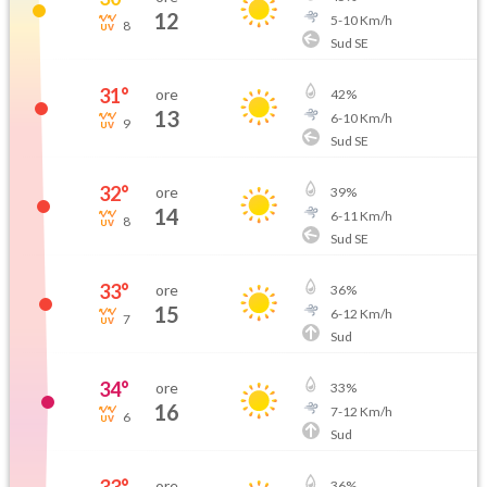
12
5
-
10
Km/h
8
Sud SE
31
°
ore
42
%
13
6
-
10
Km/h
9
Sud SE
32
°
ore
39
%
14
6
-
11
Km/h
8
Sud SE
33
°
ore
36
%
15
6
-
12
Km/h
7
Sud
34
°
ore
33
%
16
7
-
12
Km/h
6
Sud
ore
36
%