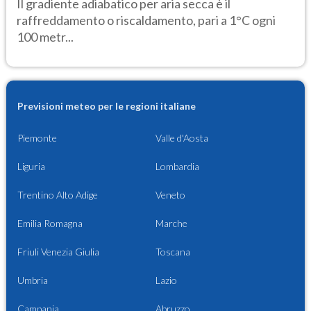
Il gradiente adiabatico per aria secca è il
raffreddamento o riscaldamento, pari a 1°C ogni
100 metr...
Previsioni meteo per le regioni italiane
Piemonte
Valle d'Aosta
Liguria
Lombardia
Trentino Alto Adige
Veneto
Emilia Romagna
Marche
Friuli Venezia Giulia
Toscana
Umbria
Lazio
Campania
Abruzzo