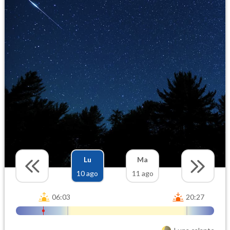
Lu
Ma
10 ago
11 ago
06:03
20:27