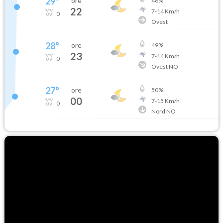
29
°
ore
48
%
22
7
-
14
Km/h
0
Ovest
28
°
ore
49
%
23
7
-
14
Km/h
0
Ovest NO
27
°
ore
50
%
00
7
-
15
Km/h
0
Nord NO