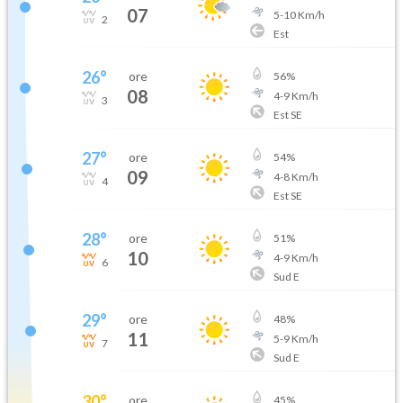
07
5
-
10
Km/h
2
Est
26
°
ore
56
%
08
4
-
9
Km/h
3
Est SE
27
°
ore
54
%
09
4
-
8
Km/h
4
Est SE
28
°
ore
51
%
10
4
-
9
Km/h
6
Sud E
29
°
ore
48
%
11
5
-
9
Km/h
7
Sud E
30
°
ore
45
%