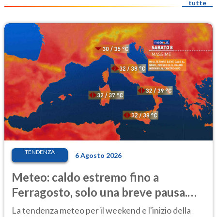
tutte
TENDENZA
6 Agosto 2026
Meteo: caldo estremo fino a
Ferragosto, solo una breve pausa.
Ecco dove
La tendenza meteo per il weekend e l'inizio della