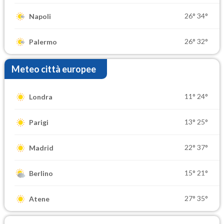
26°
34°
Napoli
26°
32°
Palermo
Meteo città europee
11°
24°
Londra
13°
25°
Parigi
22°
37°
Madrid
15°
21°
Berlino
27°
35°
Atene