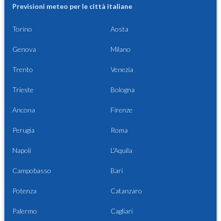
Previsioni meteo per le città italiane
Torino
Aosta
Genova
Milano
Trento
Venezia
Trieste
Bologna
Ancona
Firenze
Perugia
Roma
Napoli
L'Aquila
Campobasso
Bari
Potenza
Catanzaro
Palermo
Cagliari