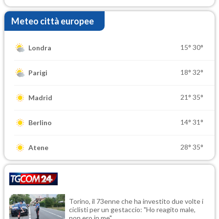
Meteo città europee
15°
30°
Londra
18°
32°
Parigi
21°
35°
Madrid
14°
31°
Berlino
28°
35°
Atene
Torino, il 73enne che ha investito due volte i
ciclisti per un gestaccio: "Ho reagito male,
non ero in me"