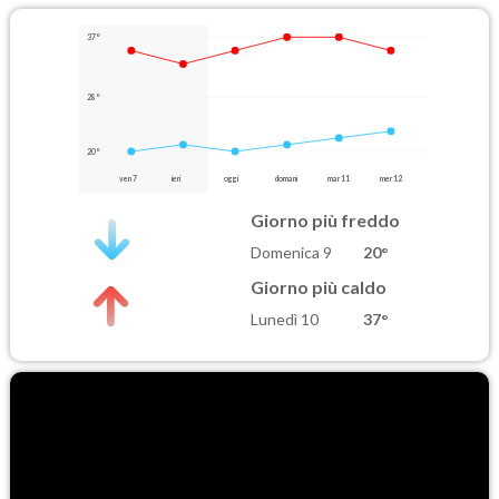
37°
28°
20°
ven 7
ieri
oggi
domani
mar 11
mer 12
Giorno più freddo
Domenica 9
20°
Giorno più caldo
Lunedì 10
37°