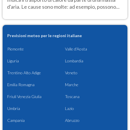
d'aria. Le cause sono molte: ad esempio, possono...
Previsioni meteo per le regioni italiane
Piemonte
Valle d'Aosta
Liguria
Lombardia
Trentino Alto Adige
Veneto
Emilia Romagna
Marche
Friuli Venezia Giulia
Toscana
Umbria
Lazio
Campania
Abruzzo