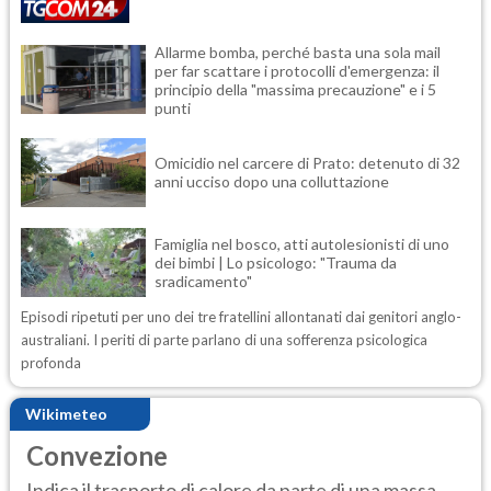
Allarme bomba, perché basta una sola mail
per far scattare i protocolli d'emergenza: il
principio della "massima precauzione" e i 5
punti
Omicidio nel carcere di Prato: detenuto di 32
anni ucciso dopo una colluttazione
Famiglia nel bosco, atti autolesionisti di uno
dei bimbi | Lo psicologo: "Trauma da
sradicamento"
Episodi ripetuti per uno dei tre fratellini allontanati dai genitori anglo-
australiani. I periti di parte parlano di una sofferenza psicologica
profonda
Wikimeteo
Convezione
Indica il trasporto di calore da parte di una massa