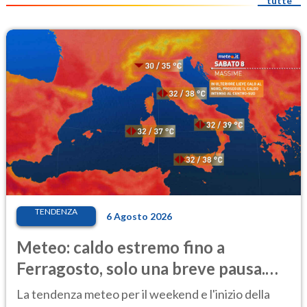
tutte
TENDENZA
6 Agosto 2026
Meteo: caldo estremo fino a
Ferragosto, solo una breve pausa.
Ecco dove
La tendenza meteo per il weekend e l'inizio della