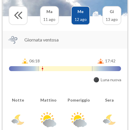
Ma
Me
Gi
11 ago
12 ago
13 ago
Giornata ventosa
06:18
17:42
Luna nuova
Notte
Mattino
Pomeriggio
Sera