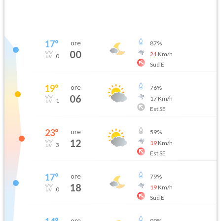
17
°
ore
87
%
00
21
Km/h
0
Sud E
19
°
ore
76
%
06
17
Km/h
1
Est SE
23
°
ore
59
%
12
19
Km/h
3
Est SE
17
°
ore
79
%
18
19
Km/h
0
Sud E
ore
90
%