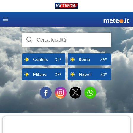
Confins
Roma
31°
35°
Milano
Napoli
37°
33°