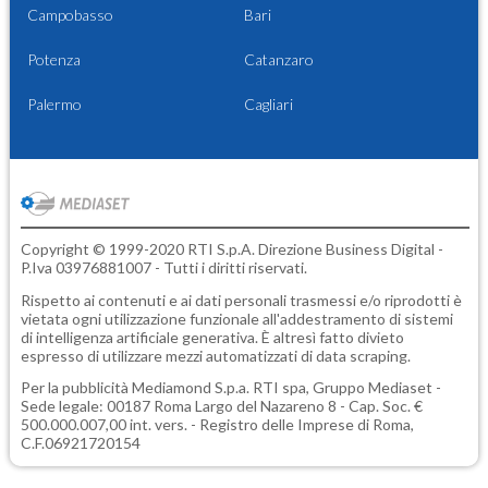
Campobasso
Bari
Potenza
Catanzaro
Palermo
Cagliari
Copyright © 1999-2020 RTI S.p.A. Direzione Business Digital -
P.Iva 03976881007 - Tutti i diritti riservati.
Rispetto ai contenuti e ai dati personali trasmessi e/o riprodotti è
vietata ogni utilizzazione funzionale all'addestramento di sistemi
di intelligenza artificiale generativa. È altresì fatto divieto
espresso di utilizzare mezzi automatizzati di data scraping.
Per la pubblicità
Mediamond S.p.a.
RTI spa, Gruppo Mediaset -
Sede legale: 00187 Roma Largo del Nazareno 8 - Cap. Soc. €
500.000.007,00 int. vers. - Registro delle Imprese di Roma,
C.F.06921720154