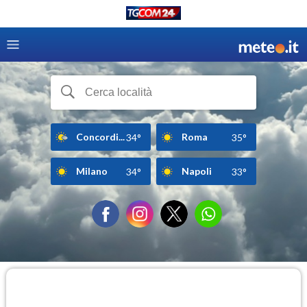
Concordi...
Roma
34°
35°
Milano
Napoli
34°
33°