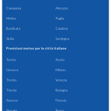
Campania
Abruzzo
Molise
Puglia
Basilicata
Calabria
Sicilia
Sardegna
Previsioni meteo per le città italiane
Torino
Aosta
Genova
Milano
Trento
Venezia
Trieste
Bologna
Ancona
Firenze
Perugia
Roma