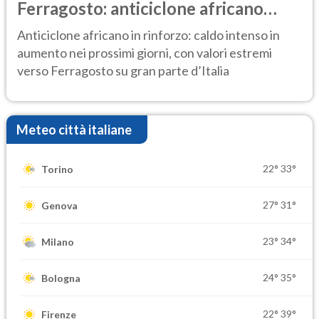
Ferragosto: anticiclone africano
ancora protagonista
Anticiclone africano in rinforzo: caldo intenso in
aumento nei prossimi giorni, con valori estremi
verso Ferragosto su gran parte d’Italia
Meteo città italiane
22°
33°
Torino
27°
31°
Genova
23°
34°
Milano
24°
35°
Bologna
22°
39°
Firenze