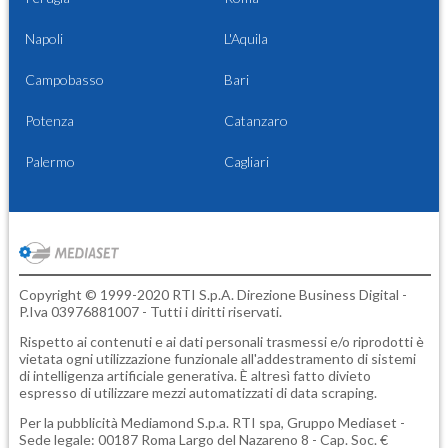
Napoli
L'Aquila
Campobasso
Bari
Potenza
Catanzaro
Palermo
Cagliari
Copyright © 1999-2020 RTI S.p.A. Direzione Business Digital -
P.Iva 03976881007 - Tutti i diritti riservati.
Rispetto ai contenuti e ai dati personali trasmessi e/o riprodotti è
vietata ogni utilizzazione funzionale all'addestramento di sistemi
di intelligenza artificiale generativa. È altresì fatto divieto
espresso di utilizzare mezzi automatizzati di data scraping.
Per la pubblicità
Mediamond S.p.a.
RTI spa, Gruppo Mediaset -
Sede legale: 00187 Roma Largo del Nazareno 8 - Cap. Soc. €