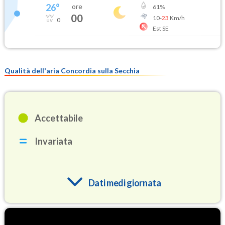
26
°
ore
61
%
00
10
-
23
Km/h
0
Est SE
Qualità dell'aria Concordia sulla Secchia
Accettabile
Invariata
Dati medi giornata
O3