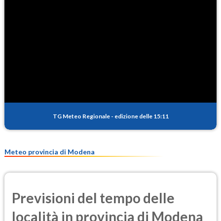
90.3
(Ozono)
NO2
4.0
(Diossido di azoto)
SO2
0.8
(Anidride solforosa)
PM10
13.4
(Materia particolata)
TG Meteo Regionale
-
edizione delle 15:11
PM25
9.0
(Materia particolata)
Meteo provincia di Modena
Previsioni del tempo delle
località in provincia di Modena