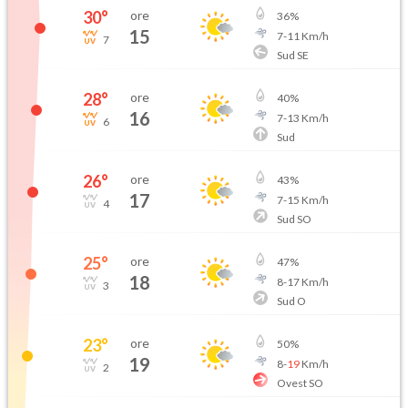
30
°
ore
36
%
15
7
-
11
Km/h
7
Sud SE
28
°
ore
40
%
16
7
-
13
Km/h
6
Sud
26
°
ore
43
%
17
7
-
15
Km/h
4
Sud SO
25
°
ore
47
%
18
8
-
17
Km/h
3
Sud O
23
°
ore
50
%
19
8
-
19
Km/h
2
Ovest SO