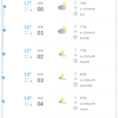
17
°
ore
76
%
00
5
-
12
Km/h
0
Est
16
°
ore
77
%
01
6
-
12
Km/h
0
Est NE
15
°
ore
79
%
02
6
-
13
Km/h
0
Nord E
14
°
ore
80
%
03
6
-
14
Km/h
0
Nord NE
14
°
ore
81
%
04
6
-
14
Km/h
0
Nord