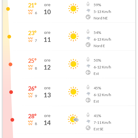
21
°
ore
59
%
10
5
-
13
Km/h
6
Nord NE
23
°
ore
54
%
11
6
-
13
Km/h
7
Nord E
25
°
ore
50
%
12
6
-
12
Km/h
8
Est
26
°
ore
45
%
13
6
-
12
Km/h
9
Est
28
°
ore
41
%
14
7
-
11
Km/h
8
Est SE