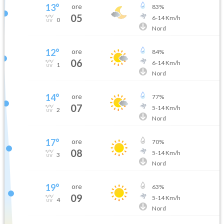
13
°
ore
83
%
05
6
-
14
Km/h
0
Nord
12
°
ore
84
%
06
6
-
14
Km/h
1
Nord
14
°
ore
77
%
07
5
-
14
Km/h
2
Nord
17
°
ore
70
%
08
5
-
14
Km/h
3
Nord
19
°
ore
63
%
09
5
-
14
Km/h
4
Nord