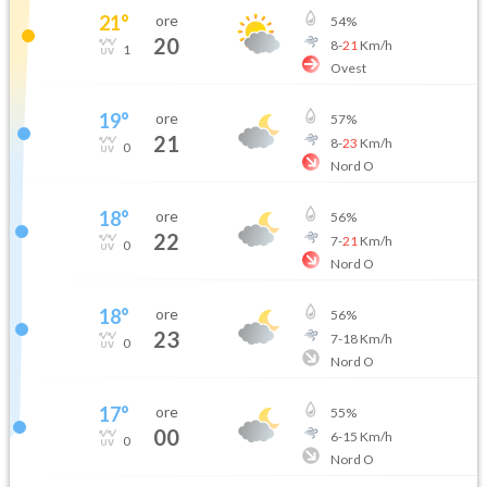
21
°
ore
54
%
20
8
-
21
Km/h
1
Ovest
19
°
ore
57
%
21
8
-
23
Km/h
0
Nord O
18
°
ore
56
%
22
7
-
21
Km/h
0
Nord O
18
°
ore
56
%
23
7
-
18
Km/h
0
Nord O
17
°
ore
55
%
00
6
-
15
Km/h
0
Nord O