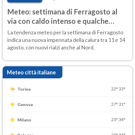
Meteo: settimana di Ferragosto al
via con caldo intenso e qualche
temporale
La tendenza meteo per la settimana di Ferragosto
indica una nuova impennata della calura tra 11 e 14
agosto, con nuovi rialzi anche al Nord.
Meteo città italiane
22°
33°
Torino
27°
31°
Genova
23°
34°
Milano
24°
34°