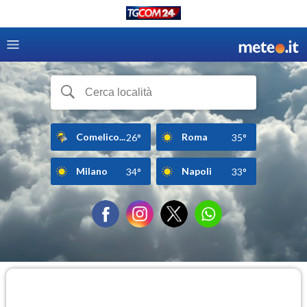
Comelico...
Roma
26°
35°
Milano
Napoli
34°
33°