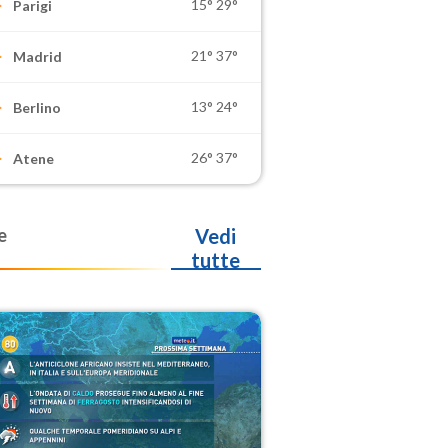
15°
29°
Parigi
21°
37°
Madrid
13°
24°
Berlino
26°
37°
Atene
e
Vedi
tutte