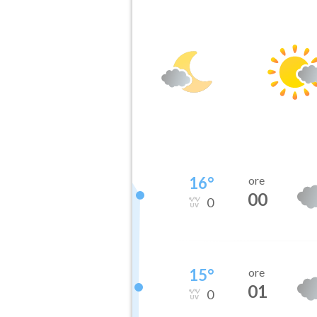
16
°
ore
00
0
15
°
ore
01
0