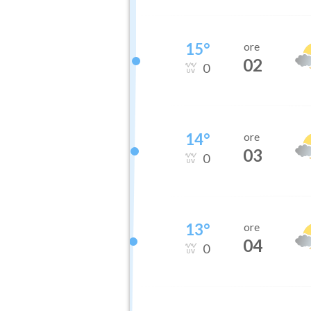
15
°
ore
02
0
14
°
ore
03
0
13
°
ore
04
0