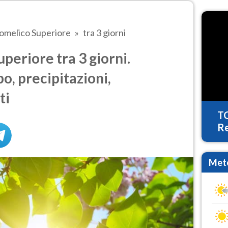
omelico Superiore
tra 3 giorni
eriore tra 3 giorni.
o, precipitazioni,
ti
T
Re
Mete