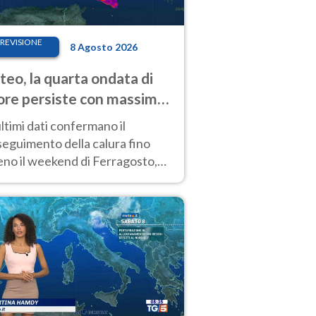
REVISIONE
8 Agosto 2026
eo, la quarta ondata di
ore persiste con massime
pre molto elevate
ultimi dati confermano il
eguimento della calura fino
eno il weekend di Ferragosto,
 tendenza a una nuova
nsificazione prossima
timana