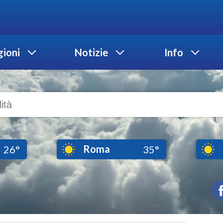
ioni
Notizie
Info
Roma
26°
35°