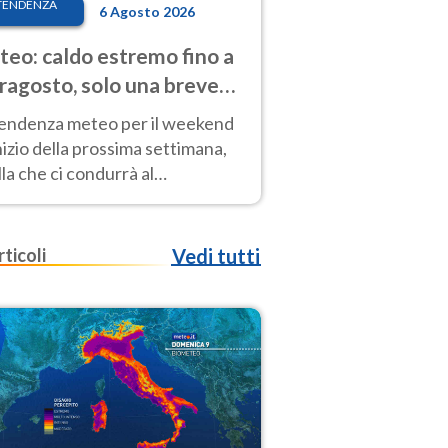
TENDENZA
6 Agosto 2026
eo: caldo estremo fino a
ragosto, solo una breve
sa. Ecco dove
tendenza meteo per il weekend
inizio della prossima settimana,
la che ci condurrà al
ragosto, vede ancora
perature molto elevate
rticoli
Vedi tutti