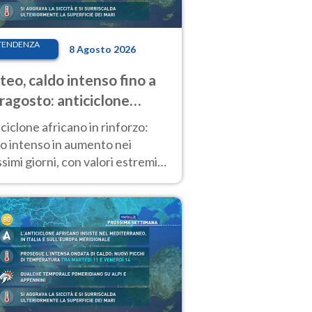
TENDENZA
8 Agosto 2026
eo, caldo intenso fino a
ragosto: anticiclone
icano ancora
ciclone africano in rinforzo:
tagonista
o intenso in aumento nei
simi giorni, con valori estremi
so Ferragosto su gran parte
alia