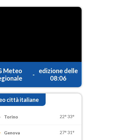
G Meteo
edizione delle
-
gionale
08:06
o città italiane
22°
33°
Torino
27°
31°
Genova