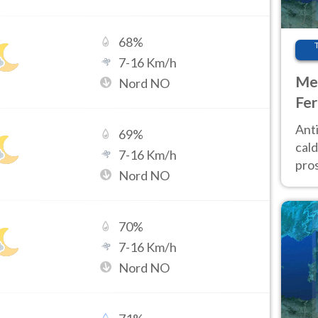
68
%
7
-
16
Km/h
Met
Nord NO
Fer
afr
Anti
69
%
pro
cald
7
-
16
Km/h
pros
Nord NO
ver
d’It
70
%
7
-
16
Km/h
Nord NO