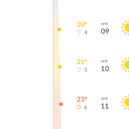
20
°
ore
09
4
21
°
ore
10
5
23
°
ore
11
6