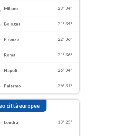
23°
34°
Milano
24°
34°
Bologna
22°
36°
Firenze
24°
36°
Roma
26°
34°
Napoli
26°
31°
Palermo
o città europee
13°
25°
Londra