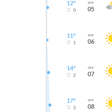
12
°
ore
05
0
11
°
ore
06
1
14
°
ore
07
2
17
°
ore
08
3