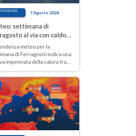
TENDENZA
7 Agosto 2026
eo: settimana di
ragosto al via con caldo
enso e qualche temporale
tendenza meteo per la
imana di Ferragosto indica una
a impennata della calura tra
 14 agosto, con nuovi rialzi
he al Nord.