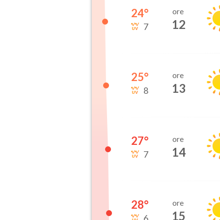
24
°
ore
12
7
25
°
ore
13
8
27
°
ore
14
7
28
°
ore
15
6