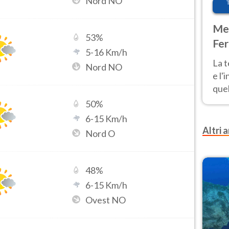
Nord NO
Met
53
%
Fer
5
-
16
Km/h
pau
La 
Nord NO
e l'
quel
Fer
50
%
tem
6
-
15
Km/h
Altri a
Nord O
48
%
6
-
15
Km/h
Ovest NO