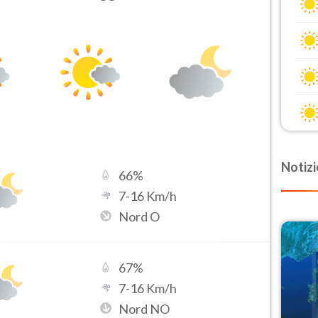
Notizi
66
%
7
-
16
Km/h
Nord O
67
%
7
-
16
Km/h
Nord NO