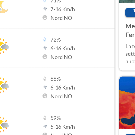
71
%
7
-
16
Km/h
Nord NO
Met
Fer
72
%
int
La 
6
-
16
Km/h
sett
Nord NO
nuov
11 e
anc
66
%
6
-
16
Km/h
Nord NO
59
%
5
-
16
Km/h