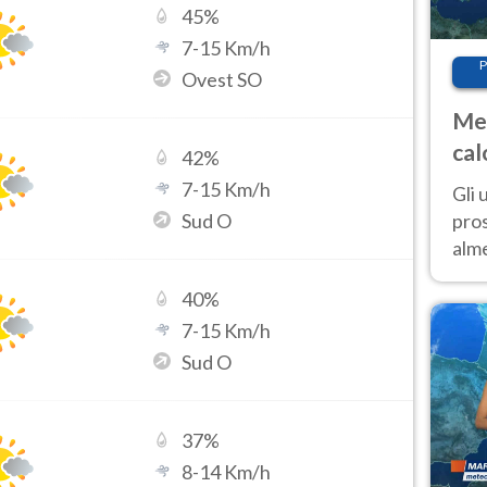
45
%
7
-
15
Km/h
P
Ovest SO
Met
cal
42
%
sem
7
-
15
Km/h
Gli 
Sud O
pros
alm
con
40
%
inte
set
7
-
15
Km/h
Sud O
37
%
8
-
14
Km/h