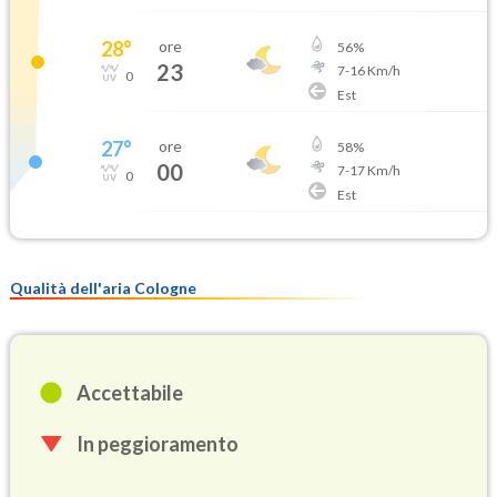
28
°
ore
56
%
23
7
-
16
Km/h
0
Est
27
°
ore
58
%
00
7
-
17
Km/h
0
Est
Qualità dell'aria Cologne
Accettabile
In peggioramento