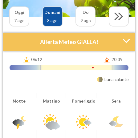
Oggi
Domani
Do
7 ago
8 ago
9 ago
Allerta Meteo GIALLA!
06:12
20:39
Luna calante
Attendibilità
Urgenza
Notte
Mattino
Pomeriggio
Sera
Probabile
Ordinaria
Orario inizio
Ora fine
08-08T
08-08T