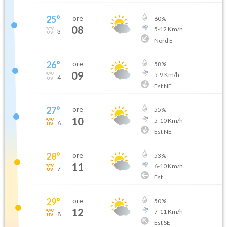
25
°
ore
60
%
08
5
-
12
Km/h
3
Nord E
26
°
ore
58
%
09
5
-
9
Km/h
4
Est NE
27
°
ore
55
%
10
5
-
10
Km/h
6
Est NE
28
°
ore
53
%
11
6
-
10
Km/h
7
Est
29
°
ore
50
%
12
7
-
11
Km/h
8
Est SE