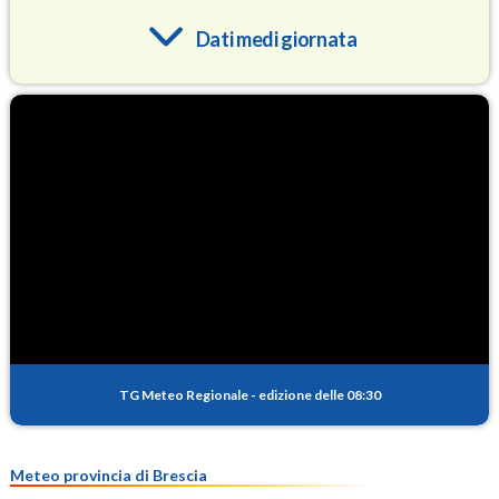
Dati medi giornata
O3
95.3
(Ozono)
NO2
5.7
(Diossido di azoto)
SO2
0.8
(Anidride solforosa)
PM10
14.2
(Materia particolata)
TG Meteo Regionale
-
edizione delle 08:30
PM25
10.3
(Materia particolata)
Meteo provincia di Brescia