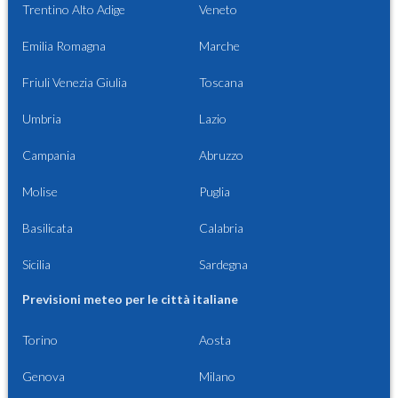
Trentino Alto Adige
Veneto
Emilia Romagna
Marche
Friuli Venezia Giulia
Toscana
Umbria
Lazio
Campania
Abruzzo
Molise
Puglia
Basilicata
Calabria
Sicilia
Sardegna
Previsioni meteo per le città italiane
Torino
Aosta
Genova
Milano