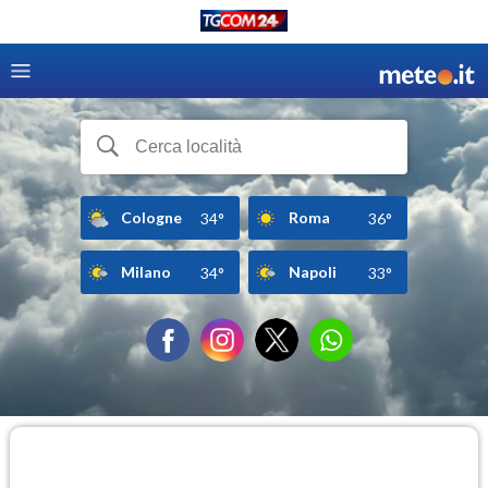
Cologne
Roma
34°
36°
Milano
Napoli
34°
33°