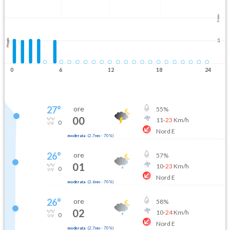
5 mm
Pioggia
2.5
0
6
12
18
24
27
°
ore
55
%
00
11
-
23
Km/h
0
Nord E
moderata
(
2.7mm
-
70
%)
26
°
ore
57
%
01
10
-
23
Km/h
0
Nord E
moderata
(
2.6mm
-
70
%)
26
°
ore
58
%
02
10
-
24
Km/h
0
Nord E
moderata
(
2.7mm
-
70
%)