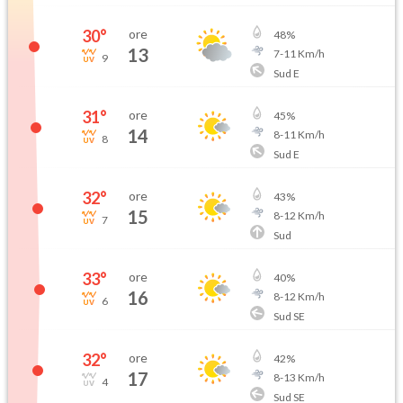
30
°
ore
48
%
13
7
-
11
Km/h
9
Sud E
31
°
ore
45
%
14
8
-
11
Km/h
8
Sud E
32
°
ore
43
%
15
8
-
12
Km/h
7
Sud
33
°
ore
40
%
16
8
-
12
Km/h
6
Sud SE
32
°
ore
42
%
17
8
-
13
Km/h
4
Sud SE