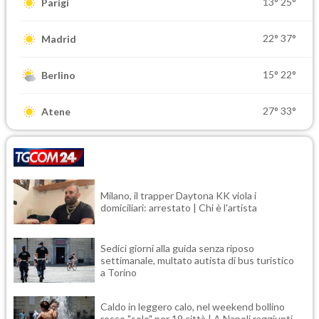
13°
25°
Parigi
22°
37°
Madrid
15°
22°
Berlino
27°
33°
Atene
Milano, il trapper Daytona KK viola i
domiciliari: arrestato | Chi è l'artista
Sedici giorni alla guida senza riposo
settimanale, multato autista di bus turistico
a Torino
Caldo in leggero calo, nel weekend bollino
rosso "solo" per 19 città | A Napoli raggiunti