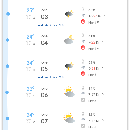
25
°
ore
60
%
03
10
-
24
Km/h
0
Nord E
moderata
(
2.7mm
-
70
%)
24
°
ore
61
%
04
9
-
22
Km/h
0
Nord E
24
°
ore
63
%
05
8
-
19
Km/h
0
Nord E
moderata
(
2.6mm
-
70
%)
23
°
ore
64
%
06
7
-
17
Km/h
1
Nord E
24
°
ore
62
%
07
6
-
14
Km/h
2
Nord E