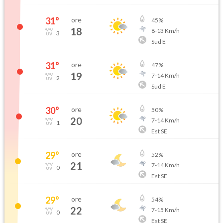
31
°
ore
45
%
18
8
-
13
Km/h
3
Sud E
31
°
ore
47
%
19
7
-
14
Km/h
2
Sud E
30
°
ore
50
%
20
7
-
14
Km/h
1
Est SE
29
°
ore
52
%
21
7
-
14
Km/h
0
Est SE
29
°
ore
54
%
22
7
-
15
Km/h
0
Est SE