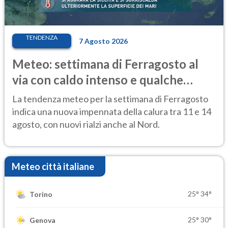
TENDENZA
7 Agosto 2026
Meteo: settimana di Ferragosto al
via con caldo intenso e qualche
temporale
La tendenza meteo per la settimana di Ferragosto
indica una nuova impennata della calura tra 11 e 14
agosto, con nuovi rialzi anche al Nord.
Meteo città italiane
25°
34°
Torino
25°
30°
Genova