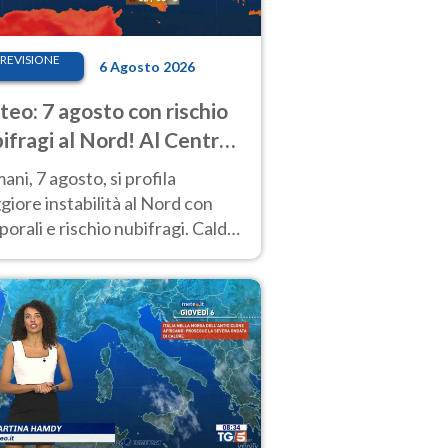
REVISIONE
6 Agosto 2026
eo: 7 agosto con rischio
ifragi al Nord! Al Centro-
 caldo estremo
ni, 7 agosto, si profila
iore instabilità al Nord con
orali e rischio nubifragi. Caldo
pre estremo al Centro-Sud. Le
isioni.