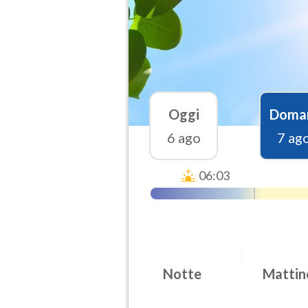
Oggi
Doma
6 ago
7 ag
06:03
Notte
Mattin