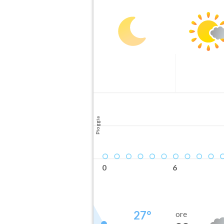
Pioggia
0
6
27
°
ore