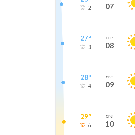
07
2
27
°
ore
08
3
28
°
ore
09
4
29
°
ore
10
6