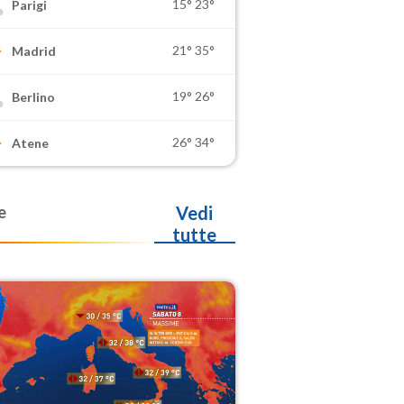
15°
23°
Parigi
21°
35°
Madrid
19°
26°
Berlino
26°
34°
Atene
e
Vedi
tutte