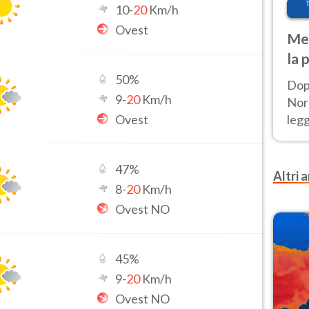
10
-
20
Km/h
Ovest
Met
la 
50
%
Dop
9
-
20
Km/h
Nord
Ovest
leg
nuov
afr
47
%
Altri a
8
-
20
Km/h
Ovest NO
45
%
9
-
20
Km/h
Ovest NO