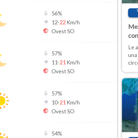
56
%
12
-
22
Km/h
Met
Ovest SO
con
Le a
57
%
una 
11
-
21
Km/h
cir
del 
Ovest SO
gior
Fer
57
%
10
-
21
Km/h
Ovest SO
54
%