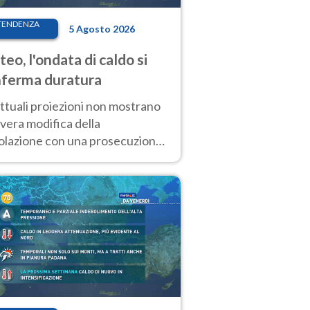
TENDENZA
5 Agosto 2026
eo, l'ondata di caldo si
ferma duratura
ttuali proiezioni non mostrano
vera modifica della
colazione con una prosecuzione
caldo fuori scala per molti
ni, compresa la settimana di
ragosto