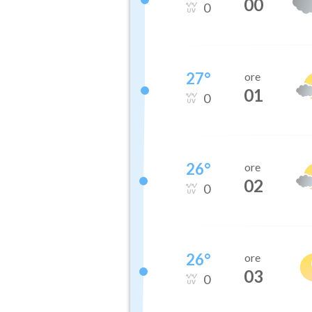
00
0
27
°
ore
01
0
26
°
ore
02
0
26
°
ore
03
0