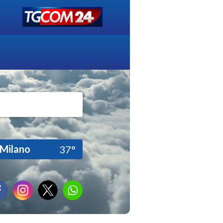
Milano
37°