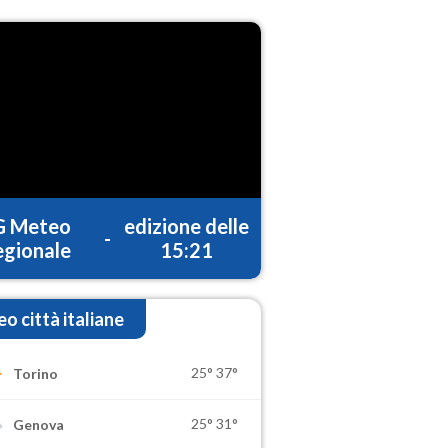
G Meteo
edizione delle
-
gionale
15:21
o città italiane
25°
37°
Torino
25°
31°
Genova