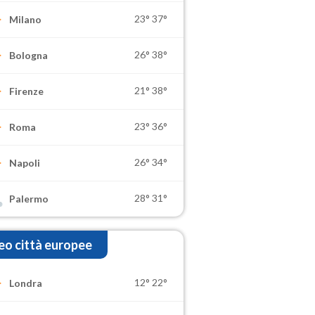
23°
37°
Milano
26°
38°
Bologna
21°
38°
Firenze
23°
36°
Roma
26°
34°
Napoli
28°
31°
Palermo
o città europee
12°
22°
Londra