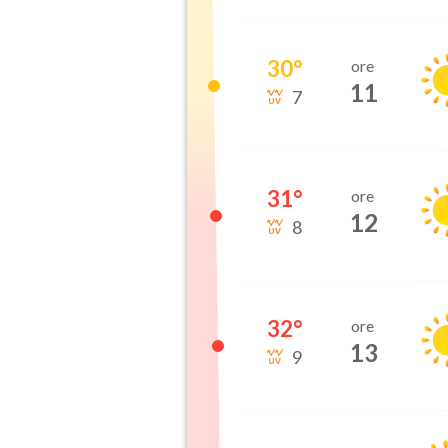
30
°
ore
11
7
31
°
ore
12
8
32
°
ore
13
9