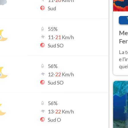
11
-
20
Km/h
Sud
55
%
Met
11
-
21
Km/h
Fer
Sud SO
pau
La 
e l'
56
%
quel
Fer
12
-
22
Km/h
tem
Sud SO
56
%
13
-
22
Km/h
Sud O