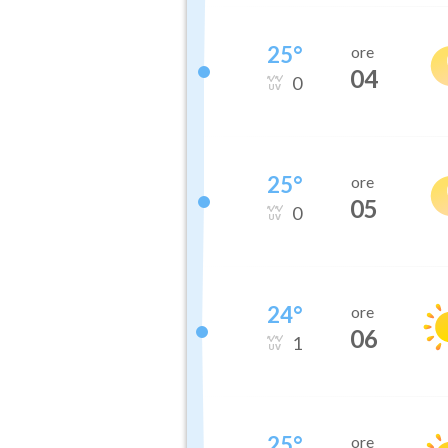
25
°
ore
04
0
25
°
ore
05
0
24
°
ore
06
1
25
°
ore