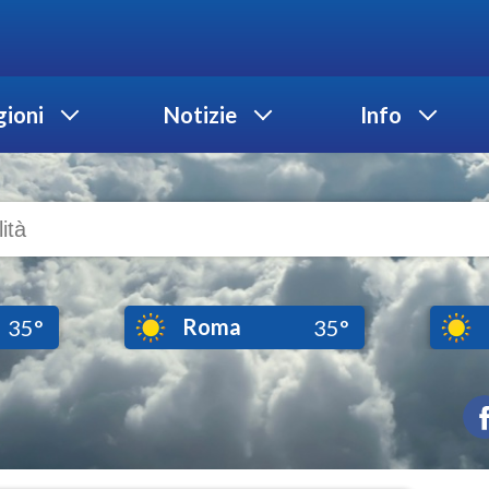
ioni
Notizie
Info
Roma
35°
35°