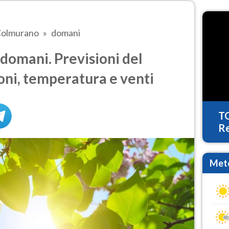
olmurano
domani
omani. Previsioni del
oni, temperatura e venti
T
Re
Mete