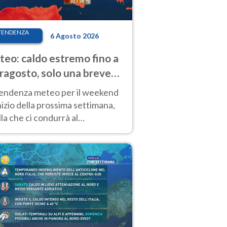
TENDENZA
6 Agosto 2026
eo: caldo estremo fino a
ragosto, solo una breve
sa. Ecco dove
tendenza meteo per il weekend
inizio della prossima settimana,
la che ci condurrà al
ragosto, vede ancora
perature molto elevate