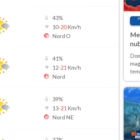
43
%
P
10
-
20
Km/h
Met
Nord O
nub
Sud
Doma
41
%
magg
12
-
21
Km/h
temp
Nord
sem
prev
39
%
13
-
21
Km/h
Nord NE
37
%