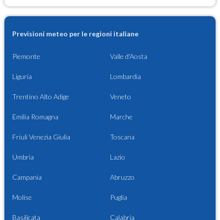
Previsioni meteo per le regioni italiane
Piemonte
Valle d'Aosta
Liguria
Lombardia
Trentino Alto Adige
Veneto
Emilia Romagna
Marche
Friuli Venezia Giulia
Toscana
Umbria
Lazio
Campania
Abruzzo
Molise
Puglia
Basilicata
Calabria