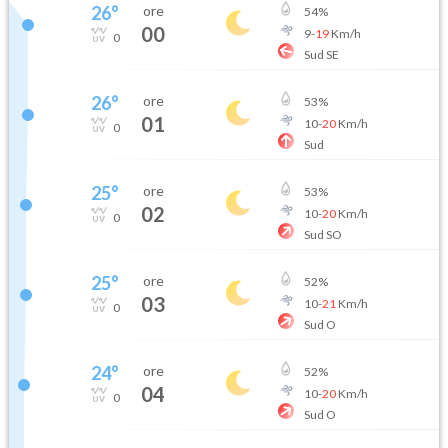
26
°
ore
54
%
00
9
-
19
Km/h
0
Sud SE
26
°
ore
53
%
01
10
-
20
Km/h
0
Sud
25
°
ore
53
%
02
10
-
20
Km/h
0
Sud SO
25
°
ore
52
%
03
10
-
21
Km/h
0
Sud O
24
°
ore
52
%
04
10
-
20
Km/h
0
Sud O