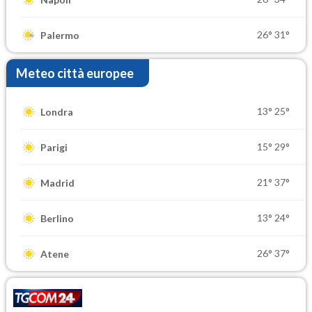
26°
31°
Palermo
Meteo città europee
13°
25°
Londra
15°
29°
Parigi
21°
37°
Madrid
13°
24°
Berlino
26°
37°
Atene