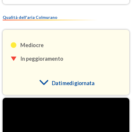
Qualità dell'aria Colmurano
Mediocre
In peggioramento
Dati medi giornata
O3
100.2
(Ozono)
NO2
2.5
(Diossido di azoto)