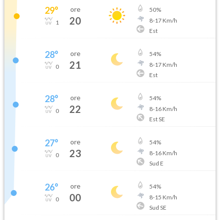
29
°
ore
50
%
20
8
-
17
Km/h
1
Est
28
°
ore
54
%
21
8
-
17
Km/h
0
Est
28
°
ore
54
%
22
8
-
16
Km/h
0
Est SE
27
°
ore
54
%
23
8
-
16
Km/h
0
Sud E
26
°
ore
54
%
00
8
-
15
Km/h
0
Sud SE