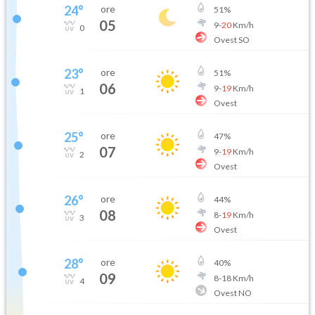
24
°
ore
51
%
05
9
-
20
Km/h
0
Ovest SO
23
°
ore
51
%
06
9
-
19
Km/h
1
Ovest
25
°
ore
47
%
07
9
-
19
Km/h
2
Ovest
26
°
ore
44
%
08
8
-
19
Km/h
3
Ovest
28
°
ore
40
%
09
8
-
18
Km/h
4
Ovest NO