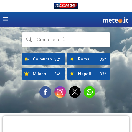
Colmuran...
Roma
32°
35°
Milano
Napoli
34°
33°