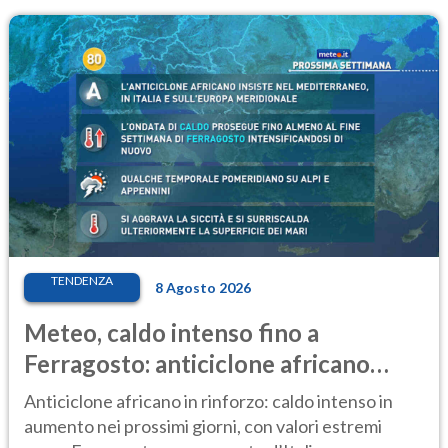
TENDENZA
8 Agosto 2026
Meteo, caldo intenso fino a
Ferragosto: anticiclone africano
ancora protagonista
Anticiclone africano in rinforzo: caldo intenso in
aumento nei prossimi giorni, con valori estremi