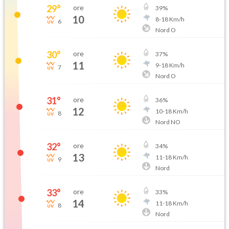
29
°
ore
39
%
10
8
-
18
Km/h
6
Nord O
30
°
ore
37
%
11
9
-
18
Km/h
7
Nord O
31
°
ore
36
%
12
10
-
18
Km/h
8
Nord NO
32
°
ore
34
%
13
11
-
18
Km/h
9
Nord
33
°
ore
33
%
14
11
-
18
Km/h
8
Nord