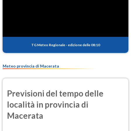
SO2
0.4
(Anidride solforosa)
PM10
15.6
(Materia particolata)
TG Meteo Regionale
-
edizione delle 08:10
PM25
8.4
(Materia particolata)
Meteo provincia di Macerata
Previsioni del tempo delle
località in provincia di
Macerata