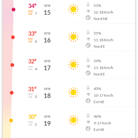
34
°
ore
31
%
15
12
-
18
Km/h
7
Nord NE
33
°
ore
35
%
16
11
-
18
Km/h
6
Nord E
32
°
ore
39
%
17
11
-
18
Km/h
4
Nord E
31
°
ore
43
%
18
10
-
17
Km/h
3
Est NE
30
°
ore
46
%
19
9
-
17
Km/h
2
Est NE