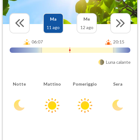
Ma
Me
11 ago
12 ago
06:07
20:15
Luna calante
Notte
Mattino
Pomeriggio
Sera