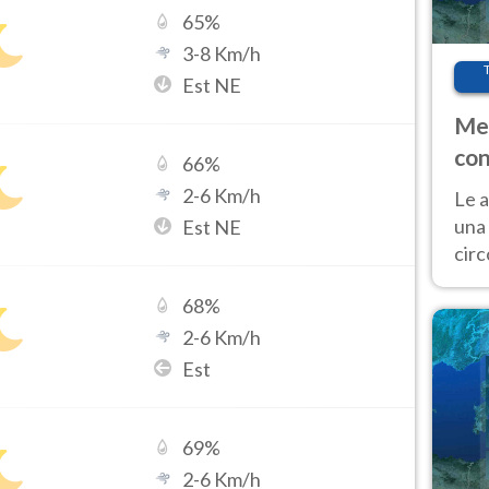
65
%
3
-
8
Km/h
Est NE
Met
con
66
%
2
-
6
Km/h
Le a
una 
Est NE
cir
del 
68
%
gior
Fer
2
-
6
Km/h
Est
69
%
2
-
6
Km/h