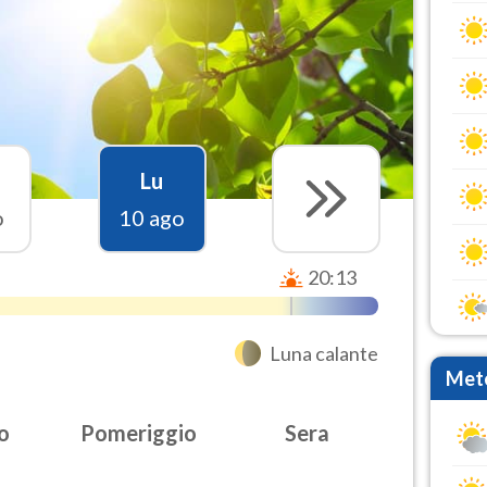
Lu
o
10 ago
20:13
Luna calante
Mete
o
Pomeriggio
Sera