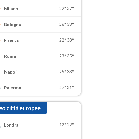
22°
37°
Milano
26°
38°
Bologna
22°
38°
Firenze
23°
35°
Roma
25°
33°
Napoli
27°
31°
Palermo
o città europee
12°
22°
Londra