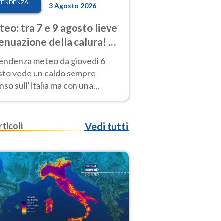
TENDENZA
3 Agosto 2026
eo: tra 7 e 9 agosto lieve
enuazione della calura! Al
d rischio temporali
tendenza meteo da giovedì 6
sto vede un caldo sempre
nso sull'Italia ma con una
iale e lieve attenuazione tra il 7
 9 agosto.
rticoli
Vedi tutti