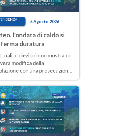
TENDENZA
5 Agosto 2026
eo, l'ondata di caldo si
ferma duratura
ttuali proiezioni non mostrano
vera modifica della
colazione con una prosecuzione
caldo fuori scala per molti
ni, compresa la settimana di
ragosto