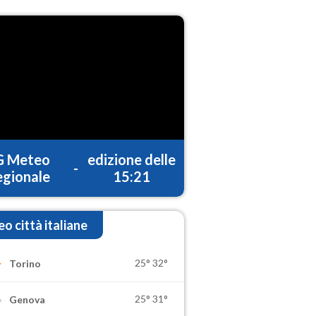
G Meteo
edizione delle
-
gionale
15:21
o città italiane
25°
32°
Torino
25°
31°
Genova