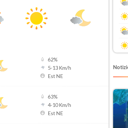
62
%
Notizi
5
-
13
Km/h
Est NE
63
%
4
-
10
Km/h
Est NE