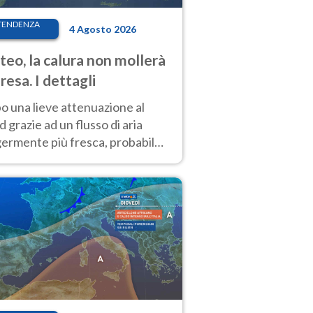
TENDENZA
4 Agosto 2026
eo, la calura non mollerà
presa. I dettagli
o una lieve attenuazione al
 grazie ad un flusso di aria
germente più fresca, probabile
o rinforzo dell’anticiclone
icano entro Ferragosto