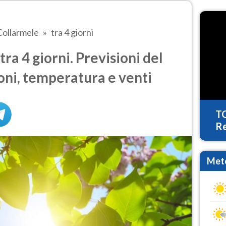
Collarmele
tra 4 giorni
a 4 giorni. Previsioni del
oni, temperatura e venti
T
Re
Mete