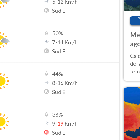
5
-
12
Km/h
Sud E
P
50
%
Met
7
-
14
Km/h
ago
Sud E
ai 
Cal
dell
temp
44
%
inte
8
-
16
Km/h
tre
Sud E
38
%
9
-
19
Km/h
Sud E