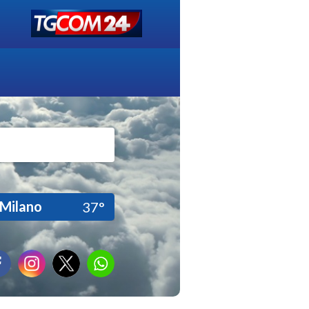
Milano
37°