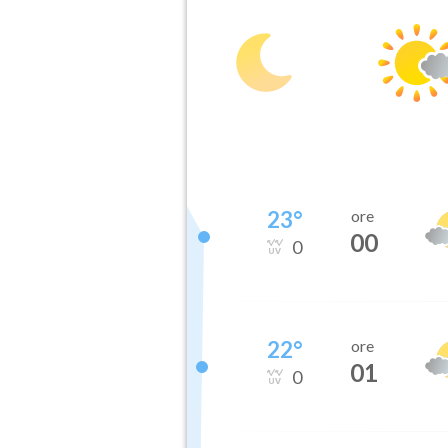
23
°
ore
00
0
22
°
ore
01
0