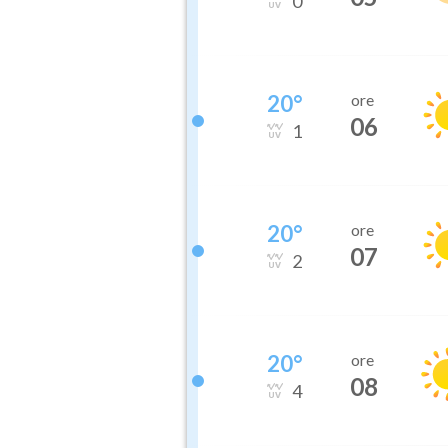
0
20
°
ore
06
1
20
°
ore
07
2
20
°
ore
08
4