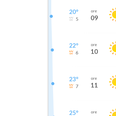
20
°
ore
09
5
22
°
ore
10
6
23
°
ore
11
7
25
°
ore