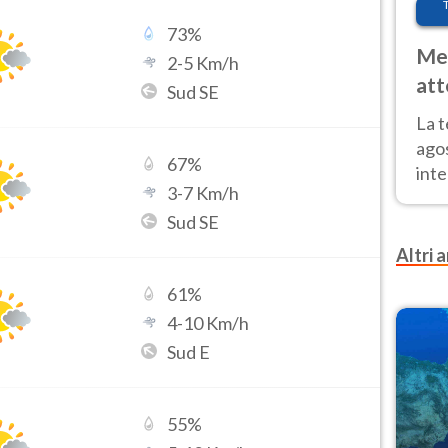
73
%
Met
2
-
5
Km/h
att
Sud SE
Nor
La 
ago
67
%
inte
3
-
7
Km/h
parz
Sud SE
e il
Altri a
61
%
4
-
10
Km/h
Sud E
55
%