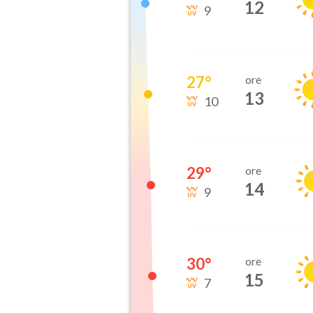
12
9
27
°
ore
13
10
29
°
ore
14
9
30
°
ore
15
7