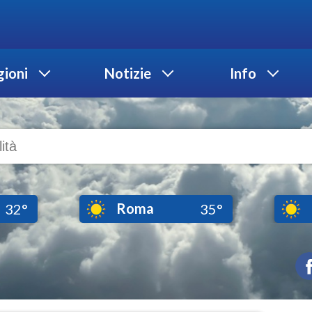
ioni
Notizie
Info
Roma
32°
35°