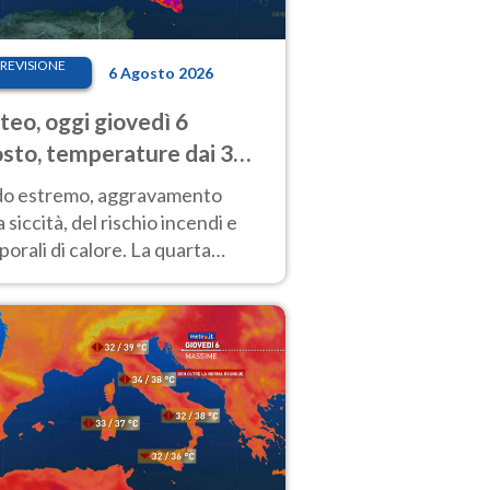
REVISIONE
6 Agosto 2026
eo, oggi giovedì 6
sto, temperature dai 33
40 gradi
do estremo, aggravamento
a siccità, del rischio incendi e
orali di calore. La quarta
nsa ondata di calore non dà
gua e durerà fino Ferragosto