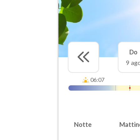
Do
9 ag
06:07
Notte
Mattin