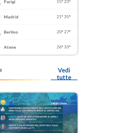
15°
23°
Parigi
21°
35°
Madrid
20°
27°
Berlino
26°
33°
Atene
e
Vedi
tutte