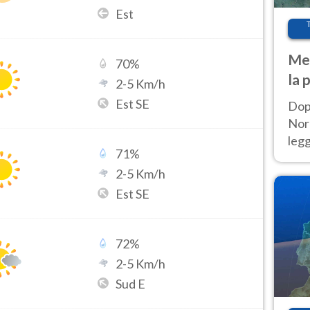
Est
Met
70
%
la 
2
-
5
Km/h
Est SE
Dop
Nord
leg
71
%
nuov
2
-
5
Km/h
afr
Est SE
72
%
2
-
5
Km/h
Sud E