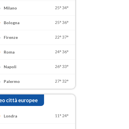
25°
34°
Milano
25°
36°
Bologna
22°
37°
Firenze
24°
36°
Roma
26°
33°
Napoli
27°
32°
Palermo
o città europee
11°
24°
Londra