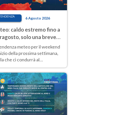
TENDENZA
6 Agosto 2026
eo: caldo estremo fino a
ragosto, solo una breve
sa. Ecco dove
tendenza meteo per il weekend
inizio della prossima settimana,
la che ci condurrà al
ragosto, vede ancora
perature molto elevate