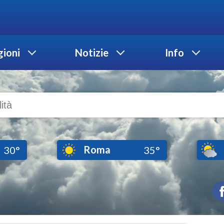
ioni
Notizie
Info
Roma
30°
35°