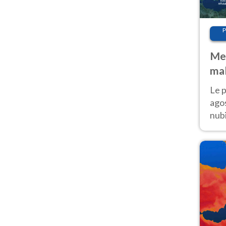
P
Met
mal
fin
Le p
agos
nubi
Cen
mol