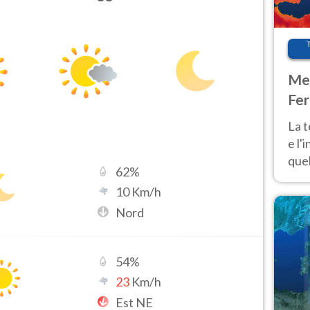
Met
Fer
pau
La 
e l'
quel
62
%
Fer
10
Km/h
tem
Nord
54
%
23
Km/h
Est NE