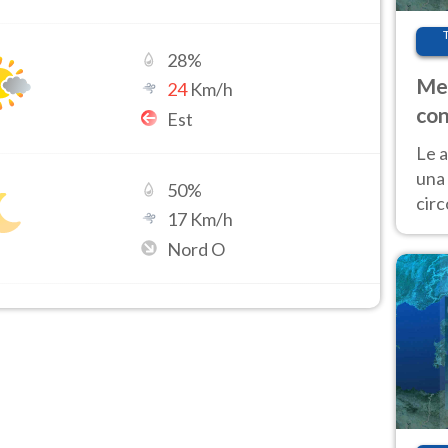
28
%
Met
24
Km/h
con
Est
Le a
una 
50
%
cir
17
Km/h
del 
Nord O
gior
Fer