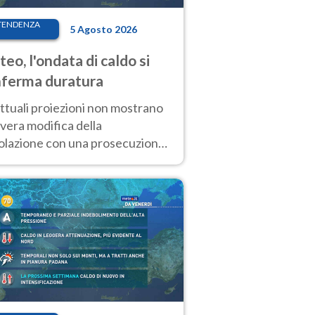
TENDENZA
5 Agosto 2026
eo, l'ondata di caldo si
ferma duratura
ttuali proiezioni non mostrano
vera modifica della
colazione con una prosecuzione
caldo fuori scala per molti
ni, compresa la settimana di
ragosto