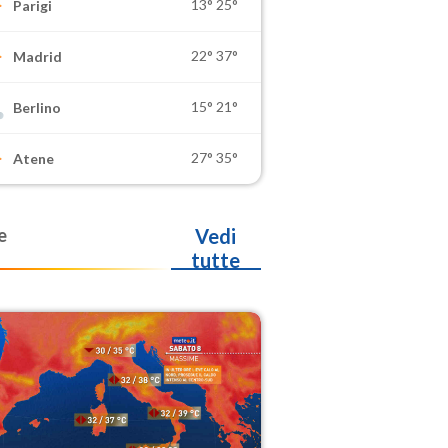
13°
25°
Parigi
22°
37°
Madrid
15°
21°
Berlino
27°
35°
Atene
e
Vedi
tutte