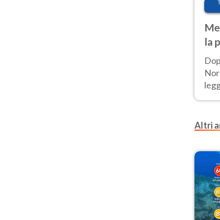
Met
la 
Dop
Nord
leg
nuov
afr
Altri a