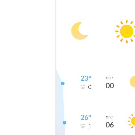
23
°
ore
00
0
26
°
ore
06
1