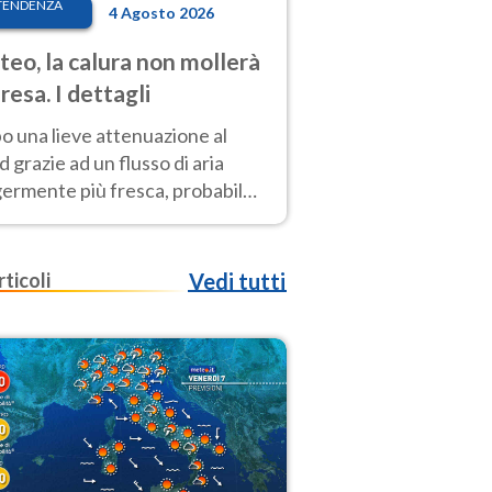
TENDENZA
4 Agosto 2026
eo, la calura non mollerà
presa. I dettagli
o una lieve attenuazione al
 grazie ad un flusso di aria
germente più fresca, probabile
o rinforzo dell’anticiclone
icano entro Ferragosto
rticoli
Vedi tutti