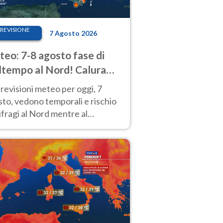
REVISIONE
7 Agosto 2026
eo: 7-8 agosto fase di
tempo al Nord! Calura
o a Ferragosto
revisioni meteo per oggi, 7
to, vedono temporali e rischio
fragi al Nord mentre al
tro-Sud sole e caldo sempre
to intenso.