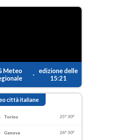
G Meteo
edizione delle
-
gionale
15:21
o città italiane
25°
30°
Torino
26°
30°
Genova