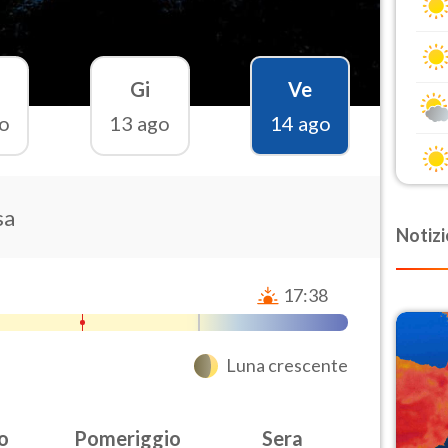
Gi
Ve
o
13 ago
14 ago
sa
Notizi
17:38
Luna crescente
o
Pomeriggio
Sera