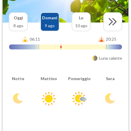
Oggi
Domani
Lu
8 ago
9 ago
10 ago
06:11
20:25
Luna calante
Notte
Mattino
Pomeriggio
Sera