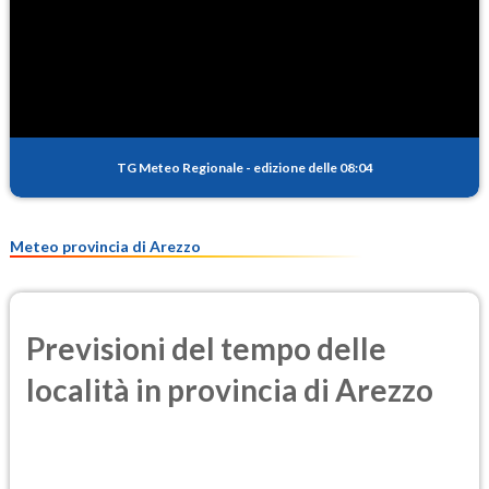
SO2
0.5
(Anidride solforosa)
PM10
15.7
(Materia particolata)
TG Meteo Regionale
-
edizione delle 08:04
PM25
9.8
(Materia particolata)
Meteo provincia di Arezzo
Previsioni del tempo delle
località in provincia di Arezzo