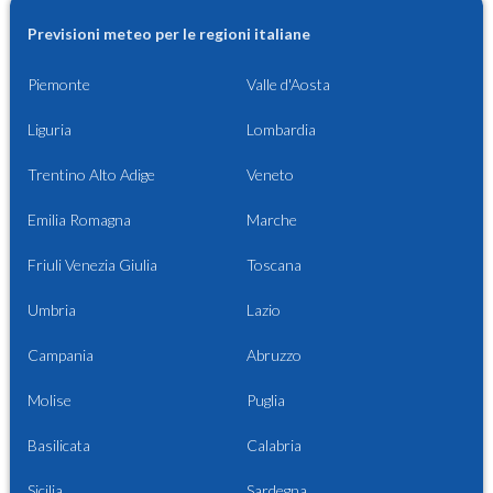
Previsioni meteo per le regioni italiane
Piemonte
Valle d'Aosta
Liguria
Lombardia
Trentino Alto Adige
Veneto
Emilia Romagna
Marche
Friuli Venezia Giulia
Toscana
Umbria
Lazio
Campania
Abruzzo
Molise
Puglia
Basilicata
Calabria
Sicilia
Sardegna