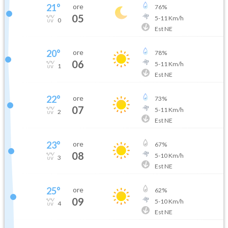
21
°
ore
76
%
05
5
-
11
Km/h
0
Est NE
20
°
ore
78
%
06
5
-
11
Km/h
1
Est NE
22
°
ore
73
%
07
5
-
11
Km/h
2
Est NE
23
°
ore
67
%
08
5
-
10
Km/h
3
Est NE
25
°
ore
62
%
09
5
-
10
Km/h
4
Est NE