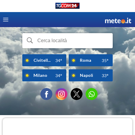
Civitell...
Roma
34°
35°
Milano
Napoli
34°
33°