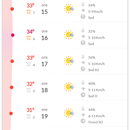
33
°
ore
36
%
15
5
-
9
Km/h
7
Sud
34
°
ore
32
%
16
5
-
10
Km/h
6
Sud
33
°
ore
36
%
17
5
-
10
Km/h
4
Sud SO
32
°
ore
40
%
18
5
-
11
Km/h
3
Sud O
31
°
ore
44
%
19
6
-
11
Km/h
2
Ovest SO