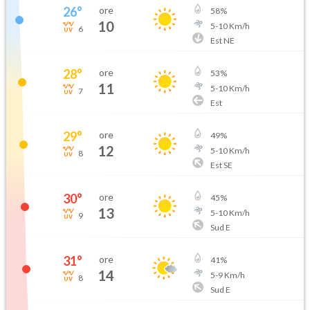
26
°
ore
58
%
10
5
-
10
Km/h
6
Est NE
28
°
ore
53
%
11
5
-
10
Km/h
7
Est
29
°
ore
49
%
12
5
-
10
Km/h
8
Est SE
30
°
ore
45
%
13
5
-
10
Km/h
9
Sud E
31
°
ore
41
%
14
5
-
9
Km/h
8
Sud E