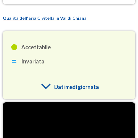
Qualità dell'aria Civitella in Val di Chiana
Accettabile
Invariata
Dati medi giornata
O3
79.2
(Ozono)
NO2
2.7
(Diossido di azoto)