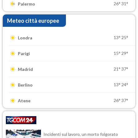
26°
31°
Palermo
Meteo città europee
13°
25°
Londra
15°
29°
Parigi
21°
37°
Madrid
13°
24°
Berlino
26°
37°
Atene
Incidenti sul lavoro, un morto folgorato