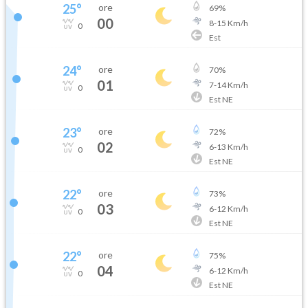
25
°
ore
69
%
00
8
-
15
Km/h
0
Est
24
°
ore
70
%
01
7
-
14
Km/h
0
Est NE
23
°
ore
72
%
02
6
-
13
Km/h
0
Est NE
22
°
ore
73
%
03
6
-
12
Km/h
0
Est NE
22
°
ore
75
%
04
6
-
12
Km/h
0
Est NE