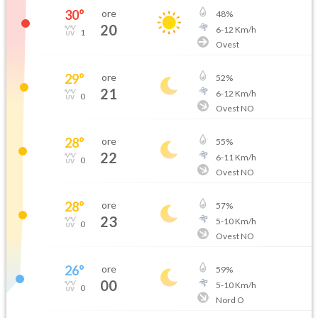
30
°
ore
48
%
20
6
-
12
Km/h
1
Ovest
29
°
ore
52
%
21
6
-
12
Km/h
0
Ovest NO
28
°
ore
55
%
22
6
-
11
Km/h
0
Ovest NO
28
°
ore
57
%
23
5
-
10
Km/h
0
Ovest NO
26
°
ore
59
%
00
5
-
10
Km/h
0
Nord O