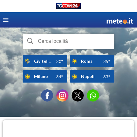
Civitell...
Roma
30°
35°
Milano
Napoli
34°
33°