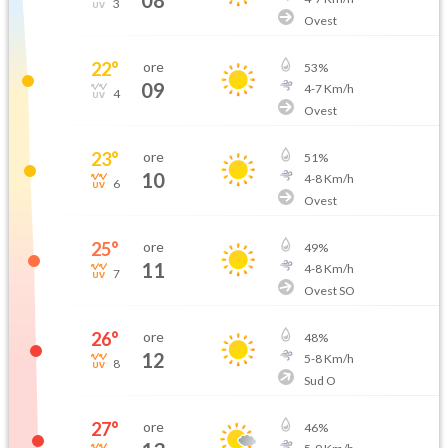
3
Ovest
22
°
ore
53
%
09
4
-
7
Km/h
4
Ovest
23
°
ore
51
%
10
4
-
8
Km/h
6
Ovest
25
°
ore
49
%
11
4
-
8
Km/h
7
Ovest SO
26
°
ore
48
%
12
5
-
8
Km/h
8
Sud O
27
°
ore
46
%