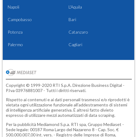
Napoli
L'Aquila
Campobasso
Bari
Potenza
Catanzaro
Palermo
Cagliari
Copyright © 1999-2020 RTI S.p.A. Direzione Business Digital -
P.Iva 03976881007 - Tutti i diritti riservati.
Rispetto ai contenuti e ai dati personali trasmessi e/o riprodotti è
vietata ogni utilizzazione funzionale all'addestramento di sistemi
di intelligenza artificiale generativa. È altresì fatto divieto
espresso di utilizzare mezzi automatizzati di data scraping.
Per la pubblicità
Mediamond S.p.a.
RTI spa, Gruppo Mediaset -
Sede legale: 00187 Roma Largo del Nazareno 8 - Cap. Soc. €
500.000.007,00 int. vers. - Registro delle Imprese di Roma,