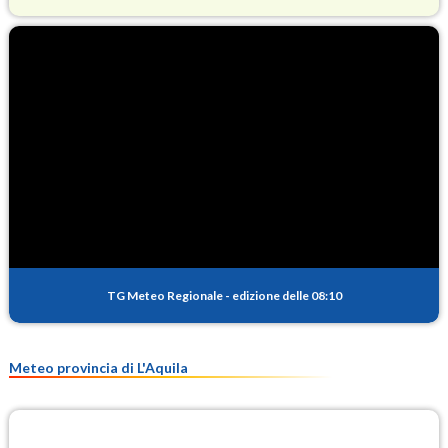
O3
81.8
(Ozono)
NO2
1.1
(Diossido di azoto)
SO2
0.2
(Anidride solforosa)
PM10
11.0
(Materia particolata)
TG Meteo Regionale
-
edizione delle 08:10
PM25
6.8
(Materia particolata)
Meteo provincia di L'Aquila