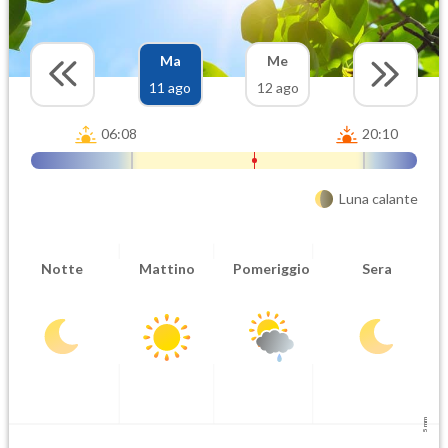
Ma
Me
11 ago
12 ago
06:08
20:10
Luna calante
Notte
Mattino
Pomeriggio
Sera
5 mm