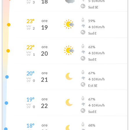
18
5
-
10
Km/h
3
Sud SE
23
°
ore
59
%
19
4
-
10
Km/h
2
Sud E
22
°
ore
63
%
20
4
-
10
Km/h
1
Sud E
20
°
ore
67
%
21
4
-
10
Km/h
0
Est SE
19
°
ore
67
%
22
4
-
10
Km/h
0
Sud E
18
°
ore
68
%