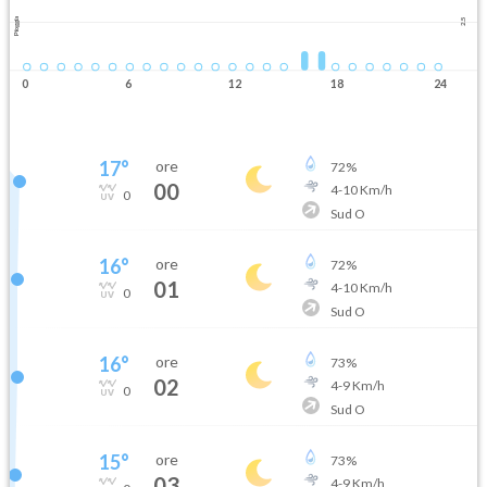
Pioggia
2.5
0
6
12
18
24
17
°
ore
72
%
00
4
-
10
Km/h
0
Sud O
16
°
ore
72
%
01
4
-
10
Km/h
0
Sud O
16
°
ore
73
%
02
4
-
9
Km/h
0
Sud O
15
°
ore
73
%
03
4
-
9
Km/h