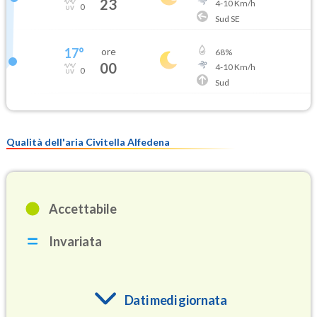
23
4
-
10
Km/h
0
Sud SE
17
°
ore
68
%
00
4
-
10
Km/h
0
Sud
Qualità dell'aria Civitella Alfedena
Accettabile
Invariata
Dati medi giornata