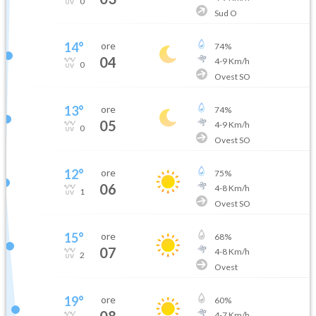
0
Sud O
14
°
ore
74
%
04
4
-
9
Km/h
0
Ovest SO
13
°
ore
74
%
05
4
-
9
Km/h
0
Ovest SO
12
°
ore
75
%
06
4
-
8
Km/h
1
Ovest SO
15
°
ore
68
%
07
4
-
8
Km/h
2
Ovest
19
°
ore
60
%
08
4
-
7
Km/h