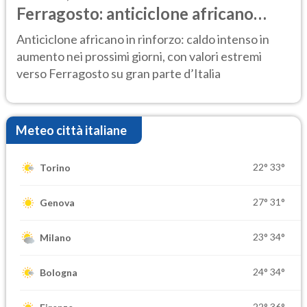
Ferragosto: anticiclone africano
ancora protagonista
Anticiclone africano in rinforzo: caldo intenso in
aumento nei prossimi giorni, con valori estremi
verso Ferragosto su gran parte d’Italia
Meteo città italiane
22°
33°
Torino
27°
31°
Genova
23°
34°
Milano
24°
34°
Bologna
22°
36°