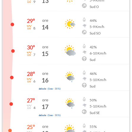
13
5
-
9
Km/h
9
Sud O
29
°
ore
44
%
14
5
-
9
Km/h
8
Sud SO
30
°
ore
42
%
15
6
-
10
Km/h
7
Sud
28
°
ore
46
%
16
5
-
10
Km/h
6
Sud
debole
(
1mm
-
30
%)
27
°
ore
50
%
17
5
-
10
Km/h
4
Sud SE
debole
(
1mm
-
30
%)
25
°
ore
55
%