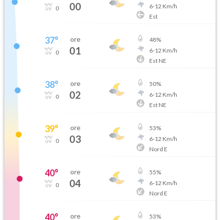
00
6
-
12
Km/h
0
Est
37
°
ore
48
%
01
6
-
12
Km/h
0
Est NE
38
°
ore
50
%
02
6
-
12
Km/h
0
Est NE
39
°
ore
53
%
03
6
-
12
Km/h
0
Nord E
40
°
ore
55
%
04
6
-
12
Km/h
0
Nord E
40
°
ore
53
%