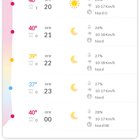
20
10
-
17
Km/h
1
Nord O
40
°
ore
26
%
21
10
-
18
Km/h
0
Nord
39
°
ore
27
%
22
10
-
18
Km/h
0
Nord
37
°
ore
27
%
23
10
-
17
Km/h
0
Nord
40
°
ore
28
%
00
10
-
17
Km/h
0
Nord NE