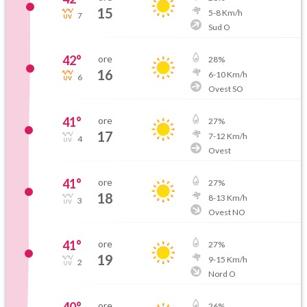
15
5
-
8
Km/h
7
Sud O
42
°
ore
28
%
16
6
-
10
Km/h
6
Ovest SO
41
°
ore
27
%
17
7
-
12
Km/h
4
Ovest
41
°
ore
27
%
18
8
-
13
Km/h
3
Ovest NO
41
°
ore
27
%
19
9
-
15
Km/h
2
Nord O
40
°
ore
26
%