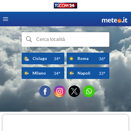
Cislago
Roma
34°
36°
Milano
Napoli
34°
33°