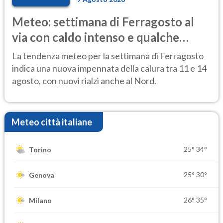
Meteo: settimana di Ferragosto al
via con caldo intenso e qualche
temporale
La tendenza meteo per la settimana di Ferragosto
indica una nuova impennata della calura tra 11 e 14
agosto, con nuovi rialzi anche al Nord.
Meteo città italiane
25°
34°
Torino
25°
30°
Genova
26°
35°
Milano