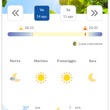
Ve
Sa
14 ago
15 ago
06:23
20:33
Luna crescente
Notte
Mattino
Pomeriggio
Sera
35
°
ore
45
%