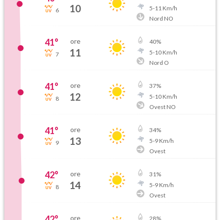
10
5
-
11
Km/h
6
Nord NO
41
°
ore
40
%
11
5
-
10
Km/h
7
Nord O
41
°
ore
37
%
12
5
-
10
Km/h
8
Ovest NO
41
°
ore
34
%
13
5
-
9
Km/h
9
Ovest
42
°
ore
31
%
14
5
-
9
Km/h
8
Ovest
42
°
ore
28
%