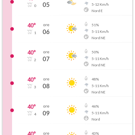
05
5
-
12
Km/h
0
Nord E
40
°
ore
51
%
06
5
-
11
Km/h
1
Nord NE
40
°
ore
50
%
07
5
-
11
Km/h
2
Nord NE
40
°
ore
48
%
08
5
-
11
Km/h
3
Nord NE
40
°
ore
46
%
09
5
-
11
Km/h
4
Nord
40
°
ore
43
%