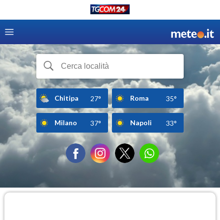
Chitipa
Roma
27°
35°
Milano
Napoli
37°
33°