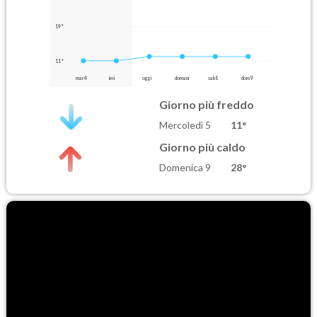
19°
11°
mar 4
ieri
oggi
domani
sab 8
dom 9
Giorno più freddo
Mercoledì 5
11°
Giorno più caldo
Domenica 9
28°