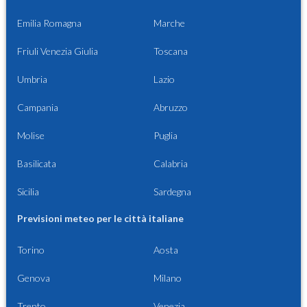
Emilia Romagna
Marche
Friuli Venezia Giulia
Toscana
Umbria
Lazio
Campania
Abruzzo
Molise
Puglia
Basilicata
Calabria
Sicilia
Sardegna
Previsioni meteo per le città italiane
Torino
Aosta
Genova
Milano
Trento
Venezia