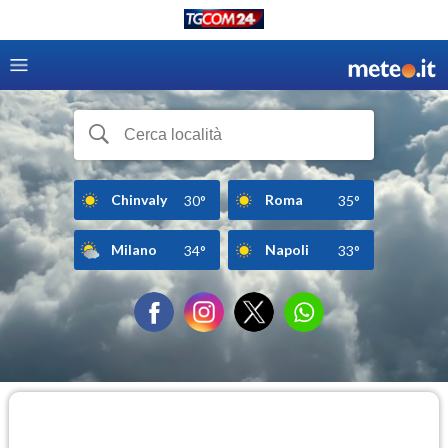
Chinvaly
Roma
30°
35°
Milano
Napoli
34°
33°