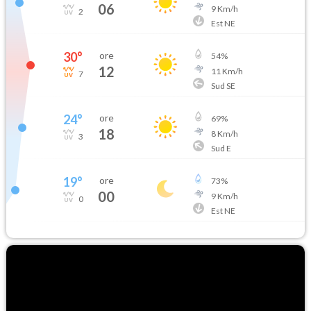
06
9
Km/h
2
Est NE
30
°
ore
54
%
12
11
Km/h
7
Sud SE
24
°
ore
69
%
18
8
Km/h
3
Sud E
19
°
ore
73
%
00
9
Km/h
0
Est NE