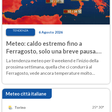
TENDENZA
6 Agosto 2026
Meteo: caldo estremo fino a
Ferragosto, solo una breve pausa.
Ecco dove
La tendenza meteo per il weekend e l'inizio della
prossima settimana, quella che ci condurrà al
Ferragosto, vede ancora temperature molto
elevate
Meteo città italiane
25°
30°
Torino