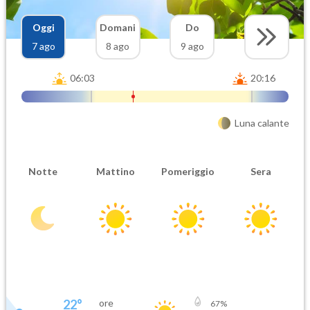
Oggi
Domani
Do
7 ago
8 ago
9 ago
06:03
20:16
Luna calante
Notte
Mattino
Pomeriggio
Sera
22
°
ore
67
%