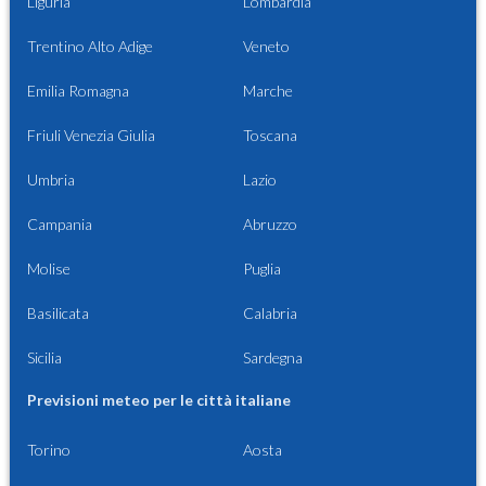
Liguria
Lombardia
Trentino Alto Adige
Veneto
Emilia Romagna
Marche
Friuli Venezia Giulia
Toscana
Umbria
Lazio
Campania
Abruzzo
Molise
Puglia
Basilicata
Calabria
Sicilia
Sardegna
Previsioni meteo per le città italiane
Torino
Aosta