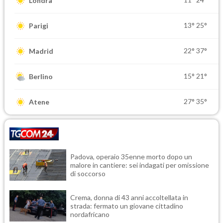
Londra
13°
25°
Parigi
22°
37°
Madrid
15°
21°
Berlino
27°
35°
Atene
Padova, operaio 35enne morto dopo un
malore in cantiere: sei indagati per omissione
di soccorso
Crema, donna di 43 anni accoltellata in
strada: fermato un giovane cittadino
nordafricano