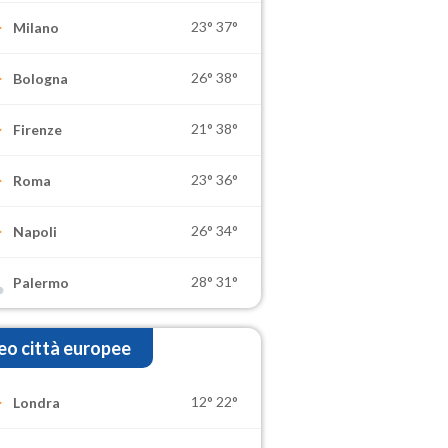
23°
37°
Milano
26°
38°
Bologna
21°
38°
Firenze
23°
36°
Roma
26°
34°
Napoli
28°
31°
Palermo
o città europee
12°
22°
Londra