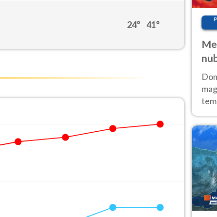
P
24°
41°
Met
nub
Sud
z
Doma
magg
temp
sem
prev