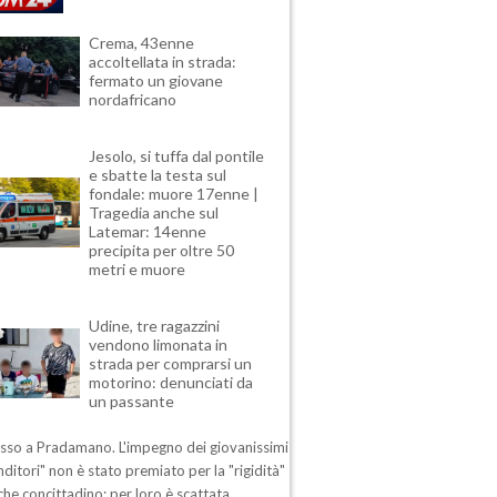
Crema, 43enne
accoltellata in strada:
fermato un giovane
nordafricano
Jesolo, si tuffa dal pontile
e sbatte la testa sul
fondale: muore 17enne |
Tragedia anche sul
Latemar: 14enne
precipita per oltre 50
metri e muore
Udine, tre ragazzini
vendono limonata in
strada per comprarsi un
motorino: denunciati da
un passante
esso a Pradamano. L'impegno dei giovanissimi
ditori" non è stato premiato per la "rigidità"
che concittadino: per loro è scattata