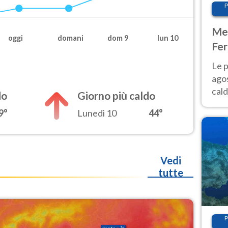
P
Met
oggi
domani
dom 9
lun 10
Fer
Nor
Le p
agos
cald
do
Giorno più caldo
all'
9°
Lunedì 10
44°
Nor
Vedi
tutte
P