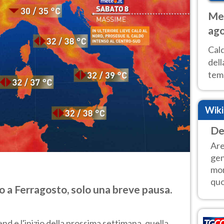
Met
ago
ai 
Cal
dell
temp
inte
tre
Wik
De
Are
gen
mon
quo
 a Ferragosto, solo una breve pausa.
d e l'inizio della prossima settimana, quella