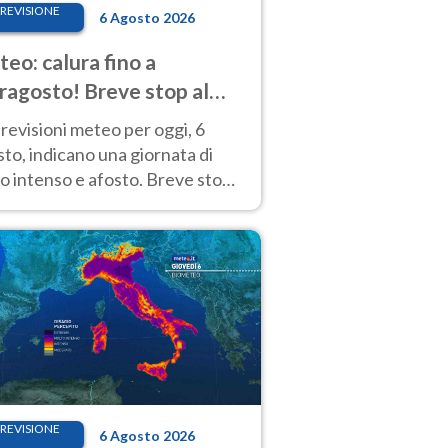
REVISIONE
6 Agosto 2026
eo: calura fino a
ragosto! Breve stop al
d tra 7 e 9 agosto
revisioni meteo per oggi, 6
to, indicano una giornata di
o intenso e afosto. Breve stop
Anticiclone solo sulle regioni del
d.
REVISIONE
6 Agosto 2026