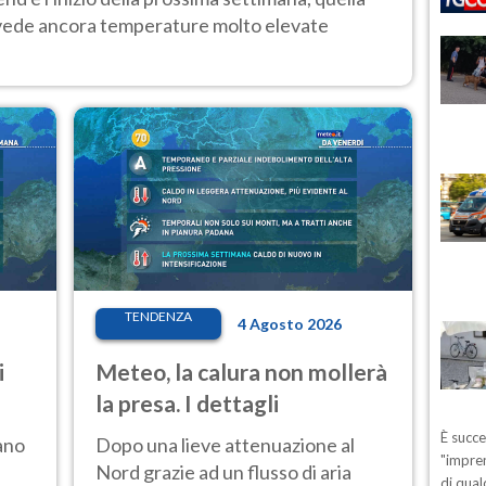
 vede ancora temperature molto elevate
TENDENZA
4 Agosto 2026
i
Meteo, la calura non mollerà
la presa. I dettagli
È succ
ano
Dopo una lieve attenuazione al
"impren
Nord grazie ad un flusso di aria
di qual