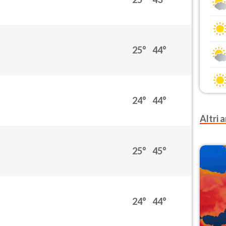
25°
44°
24°
44°
Altri a
25°
45°
24°
44°