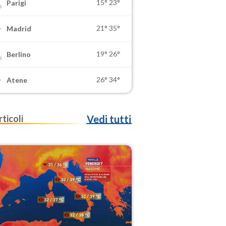
15°
23°
Parigi
21°
35°
Madrid
19°
26°
Berlino
26°
34°
Atene
rticoli
Vedi tutti