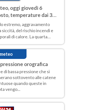
eo, oggi giovedì 6
sto, temperature dai 33
40 gradi
do estremo, aggravamento
a siccità, del rischio incendi e
orali di calore. La quarta
nsa ondata di calore non dà
gua e durerà fino Ferragosto
imeteo
pressione orografica
e di bassa pressione che si
erano sottovento alle catene
tuose quando queste in
ta vengo...