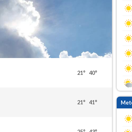
21°
40°
21°
41°
Mete
25°
43°