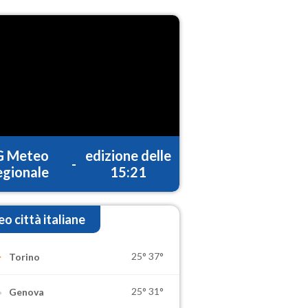
G Meteo
edizione delle
-
gionale
15:21
o città italiane
25°
37°
Torino
25°
31°
Genova