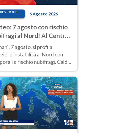
REVISIONE
6 Agosto 2026
eo: 7 agosto con rischio
ifragi al Nord! Al Centro-
 caldo estremo
ni, 7 agosto, si profila
iore instabilità al Nord con
orali e rischio nubifragi. Caldo
pre estremo al Centro-Sud. Le
isioni.