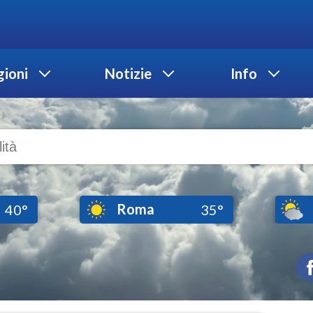
ioni
Notizie
Info
Roma
40°
35°