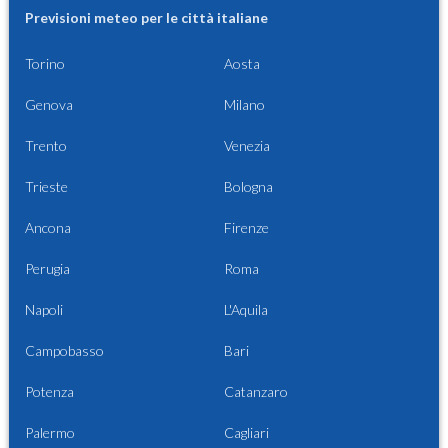
Previsioni meteo per le città italiane
Torino
Aosta
Genova
Milano
Trento
Venezia
Trieste
Bologna
Ancona
Firenze
Perugia
Roma
Napoli
L'Aquila
Campobasso
Bari
Potenza
Catanzaro
Palermo
Cagliari