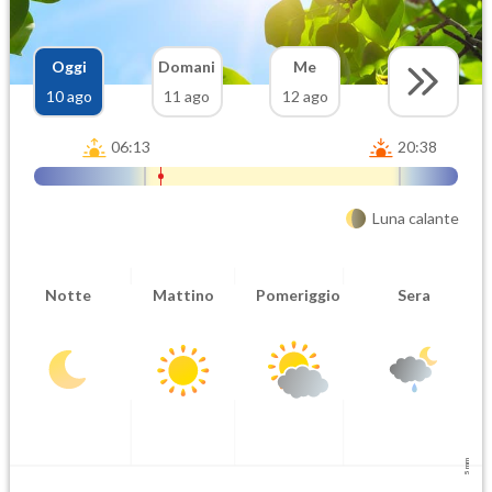
Oggi
Domani
Me
10 ago
11 ago
12 ago
06:13
20:38
Luna calante
Notte
Mattino
Pomeriggio
Sera
5 mm