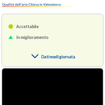
Qualità dell'aria Chiesa in Valmalenco
Accettabile
In miglioramento
Dati medi giornata
O3
72.3
(Ozono)
NO2
0.9
(Diossido di azoto)
SO2