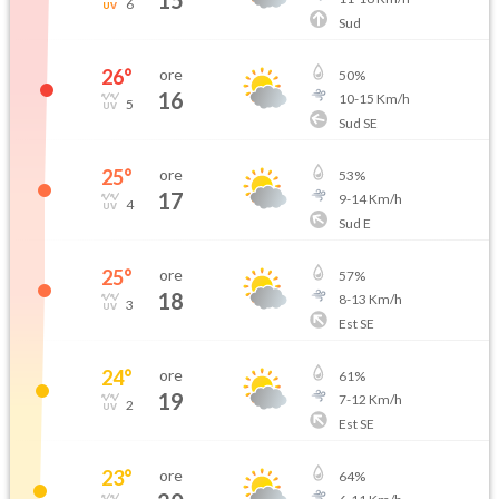
6
Sud
26
°
ore
50
%
16
10
-
15
Km/h
5
Sud SE
25
°
ore
53
%
17
9
-
14
Km/h
4
Sud E
25
°
ore
57
%
18
8
-
13
Km/h
3
Est SE
24
°
ore
61
%
19
7
-
12
Km/h
2
Est SE
23
°
ore
64
%