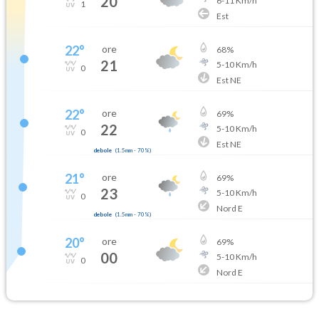
20
6
-
11
Km/h
1
Est
22
°
ore
68
%
21
5
-
10
Km/h
0
Est NE
22
°
ore
69
%
22
5
-
10
Km/h
0
Est NE
debole
(
1.5mm
-
70
%)
21
°
ore
69
%
23
5
-
10
Km/h
0
Nord E
debole
(
1.5mm
-
70
%)
20
°
ore
69
%
00
5
-
10
Km/h
0
Nord E