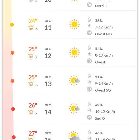
5
Nord O
24
°
ore
56
%
11
7
-
12
Km/h
6
Ovest NO
25
°
ore
54
%
12
8
-
13
Km/h
7
Ovest
25
°
ore
51
%
13
9
-
14
Km/h
8
Ovest SO
26
°
ore
49
%
14
10
-
15
Km/h
7
Sud O
27
°
ore
46
%
15
11
-
16
Km/h