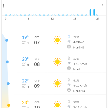
Pioggia
2.5
0
6
12
18
24
19
°
ore
72
%
07
4
-
9
Km/h
2
Nord NE
20
°
ore
67
%
08
4
-
10
Km/h
3
Nord
22
°
ore
61
%
09
4
-
10
Km/h
4
Nord NO
23
°
ore
59
%
10
5
-
11
Km/h