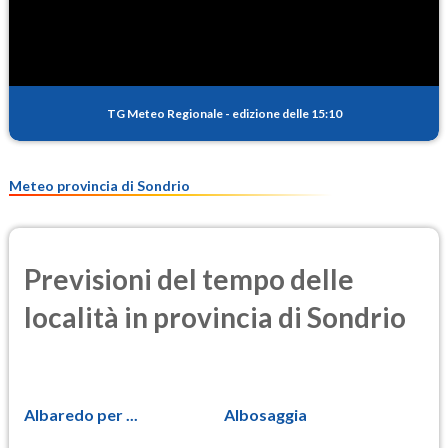
0.1
(Anidride solforosa)
PM10
9.9
(Materia particolata)
TG Meteo Regionale
-
edizione delle 15:10
PM25
7.4
(Materia particolata)
Meteo provincia di Sondrio
Previsioni del tempo delle
località in provincia di Sondrio
Albaredo per ...
Albosaggia