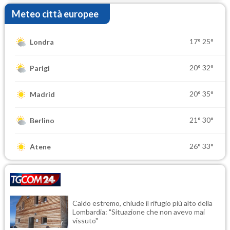
Meteo città europee
17°
25°
Londra
20°
32°
Parigi
20°
35°
Madrid
21°
30°
Berlino
26°
33°
Atene
Caldo estremo, chiude il rifugio più alto della
Lombardia: "Situazione che non avevo mai
vissuto"