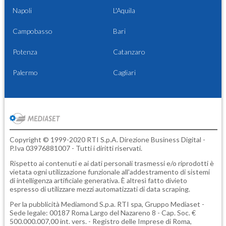
Napoli
L'Aquila
Campobasso
Bari
Potenza
Catanzaro
Palermo
Cagliari
Copyright © 1999-2020 RTI S.p.A. Direzione Business Digital -
P.Iva 03976881007 - Tutti i diritti riservati.
Rispetto ai contenuti e ai dati personali trasmessi e/o riprodotti è
vietata ogni utilizzazione funzionale all'addestramento di sistemi
di intelligenza artificiale generativa. È altresì fatto divieto
espresso di utilizzare mezzi automatizzati di data scraping.
Per la pubblicità
Mediamond S.p.a.
RTI spa, Gruppo Mediaset -
Sede legale: 00187 Roma Largo del Nazareno 8 - Cap. Soc. €
500.000.007,00 int. vers. - Registro delle Imprese di Roma,