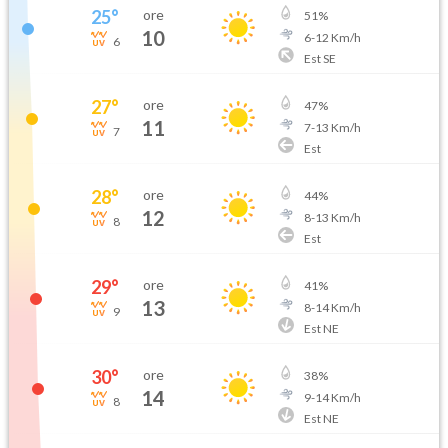
25
°
ore
51
%
10
6
-
12
Km/h
6
Est SE
27
°
ore
47
%
11
7
-
13
Km/h
7
Est
28
°
ore
44
%
12
8
-
13
Km/h
8
Est
29
°
ore
41
%
13
8
-
14
Km/h
9
Est NE
30
°
ore
38
%
14
9
-
14
Km/h
8
Est NE