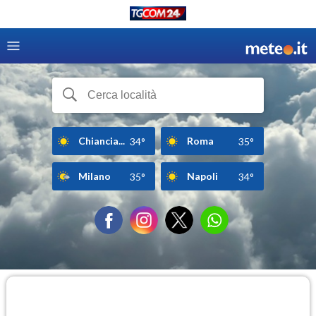
Chiancia...
Roma
34°
35°
Milano
Napoli
35°
34°