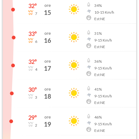
32
°
ore
34
%
15
10
-
15
Km/h
7
Est NE
33
°
ore
31
%
16
9
-
15
Km/h
6
Est NE
32
°
ore
36
%
17
9
-
15
Km/h
4
Est NE
30
°
ore
41
%
18
9
-
15
Km/h
3
Est NE
29
°
ore
46
%
19
9
-
15
Km/h
2
Est NE