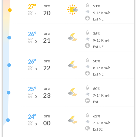
27
°
ore
51
%
20
9
-
15
Km/h
1
Est NE
26
°
ore
56
%
21
9
-
15
Km/h
0
Est NE
26
°
ore
58
%
22
8
-
15
Km/h
0
Est NE
25
°
ore
60
%
23
7
-
14
Km/h
0
Est
24
°
ore
62
%
00
7
-
13
Km/h
0
Est SE