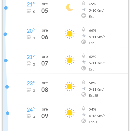
21
°
ore
65
%
05
5
-
10
Km/h
0
Est
20
°
ore
66
%
06
5
-
11
Km/h
1
Est
21
°
ore
62
%
07
5
-
11
Km/h
2
Est
23
°
ore
58
%
08
5
-
11
Km/h
3
Est SE
24
°
ore
54
%
09
6
-
12
Km/h
4
Est SE