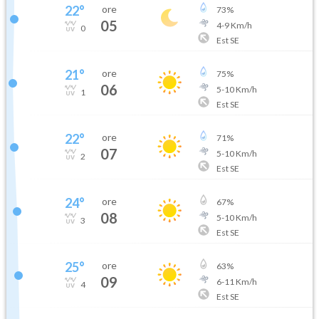
22
°
ore
73
%
05
4
-
9
Km/h
0
Est SE
21
°
ore
75
%
06
5
-
10
Km/h
1
Est SE
22
°
ore
71
%
07
5
-
10
Km/h
2
Est SE
24
°
ore
67
%
08
5
-
10
Km/h
3
Est SE
25
°
ore
63
%
09
6
-
11
Km/h
4
Est SE