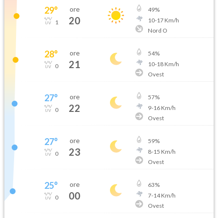
29
°
ore
49
%
20
10
-
17
Km/h
1
Nord O
28
°
ore
54
%
21
10
-
18
Km/h
0
Ovest
27
°
ore
57
%
22
9
-
16
Km/h
0
Ovest
27
°
ore
59
%
23
8
-
15
Km/h
0
Ovest
25
°
ore
63
%
00
7
-
14
Km/h
0
Ovest