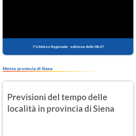
SO2
0.5
(Anidride solforosa)
PM10
12.6
(Materia particolata)
TG Meteo Regionale
-
edizione delle 08:37
PM25
8.1
(Materia particolata)
Meteo provincia di Siena
Previsioni del tempo delle
località in provincia di Siena