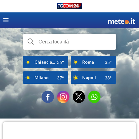
Chiancia...
Roma
35°
35°
Milano
Napoli
37°
33°