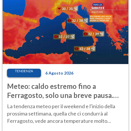
TENDENZA
6 Agosto 2026
Meteo: caldo estremo fino a
Ferragosto, solo una breve pausa.
Ecco dove
La tendenza meteo per il weekend e l'inizio della
prossima settimana, quella che ci condurrà al
Ferragosto, vede ancora temperature molto
elevate