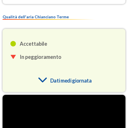
Qualità dell'aria Chianciano Terme
Accettabile
In peggioramento
Dati medi giornata
O3
89.1
(Ozono)
NO2
2.4
(Diossido di azoto)