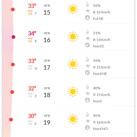
33
°
ore
36
%
15
8
-
13
Km/h
7
Est NE
34
°
ore
31
%
16
8
-
14
Km/h
6
Nord E
33
°
ore
36
%
17
9
-
15
Km/h
4
Nord NE
32
°
ore
40
%
18
9
-
15
Km/h
3
Nord
30
°
ore
45
%
19
9
-
16
Km/h
2
Nord NO