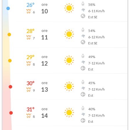
26
°
ore
58
%
10
6
-
11
Km/h
6
Est SE
28
°
ore
54
%
11
6
-
12
Km/h
7
Est SE
29
°
ore
49
%
12
7
-
12
Km/h
8
Est
30
°
ore
45
%
13
7
-
12
Km/h
9
Est
31
°
ore
40
%
14
7
-
13
Km/h
8
Est