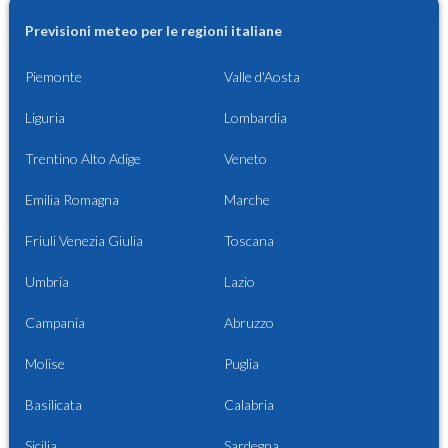
Previsioni meteo per le regioni italiane
Piemonte
Valle d'Aosta
Liguria
Lombardia
Trentino Alto Adige
Veneto
Emilia Romagna
Marche
Friuli Venezia Giulia
Toscana
Umbria
Lazio
Campania
Abruzzo
Molise
Puglia
Basilicata
Calabria
Sicilia
Sardegna