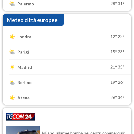
28°
31°
Palermo
Meteo città europee
12°
22°
Londra
15°
23°
Parigi
21°
35°
Madrid
19°
26°
Berlino
26°
34°
Atene
Milano, allarme bomba nei centri commerciali: