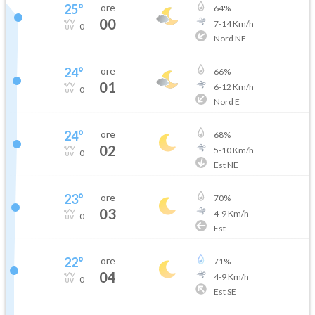
25
°
ore
64
%
00
7
-
14
Km/h
0
Nord NE
24
°
ore
66
%
01
6
-
12
Km/h
0
Nord E
24
°
ore
68
%
02
5
-
10
Km/h
0
Est NE
23
°
ore
70
%
03
4
-
9
Km/h
0
Est
22
°
ore
71
%
04
4
-
9
Km/h
0
Est SE