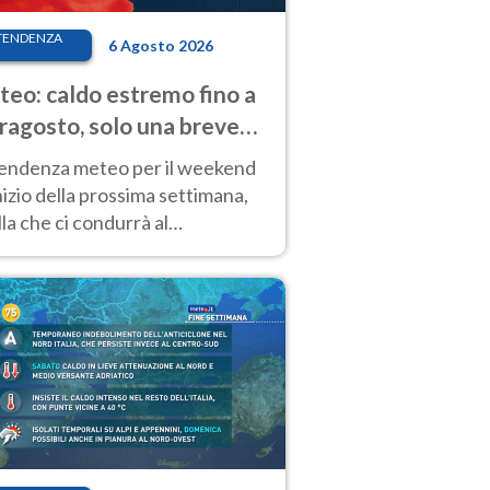
TENDENZA
6 Agosto 2026
eo: caldo estremo fino a
ragosto, solo una breve
sa. Ecco dove
tendenza meteo per il weekend
inizio della prossima settimana,
la che ci condurrà al
ragosto, vede ancora
perature molto elevate