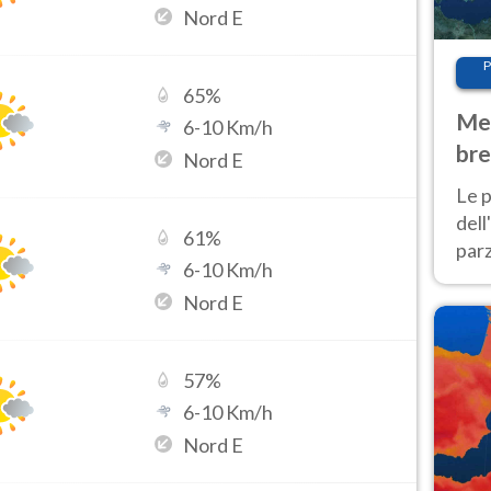
Nord E
P
65
%
Met
6
-
10
Km/h
bre
Nord E
Nor
Le p
dell
61
%
parz
6
-
10
Km/h
al 
Nord E
40 g
57
%
6
-
10
Km/h
Nord E