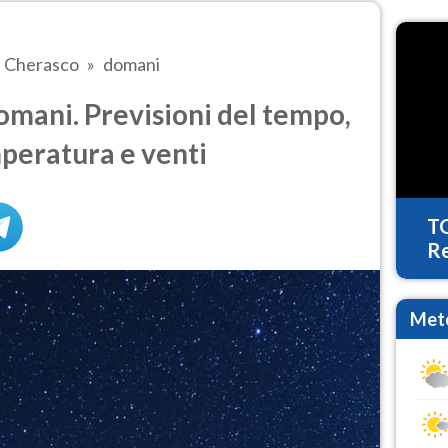
Cherasco
domani
mani. Previsioni del tempo,
mperatura e venti
T
Re
Mete