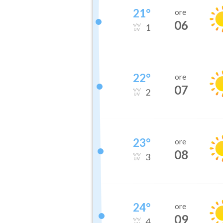
21
°
ore
06
1
22
°
ore
07
2
23
°
ore
08
3
24
°
ore
09
4