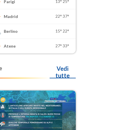
13°
25°
Parigi
22°
37°
Madrid
15°
22°
Berlino
27°
33°
Atene
e
Vedi
tutte