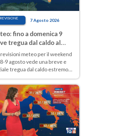
REVISIONE
7 Agosto 2026
eo: fino a domenica 9
ve tregua dal caldo al
d! Altrove calura e afa
revisioni meteo per il weekend
'8-9 agosto vede una breve e
iale tregua dal caldo estremo
Nord mentre altrove persistono
radi.