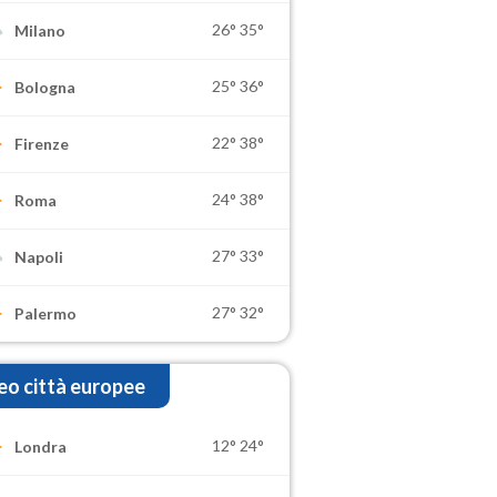
26°
35°
Milano
25°
36°
Bologna
22°
38°
Firenze
24°
38°
Roma
27°
33°
Napoli
27°
32°
Palermo
o città europee
12°
24°
Londra