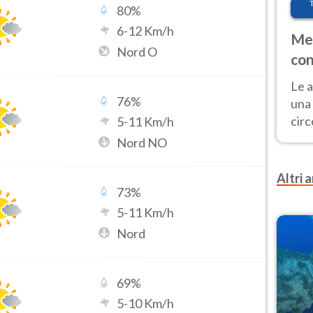
80
%
6
-
12
Km/h
Met
Nord O
con
Le a
76
%
una 
cir
5
-
11
Km/h
del 
Nord NO
gior
Fer
Altri a
73
%
5
-
11
Km/h
Nord
69
%
5
-
10
Km/h