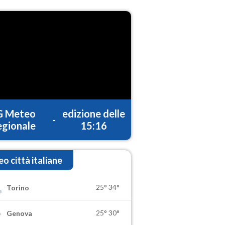
G Meteo
edizione delle
-
gionale
15:16
o città italiane
25°
34°
Torino
25°
30°
Genova