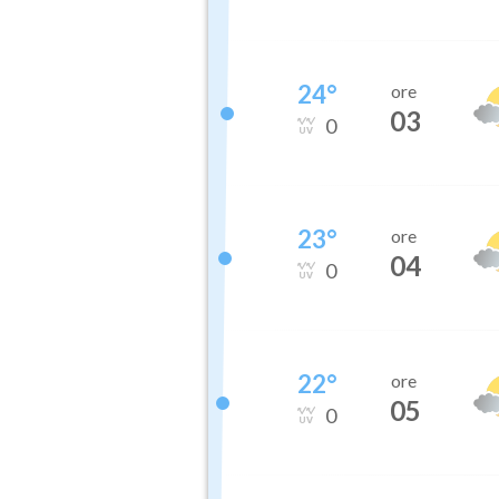
24
°
ore
03
0
23
°
ore
04
0
22
°
ore
05
0