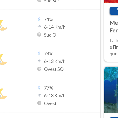
Sud SO
71
%
Met
6
-
14
Km/h
Fer
Sud O
pau
La 
e l'
quel
74
%
Fer
6
-
13
Km/h
tem
Ovest SO
77
%
6
-
13
Km/h
Ovest