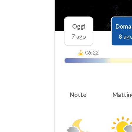
Oggi
Doma
7 ago
8 ag
06:22
Notte
Mattin