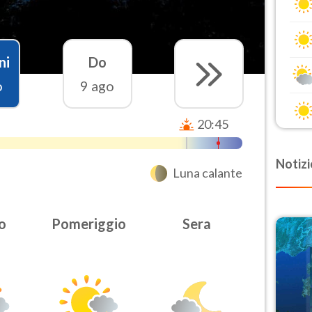
ni
Do
o
9 ago
20:45
Notizi
Luna calante
o
Pomeriggio
Sera