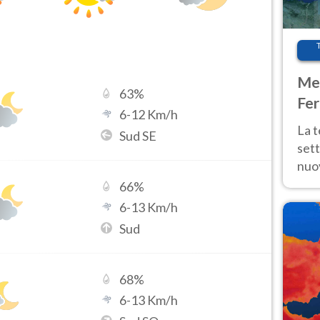
Met
63
%
Fer
6
-
12
Km/h
int
La 
Sud SE
sett
nuov
11 e
66
%
anc
6
-
13
Km/h
Sud
68
%
6
-
13
Km/h