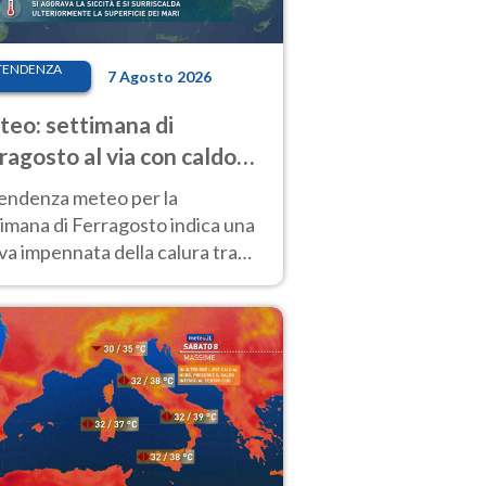
TENDENZA
7 Agosto 2026
eo: settimana di
ragosto al via con caldo
enso e qualche temporale
tendenza meteo per la
imana di Ferragosto indica una
a impennata della calura tra
 14 agosto, con nuovi rialzi
he al Nord.