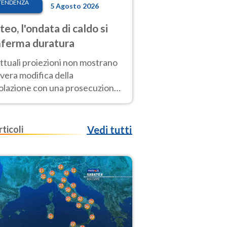
TENDENZA
5 Agosto 2026
eo, l'ondata di caldo si
ferma duratura
ttuali proiezioni non mostrano
vera modifica della
colazione con una prosecuzione
caldo fuori scala per molti
ni, compresa la settimana di
ragosto
rticoli
Vedi tutti