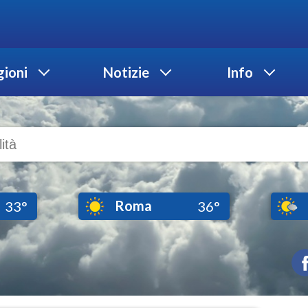
ioni
Notizie
Info
Roma
33°
36°