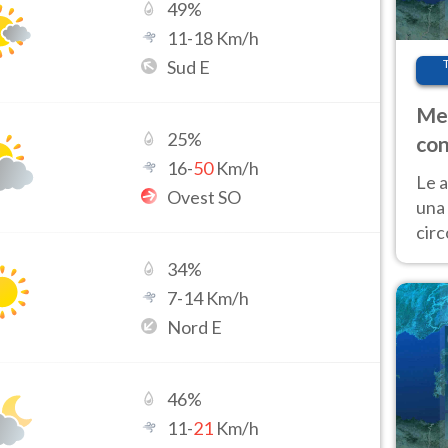
49
%
11
-
18
Km/h
Sud E
Met
25
%
con
16
-
50
Km/h
Le a
Ovest SO
una 
cir
del 
34
%
gior
7
-
14
Km/h
Fer
Nord E
46
%
11
-
21
Km/h