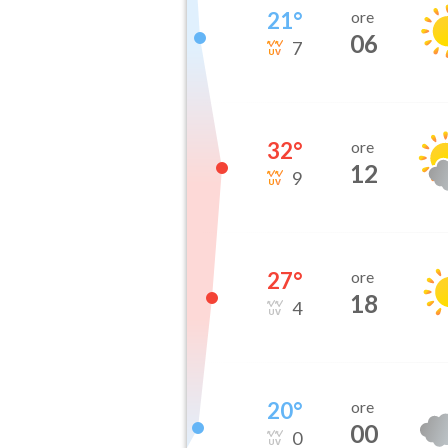
21
°
ore
06
7
32
°
ore
12
9
27
°
ore
18
4
20
°
ore
00
0