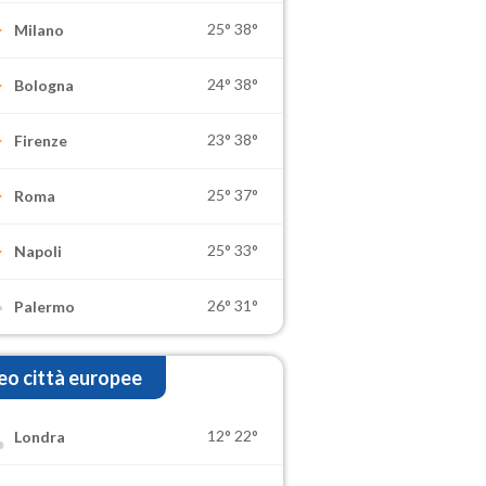
25°
38°
Milano
24°
38°
Bologna
23°
38°
Firenze
25°
37°
Roma
25°
33°
Napoli
26°
31°
Palermo
o città europee
12°
22°
Londra