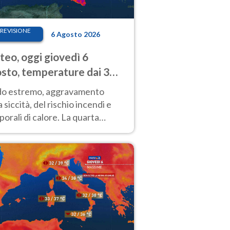
REVISIONE
6 Agosto 2026
eo, oggi giovedì 6
sto, temperature dai 33
40 gradi
do estremo, aggravamento
a siccità, del rischio incendi e
orali di calore. La quarta
nsa ondata di calore non dà
gua e durerà fino Ferragosto