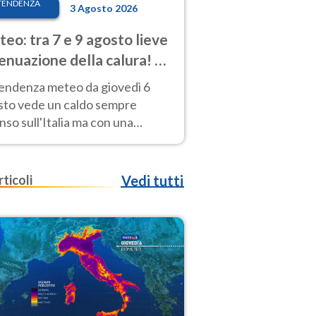
TENDENZA
3 Agosto 2026
eo: tra 7 e 9 agosto lieve
enuazione della calura! Al
d rischio temporali
tendenza meteo da giovedì 6
sto vede un caldo sempre
nso sull'Italia ma con una
iale e lieve attenuazione tra il 7
 9 agosto.
rticoli
Vedi tutti