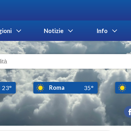
ioni
Notizie
Info
Roma
23°
35°