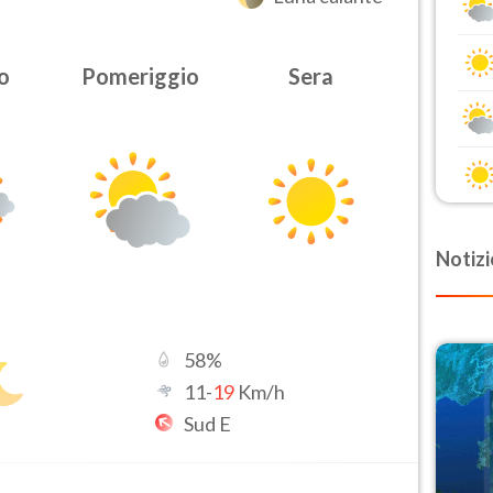
o
Pomeriggio
Sera
Notizi
58
%
11
-
19
Km/h
Sud E