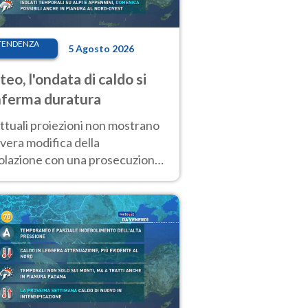
TENDENZA
5 Agosto 2026
eo, l'ondata di caldo si
ferma duratura
ttuali proiezioni non mostrano
vera modifica della
colazione con una prosecuzione
caldo fuori scala per molti
ni, compresa la settimana di
ragosto