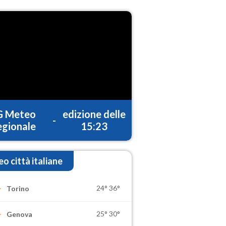
G Meteo
edizione delle
-
gionale
15:23
o città italiane
24°
36°
Torino
25°
30°
Genova