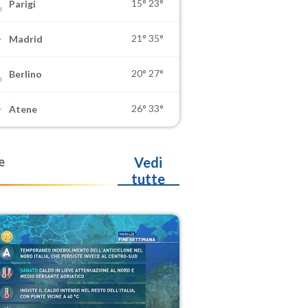
15°
23°
Parigi
21°
35°
Madrid
20°
27°
Berlino
26°
33°
Atene
e
Vedi
tutte