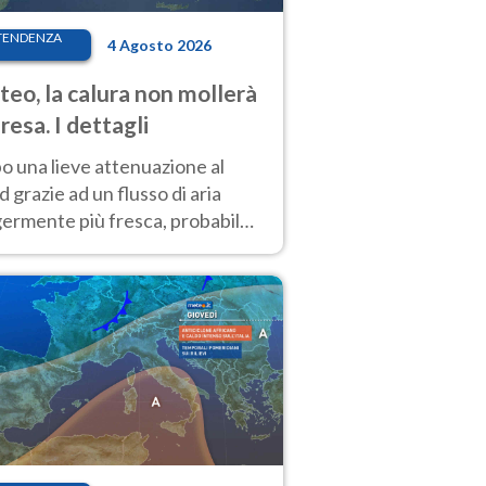
TENDENZA
4 Agosto 2026
eo, la calura non mollerà
presa. I dettagli
o una lieve attenuazione al
 grazie ad un flusso di aria
germente più fresca, probabile
o rinforzo dell’anticiclone
icano entro Ferragosto