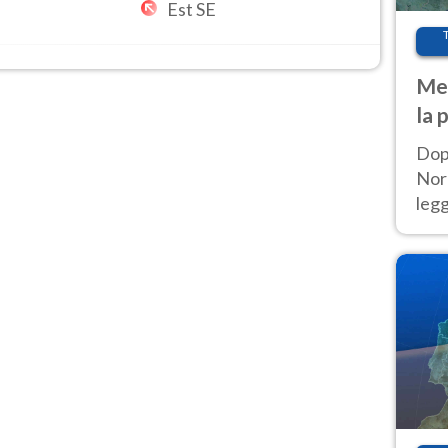
Est SE
Met
la 
Dop
Nord
leg
nuov
afr