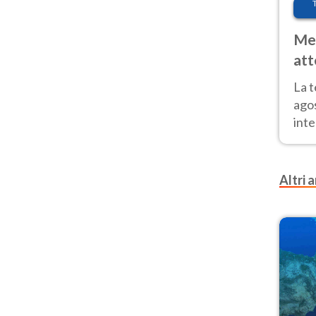
Met
att
Nor
La 
ago
inte
parz
e il
Altri a