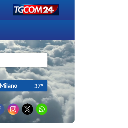
Milano
37°