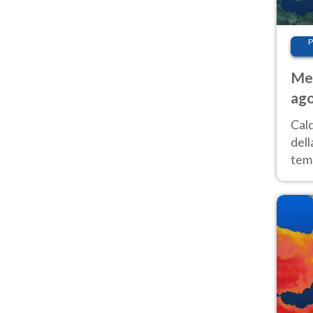
P
Met
ago
ai 
Cal
dell
temp
inte
tre