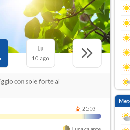
Lu
o
10 ago
ggio con sole forte al
Mete
21:03
Luna calante