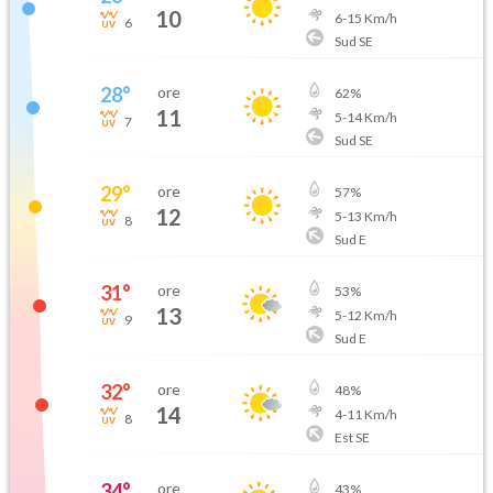
10
6
-
15
Km/h
6
Sud SE
28
°
ore
62
%
11
5
-
14
Km/h
7
Sud SE
29
°
ore
57
%
12
5
-
13
Km/h
8
Sud E
31
°
ore
53
%
13
5
-
12
Km/h
9
Sud E
32
°
ore
48
%
14
4
-
11
Km/h
8
Est SE
34
°
ore
43
%