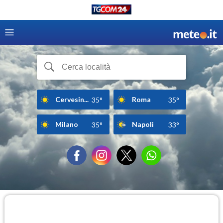
Cervesin...
Roma
35°
35°
Milano
Napoli
35°
33°