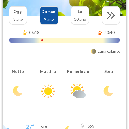
Oggi
Domani
Lu
8 ago
9 ago
10 ago
06:18
20:40
Luna calante
Notte
Mattino
Pomeriggio
Sera
27
°
ore
60
%