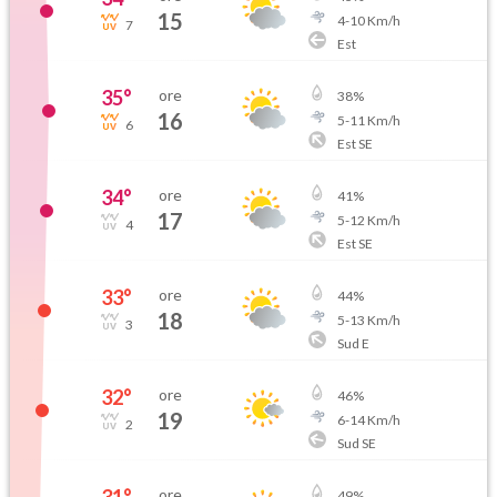
15
4
-
10
Km/h
7
Est
35
°
ore
38
%
16
5
-
11
Km/h
6
Est SE
34
°
ore
41
%
17
5
-
12
Km/h
4
Est SE
33
°
ore
44
%
18
5
-
13
Km/h
3
Sud E
32
°
ore
46
%
19
6
-
14
Km/h
2
Sud SE
31
°
ore
49
%