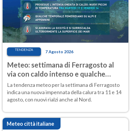
TENDENZA
7 Agosto 2026
Meteo: settimana di Ferragosto al
via con caldo intenso e qualche
temporale
La tendenza meteo per la settimana di Ferragosto
indica una nuova impennata della calura tra 11 e 14
agosto, con nuovi rialzi anche al Nord.
Meteo città italiane