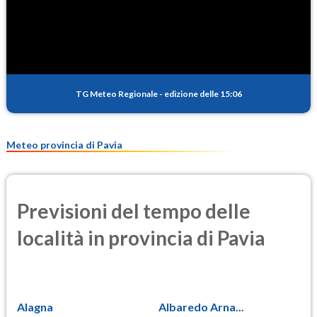
SO2
0.6
(Anidride solforosa)
PM10
14.1
(Materia particolata)
TG Meteo Regionale
-
edizione delle 15:06
PM25
9.1
(Materia particolata)
Meteo provincia di Pavia
Previsioni del tempo delle
località in provincia di Pavia
Alagna
Albaredo Arna...