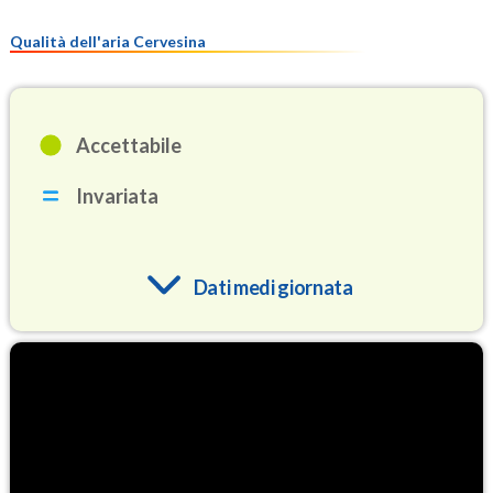
Qualità dell'aria Cervesina
Accettabile
Invariata
Dati medi giornata
O3
89.5
(Ozono)
NO2
4.4
(Diossido di azoto)