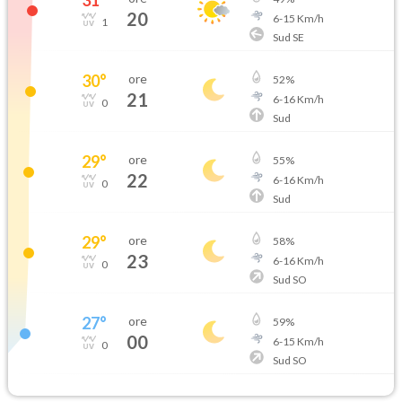
20
6
-
15
Km/h
1
Sud SE
30
°
ore
52
%
21
6
-
16
Km/h
0
Sud
29
°
ore
55
%
22
6
-
16
Km/h
0
Sud
29
°
ore
58
%
23
6
-
16
Km/h
0
Sud SO
27
°
ore
59
%
00
6
-
15
Km/h
0
Sud SO