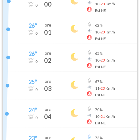
00
10
-
23
Km/h
0
Est NE
26
°
ore
62
%
01
10
-
23
Km/h
0
Est NE
26
°
ore
65
%
02
10
-
23
Km/h
0
Est NE
25
°
ore
67
%
03
11
-
23
Km/h
0
Est NE
24
°
ore
70
%
04
10
-
21
Km/h
0
Est NE
23
°
ore
72
%