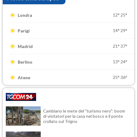
12°
25°
Londra
14°
29°
Parigi
21°
37°
Madrid
13°
24°
Berlino
25°
36°
Atene
Cambiano le mete del "turismo nero": boom
di visitatori per la casa nel bosco e il ponte
crollato sul Trigno