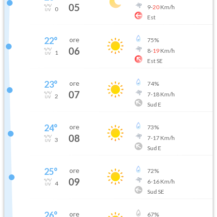
05
9
-
20
Km/h
0
Est
22
°
ore
75
%
06
8
-
19
Km/h
1
Est SE
23
°
ore
74
%
07
7
-
18
Km/h
2
Sud E
24
°
ore
73
%
08
7
-
17
Km/h
3
Sud E
25
°
ore
72
%
09
6
-
16
Km/h
4
Sud SE
26
°
ore
67
%