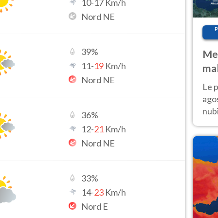
10
-
17
Km/h
Nord NE
P
39
%
Met
11
-
19
Km/h
mal
Nord NE
fin
Le p
agos
nubi
36
%
Cen
12
-
21
Km/h
mol
Nord NE
33
%
14
-
23
Km/h
Nord E