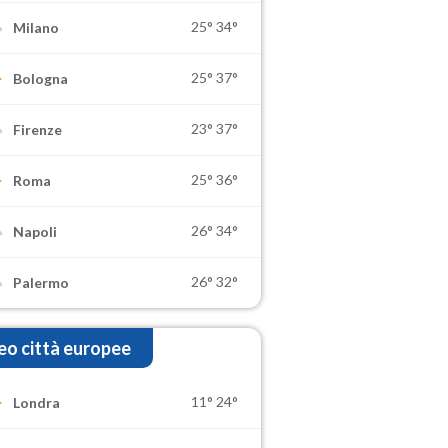
25°
34°
Milano
25°
37°
Bologna
23°
37°
Firenze
25°
36°
Roma
26°
34°
Napoli
26°
32°
Palermo
o città europee
11°
24°
Londra