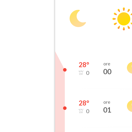
28
°
ore
00
0
28
°
ore
01
0