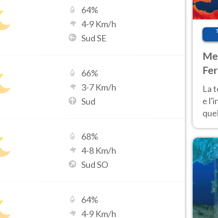
64
%
4
-
9
Km/h
Sud SE
Met
Fer
66
%
pau
3
-
7
Km/h
La 
e l'
Sud
quel
Fer
68
%
tem
4
-
8
Km/h
Sud SO
64
%
4
-
9
Km/h