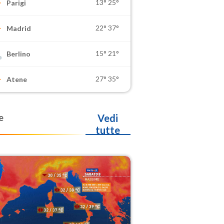
13°
25°
Parigi
22°
37°
Madrid
15°
21°
Berlino
27°
35°
Atene
e
Vedi
tutte