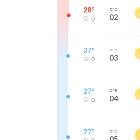
28
°
ore
02
0
27
°
ore
03
0
27
°
ore
04
0
27
°
ore
05