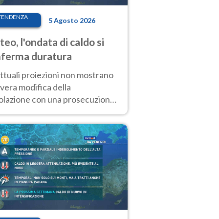
TENDENZA
5 Agosto 2026
eo, l'ondata di caldo si
ferma duratura
ttuali proiezioni non mostrano
vera modifica della
colazione con una prosecuzione
caldo fuori scala per molti
ni, compresa la settimana di
ragosto