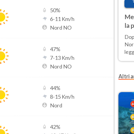
50
%
Met
6
-
11
Km/h
la 
Nord NO
Dop
Nord
47
%
leg
7
-
13
Km/h
nuov
Nord NO
afr
Altri a
44
%
8
-
15
Km/h
Nord
42
%