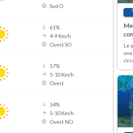
Sud O
Met
61
%
con
4
-
9
Km/h
Ovest SO
Le a
una 
cir
57
%
del 
5
-
10
Km/h
gior
Fer
Ovest
54
%
5
-
10
Km/h
Ovest NO