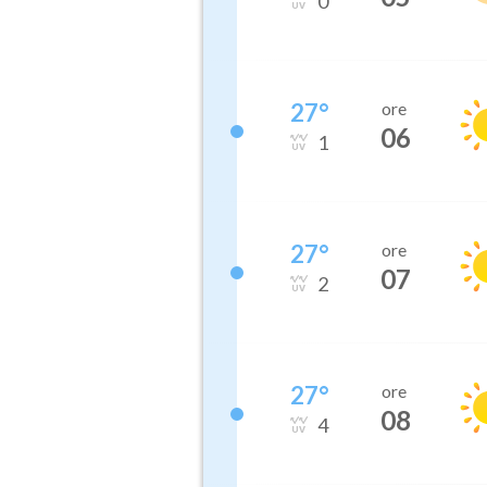
0
27
°
ore
06
1
27
°
ore
07
2
27
°
ore
08
4