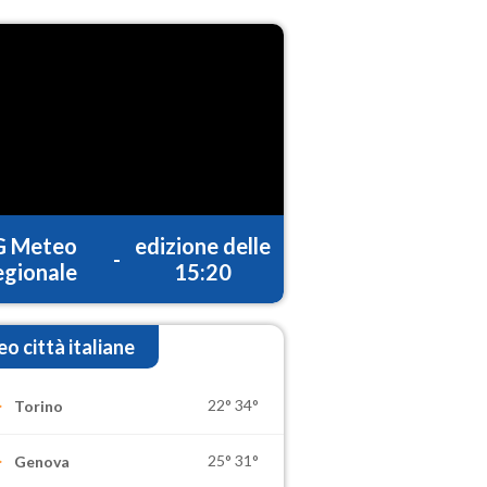
G Meteo
edizione delle
-
gionale
15:20
o città italiane
22°
34°
Torino
25°
31°
Genova