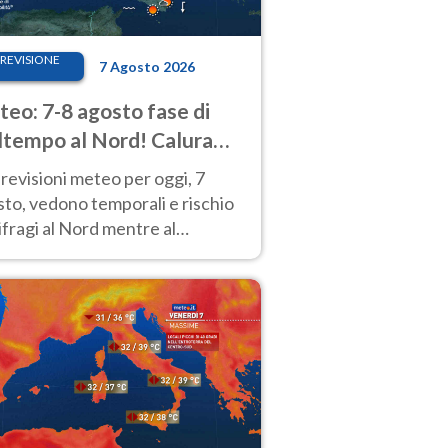
REVISIONE
7 Agosto 2026
eo: 7-8 agosto fase di
tempo al Nord! Calura
o a Ferragosto
revisioni meteo per oggi, 7
to, vedono temporali e rischio
fragi al Nord mentre al
tro-Sud sole e caldo sempre
to intenso.