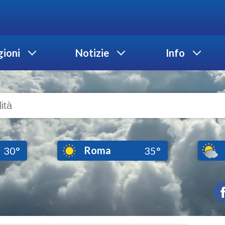
ioni
Notizie
Info
Roma
30°
35°