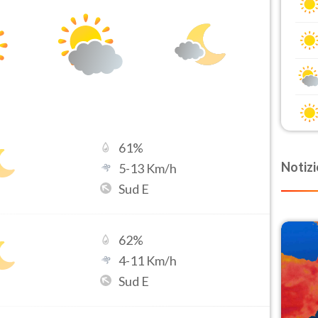
61
%
Notizi
5
-
13
Km/h
Sud E
62
%
4
-
11
Km/h
Sud E