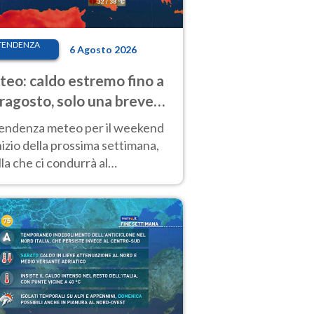
TENDENZA
6 Agosto 2026
eo: caldo estremo fino a
ragosto, solo una breve
sa. Ecco dove
tendenza meteo per il weekend
inizio della prossima settimana,
la che ci condurrà al
ragosto, vede ancora
perature molto elevate