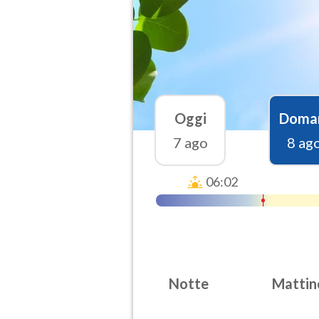
Oggi
Doma
7 ago
8 ag
06:02
Notte
Mattin