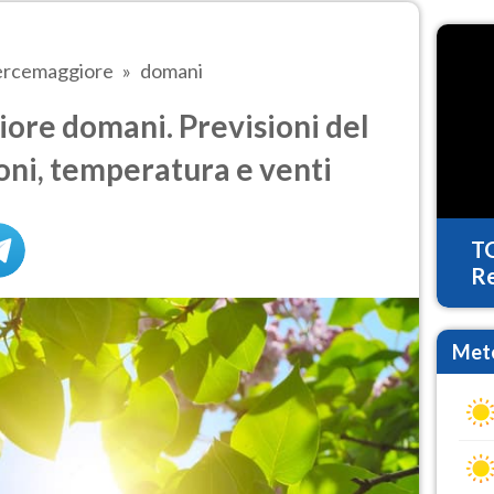
rcemaggiore
domani
re domani. Previsioni del
oni, temperatura e venti
T
Re
Mete