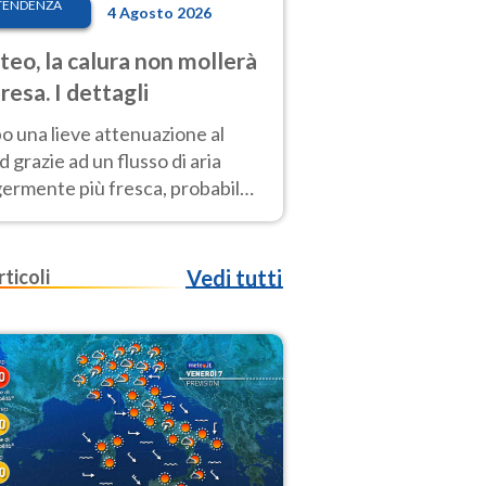
TENDENZA
4 Agosto 2026
eo, la calura non mollerà
presa. I dettagli
o una lieve attenuazione al
 grazie ad un flusso di aria
germente più fresca, probabile
o rinforzo dell’anticiclone
icano entro Ferragosto
rticoli
Vedi tutti