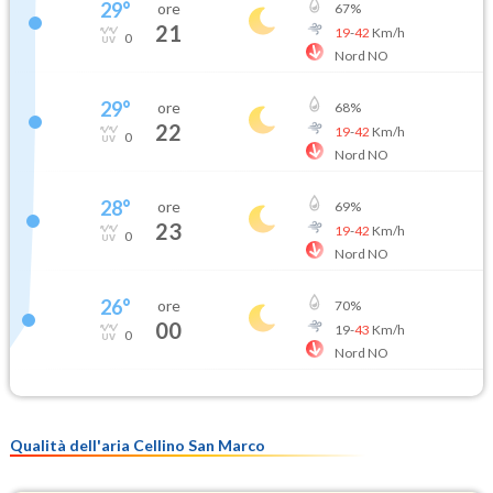
29
°
ore
67
%
21
19
-
42
Km/h
0
Nord NO
29
°
ore
68
%
22
19
-
42
Km/h
0
Nord NO
28
°
ore
69
%
23
19
-
42
Km/h
0
Nord NO
26
°
ore
70
%
00
19
-
43
Km/h
0
Nord NO
Qualità dell'aria Cellino San Marco