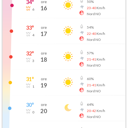
34
°
ore
50
%
16
23
-
40
Km/h
6
Nord NO
33
°
ore
54
%
17
22
-
40
Km/h
4
Nord NO
32
°
ore
57
%
18
21
-
41
Km/h
3
Nord NO
31
°
ore
60
%
19
21
-
41
Km/h
1
Nord NO
30
°
ore
64
%
20
20
-
42
Km/h
0
Nord NO