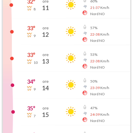
32
°
ore
60
%
11
21
-
37
Km/h
8
Nord NO
33
°
ore
57
%
12
22
-
38
Km/h
9
Nord NO
33
°
ore
53
%
13
22
-
38
Km/h
10
Nord NO
34
°
ore
50
%
14
23
-
39
Km/h
9
Nord NO
35
°
ore
47
%
15
24
-
39
Km/h
7
Nord NO