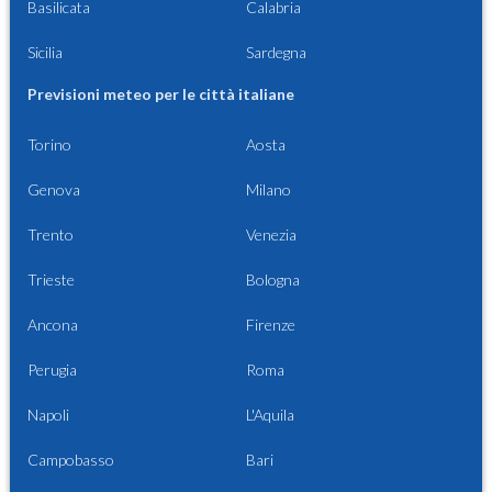
Basilicata
Calabria
Sicilia
Sardegna
Previsioni meteo per le città italiane
Torino
Aosta
Genova
Milano
Trento
Venezia
Trieste
Bologna
Ancona
Firenze
Perugia
Roma
Napoli
L'Aquila
Campobasso
Bari