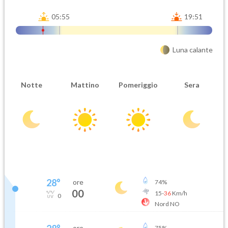
05:55
19:51
Luna calante
Notte
Mattino
Pomeriggio
Sera
28
°
ore
74
%
00
15
-
36
Km/h
0
Nord NO
ore
75
%