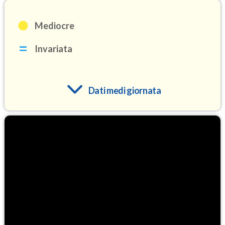
Mediocre
Invariata
Dati medi giornata
O3
107.5
(Ozono)
NO2
2.3
(Diossido di azoto)
SO2
1.4
(Anidride solforosa)