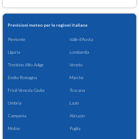
Previsioni meteo per le regioni italiane
Piemonte
Valle d'Aosta
Liguria
Lombardia
Trentino Alto Adige
Veneto
Emilia Romagna
Marche
Friuli Venezia Giulia
Toscana
Umbria
Lazio
Campania
Abruzzo
Molise
Puglia