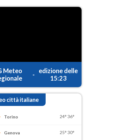
G Meteo
edizione delle
-
gionale
15:23
o città italiane
24°
36°
Torino
25°
30°
Genova