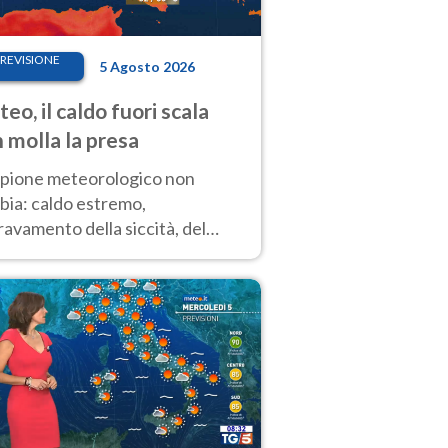
REVISIONE
5 Agosto 2026
eo, il caldo fuori scala
 molla la presa
copione meteorologico non
bia: caldo estremo,
avamento della siccità, del
hio incendi e temporali di
ore. Nessun cambiamento fino
ragosto