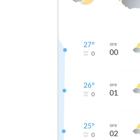
27
°
ore
00
0
26
°
ore
01
0
25
°
ore
02
0