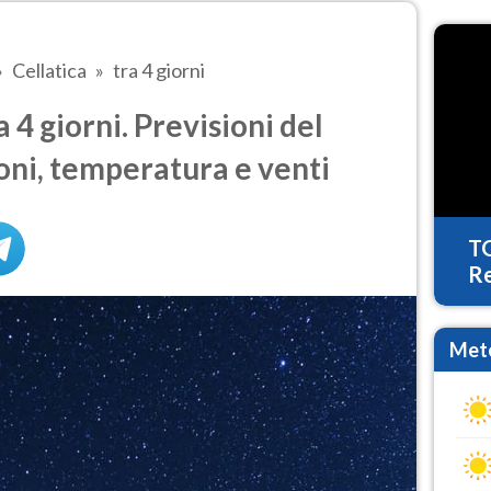
Cellatica
tra 4 giorni
 4 giorni. Previsioni del
oni, temperatura e venti
T
Re
Mete