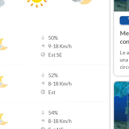
Met
50
%
con
9
-
18
Km/h
Le a
Est SE
una 
cir
del 
52
%
gior
8
-
18
Km/h
Fer
Est
54
%
8
-
18
Km/h