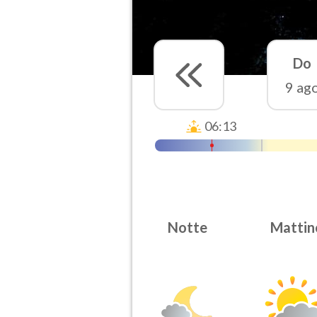
Do
9 ag
06:13
Notte
Mattin