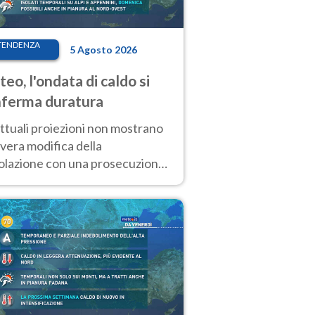
TENDENZA
5 Agosto 2026
eo, l'ondata di caldo si
ferma duratura
ttuali proiezioni non mostrano
vera modifica della
colazione con una prosecuzione
caldo fuori scala per molti
ni, compresa la settimana di
ragosto