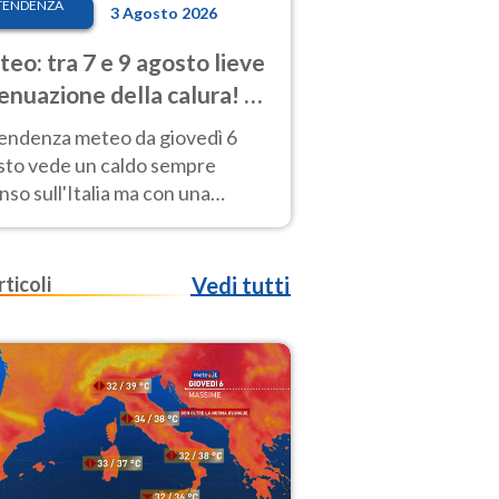
TENDENZA
3 Agosto 2026
eo: tra 7 e 9 agosto lieve
enuazione della calura! Al
d rischio temporali
tendenza meteo da giovedì 6
sto vede un caldo sempre
nso sull'Italia ma con una
iale e lieve attenuazione tra il 7
 9 agosto.
rticoli
Vedi tutti