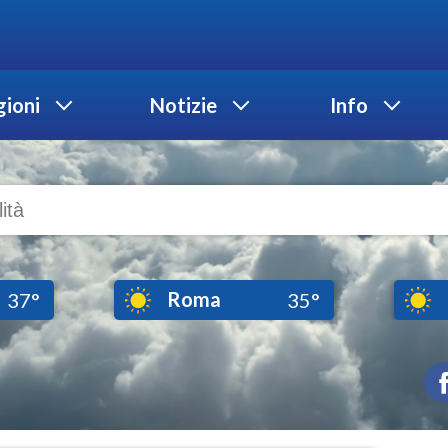
ioni
Notizie
Info
Roma
37°
35°