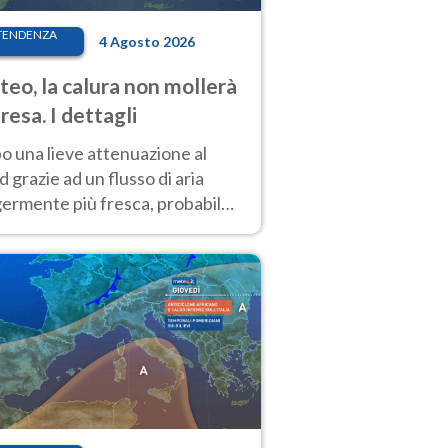
TENDENZA
4 Agosto 2026
eo, la calura non mollerà
presa. I dettagli
o una lieve attenuazione al
 grazie ad un flusso di aria
germente più fresca, probabile
o rinforzo dell’anticiclone
icano entro Ferragosto