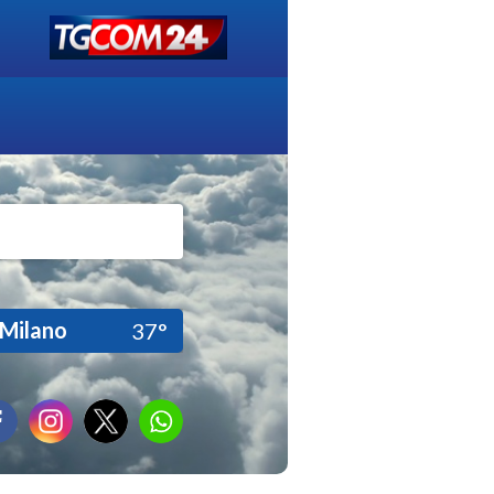
Milano
37°