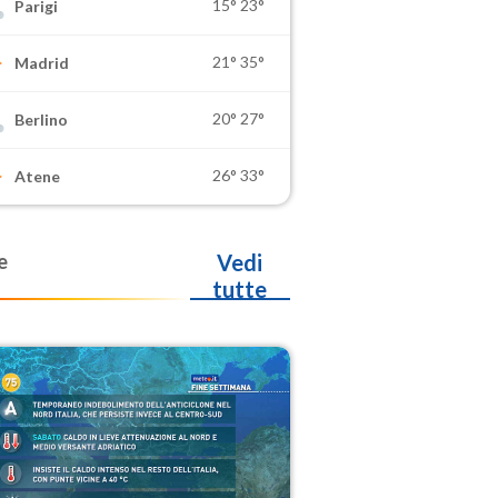
15°
23°
Parigi
21°
35°
Madrid
20°
27°
Berlino
26°
33°
Atene
e
Vedi
tutte