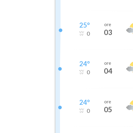
25
°
ore
03
0
24
°
ore
04
0
24
°
ore
05
0