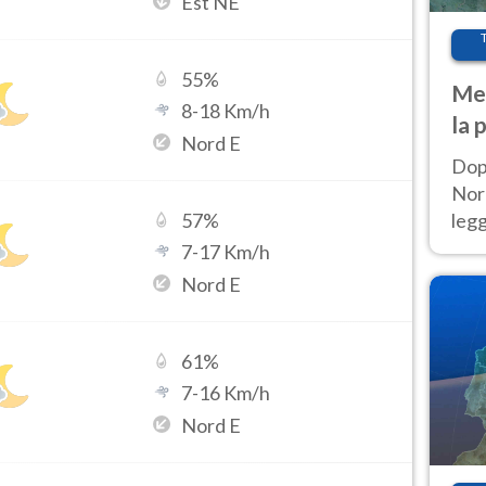
Est NE
55
%
Met
8
-
18
Km/h
la 
Nord E
Dop
Nord
leg
57
%
nuov
7
-
17
Km/h
afr
Nord E
61
%
7
-
16
Km/h
Nord E