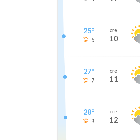
25
°
ore
10
6
27
°
ore
11
7
28
°
ore
12
8