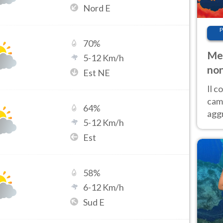
Nord E
P
70
%
Met
5
-
12
Km/h
non
Est NE
Il 
cam
64
%
aggr
5
-
12
Km/h
risc
Est
cal
Fer
58
%
6
-
12
Km/h
Sud E