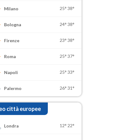
25°
38°
Milano
24°
38°
Bologna
23°
38°
Firenze
25°
37°
Roma
25°
33°
Napoli
26°
31°
Palermo
o città europee
12°
22°
Londra