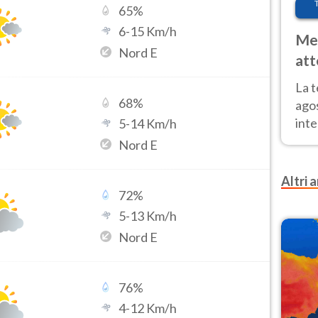
65
%
6
-
15
Km/h
Met
Nord E
att
Nor
La 
68
%
ago
inte
5
-
14
Km/h
parz
Nord E
e il
Altri a
72
%
5
-
13
Km/h
Nord E
76
%
4
-
12
Km/h