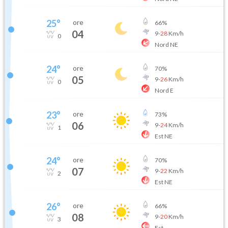
25
°
ore
66
%
04
9
-
28
Km/h
0
Nord NE
24
°
ore
70
%
05
9
-
26
Km/h
0
Nord E
23
°
ore
73
%
06
9
-
24
Km/h
1
Est NE
24
°
ore
70
%
07
9
-
22
Km/h
2
Est NE
26
°
ore
66
%
08
9
-
20
Km/h
3
Est