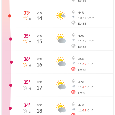
Est SE
33
°
ore
44
%
14
10
-
17
Km/h
8
Est SE
35
°
ore
40
%
15
11
-
17
Km/h
7
Est SE
36
°
ore
36
%
16
11
-
19
Km/h
6
Est SE
35
°
ore
39
%
17
11
-
20
Km/h
4
Est SE
34
°
ore
42
%
18
11
-
22
Km/h
3