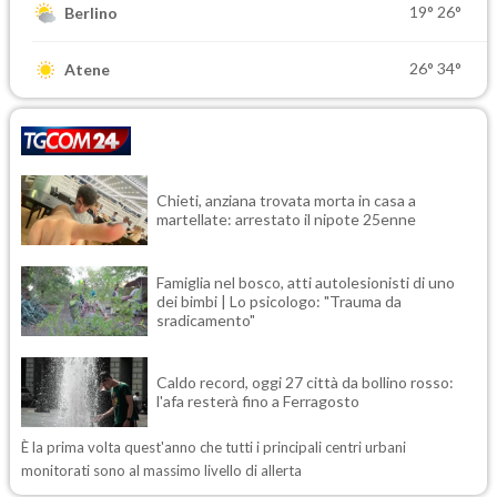
19°
26°
Berlino
26°
34°
Atene
Chieti, anziana trovata morta in casa a
martellate: arrestato il nipote 25enne
Famiglia nel bosco, atti autolesionisti di uno
dei bimbi | Lo psicologo: "Trauma da
sradicamento"
Caldo record, oggi 27 città da bollino rosso:
l'afa resterà fino a Ferragosto
È la prima volta quest'anno che tutti i principali centri urbani
monitorati sono al massimo livello di allerta