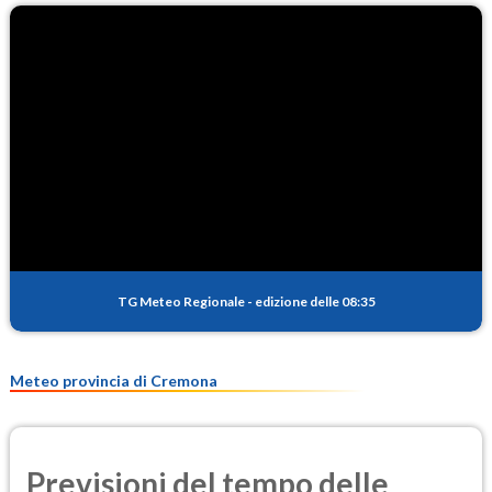
O3
91.4
(Ozono)
NO2
5.3
(Diossido di azoto)
SO2
0.5
(Anidride solforosa)
PM10
20.2
(Materia particolata)
TG Meteo Regionale
-
edizione delle 08:35
PM25
11.0
(Materia particolata)
Meteo provincia di Cremona
Previsioni del tempo delle