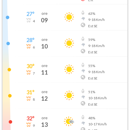
27
°
ore
63
%
09
9
-
18
Km/h
4
Est SE
28
°
ore
59
%
10
9
-
18
Km/h
6
Est SE
30
°
ore
55
%
11
9
-
18
Km/h
7
Est SE
31
°
ore
51
%
12
10
-
18
Km/h
8
Est SE
32
°
ore
48
%
13
10
-
17
Km/h
9