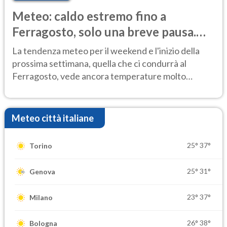
Meteo: caldo estremo fino a
Ferragosto, solo una breve pausa.
Ecco dove
La tendenza meteo per il weekend e l'inizio della
prossima settimana, quella che ci condurrà al
Ferragosto, vede ancora temperature molto
elevate
Meteo città italiane
25°
37°
Torino
25°
31°
Genova
23°
37°
Milano
26°
38°
Bologna