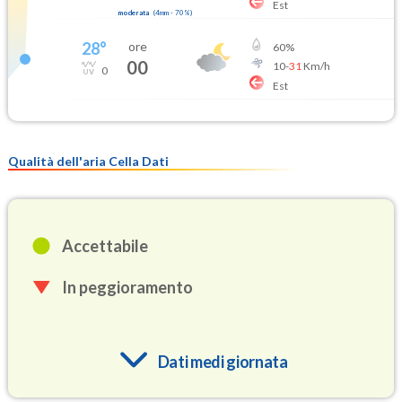
Est
moderata
(
4mm
-
70
%)
28
°
ore
60
%
00
10
-
31
Km/h
0
Est
Qualità dell'aria Cella Dati
Accettabile
In peggioramento
Dati medi giornata