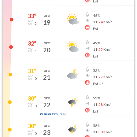
Est
33
°
ore
46
%
19
11
-
24
Km/h
2
Est
32
°
ore
49
%
20
11
-
25
Km/h
1
Est
31
°
ore
52
%
21
11
-
27
Km/h
0
Est NE
30
°
ore
55
%
22
11
-
28
Km/h
0
Est
moderata
(
4mm
-
70
%)
30
°
ore
58
%
23
11
-
30
Km/h
0