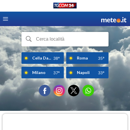
Cella Da...
Roma
38°
35°
Milano
Napoli
37°
33°