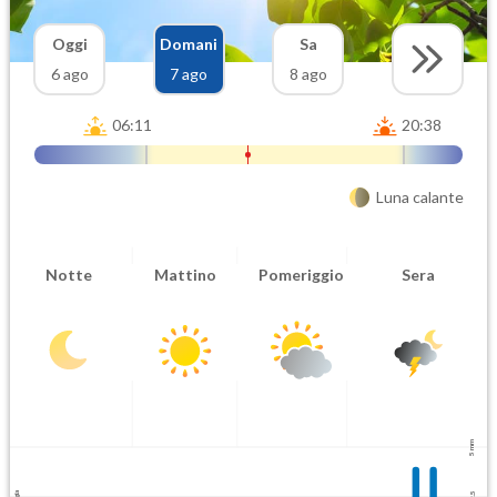
Oggi
Domani
Sa
6 ago
7 ago
8 ago
06:11
20:38
Luna calante
Notte
Mattino
Pomeriggio
Sera
5 mm
2.5