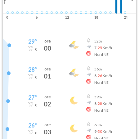
Pioggia
0
6
12
18
24
29
°
ore
52
%
00
7
-
25
Km/h
0
Nord NE
28
°
ore
56
%
01
8
-
26
Km/h
0
Nord NE
27
°
ore
59
%
02
8
-
28
Km/h
0
Nord NE
26
°
ore
63
%
03
9
-
30
Km/h
0
Nord NE