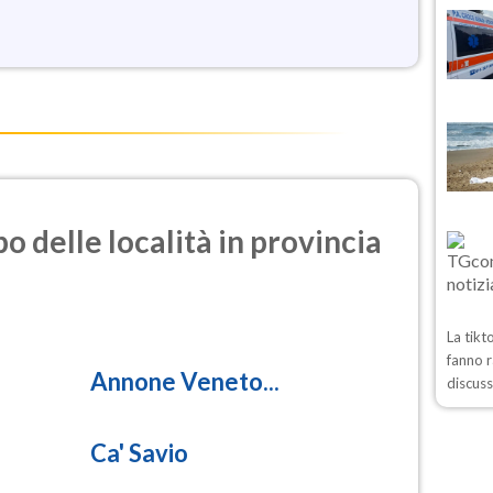
o delle località in provincia
La tikt
fanno r
Annone Veneto...
discuss
Ca' Savio