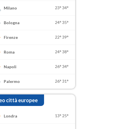
23°
34°
Milano
24°
35°
Bologna
22°
39°
Firenze
24°
38°
Roma
26°
34°
Napoli
26°
31°
Palermo
o città europee
13°
25°
Londra