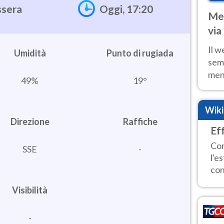
ssera
Oggi, 17:20
Met
via
cal
Il w
Umidità
sem
ment
49%
19°
fino
calo
Wik
Direzione
Raffiche
Ef
Con
SSE
-
l'e
con
Visibilità
-