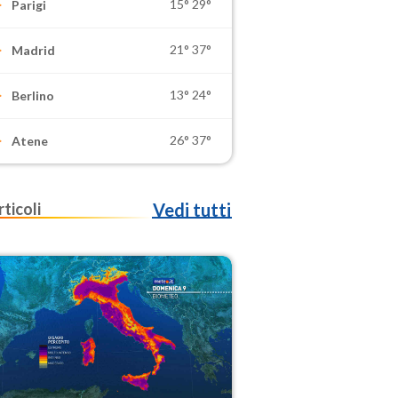
15°
29°
Parigi
21°
37°
Madrid
13°
24°
Berlino
26°
37°
Atene
rticoli
Vedi tutti