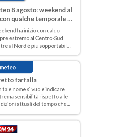
eo 8 agosto: weekend al
 con qualche temporale e
do estremo al Centro-Sud
eekend ha inizio con caldo
pre estremo al Centro-Sud
re al Nord è più sopportabile
 a domenica 9. Temporali di
re sui rilievi.
imeteo
fetto farfalla
 tale nome si vuole indicare
strema sensibilità rispetto alle
dizioni attuali del tempo che...