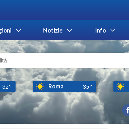
ioni
Notizie
Info
Roma
32°
35°