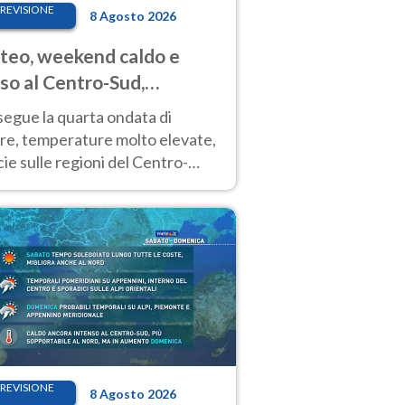
REVISIONE
8 Agosto 2026
eo, weekend caldo e
so al Centro-Sud,
porali sui rilievi
segue la quarta ondata di
ore, temperature molto elevate,
ie sulle regioni del Centro-
 Nuovi temporali di calore sulle
e montuose
REVISIONE
8 Agosto 2026