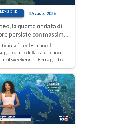
REVISIONE
8 Agosto 2026
eo, la quarta ondata di
ore persiste con massime
pre molto elevate
ultimi dati confermano il
eguimento della calura fino
eno il weekend di Ferragosto,
 tendenza a una nuova
nsificazione prossima
timana