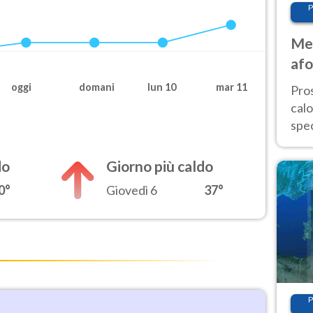
P
Met
afo
tem
oggi
domani
lun 10
mar 11
Pro
cal
spec
Sud.
are
do
Giorno più caldo
0°
Giovedì 6
37°
P