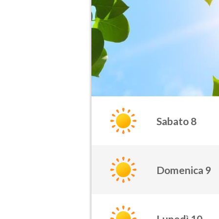
Sabato 8
Domenica 9
Lunedì 10