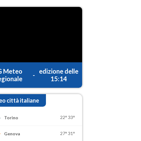
G Meteo
edizione delle
-
gionale
15:14
o città italiane
22°
33°
Torino
27°
31°
Genova