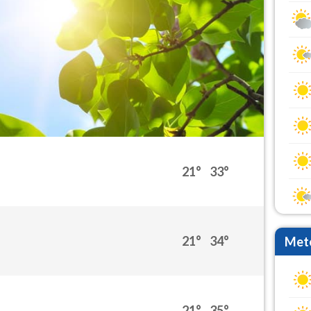
21°
33°
21°
34°
Mete
21°
35°