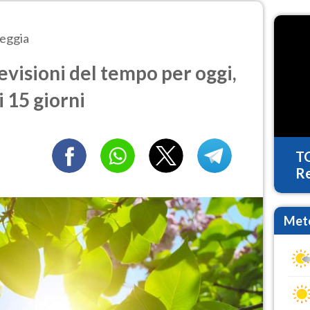
eggia
visioni del tempo per oggi,
 15 giorni
T
Re
Mete