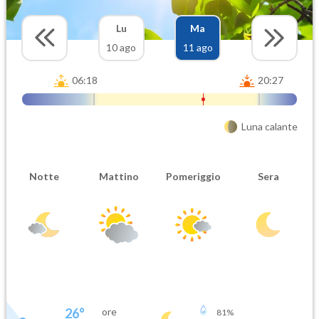
Lu
Ma
10 ago
11 ago
06:18
20:27
Luna calante
Notte
Mattino
Pomeriggio
Sera
26
°
ore
81
%