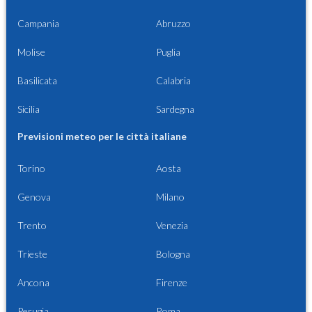
Campania
Abruzzo
Molise
Puglia
Basilicata
Calabria
Sicilia
Sardegna
Previsioni meteo per le città italiane
Torino
Aosta
Genova
Milano
Trento
Venezia
Trieste
Bologna
Ancona
Firenze
Perugia
Roma