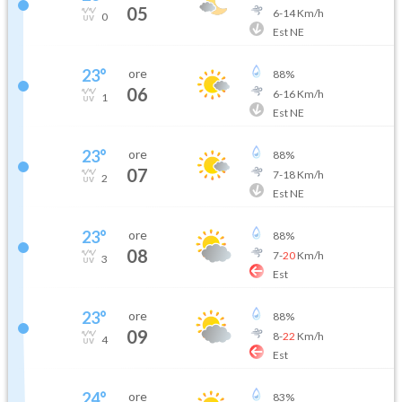
05
6
-
14
Km/h
0
Est NE
23
°
ore
88
%
06
6
-
16
Km/h
1
Est NE
23
°
ore
88
%
07
7
-
18
Km/h
2
Est NE
23
°
ore
88
%
08
7
-
20
Km/h
3
Est
23
°
ore
88
%
09
8
-
22
Km/h
4
Est
24
°
ore
83
%