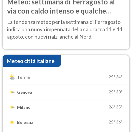
Meteo: settimana di Ferragosto al
via con caldo intenso e qualche
temporale
La tendenza meteo per la settimana di Ferragosto
indica una nuova impennata della calura tra 11 e 14
agosto, con nuovi rialzi anche al Nord.
Meteo città italiane
25°
34°
Torino
25°
30°
Genova
26°
35°
Milano
25°
36°
Bologna