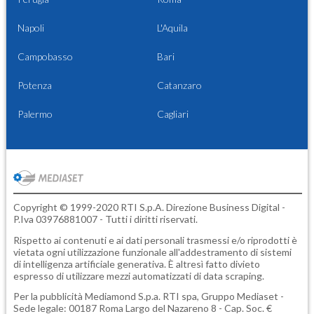
Napoli
L'Aquila
Campobasso
Bari
Potenza
Catanzaro
Palermo
Cagliari
Copyright © 1999-2020 RTI S.p.A. Direzione Business Digital -
P.Iva 03976881007 - Tutti i diritti riservati.
Rispetto ai contenuti e ai dati personali trasmessi e/o riprodotti è
vietata ogni utilizzazione funzionale all'addestramento di sistemi
di intelligenza artificiale generativa. È altresì fatto divieto
espresso di utilizzare mezzi automatizzati di data scraping.
Per la pubblicità
Mediamond S.p.a.
RTI spa, Gruppo Mediaset -
Sede legale: 00187 Roma Largo del Nazareno 8 - Cap. Soc. €