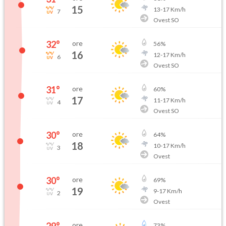
15
13
-
17
Km/h
7
Ovest SO
32
°
ore
56
%
16
12
-
17
Km/h
6
Ovest SO
31
°
ore
60
%
17
11
-
17
Km/h
4
Ovest SO
30
°
ore
64
%
18
10
-
17
Km/h
3
Ovest
30
°
ore
69
%
19
9
-
17
Km/h
2
Ovest
29
°
ore
73
%