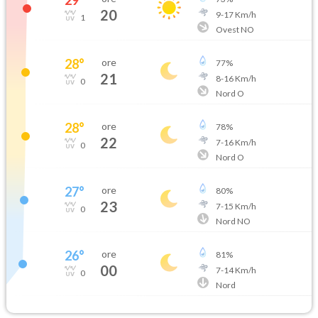
20
9
-
17
Km/h
1
Ovest NO
28
°
ore
77
%
21
8
-
16
Km/h
0
Nord O
28
°
ore
78
%
22
7
-
16
Km/h
0
Nord O
27
°
ore
80
%
23
7
-
15
Km/h
0
Nord NO
26
°
ore
81
%
00
7
-
14
Km/h
0
Nord