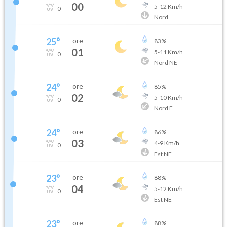
00
5
-
12
Km/h
0
Nord
25
°
ore
83
%
01
5
-
11
Km/h
0
Nord NE
24
°
ore
85
%
02
5
-
10
Km/h
0
Nord E
24
°
ore
86
%
03
4
-
9
Km/h
0
Est NE
23
°
ore
88
%
04
5
-
12
Km/h
0
Est NE
23
°
ore
88
%