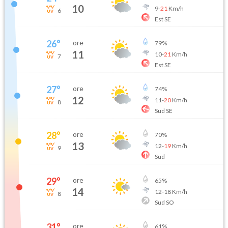
10
9
-
21
Km/h
6
Est SE
26
°
ore
79
%
11
10
-
21
Km/h
7
Est SE
27
°
ore
74
%
12
11
-
20
Km/h
8
Sud SE
28
°
ore
70
%
13
12
-
19
Km/h
9
Sud
29
°
ore
65
%
14
12
-
18
Km/h
8
Sud SO
31
°
ore
61
%