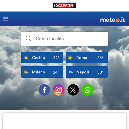
Cecina
Roma
32°
36°
Milano
Napoli
34°
33°