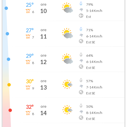
25
°
ore
79
%
10
5
-
14
Km/h
6
Est
27
°
ore
71
%
11
6
-
14
Km/h
7
Est SE
29
°
ore
64
%
12
6
-
14
Km/h
8
Est SE
30
°
ore
57
%
13
7
-
14
Km/h
9
Est SE
32
°
ore
50
%
14
8
-
14
Km/h
8
Est SE