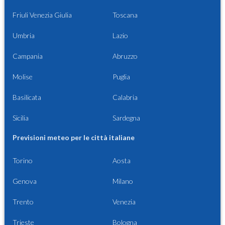
Friuli Venezia Giulia
Toscana
Umbria
Lazio
Campania
Abruzzo
Molise
Puglia
Basilicata
Calabria
Sicilia
Sardegna
Previsioni meteo per le città italiane
Torino
Aosta
Genova
Milano
Trento
Venezia
Trieste
Bologna