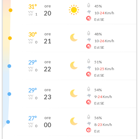
31
°
ore
45
%
20
10
-
24
Km/h
1
Est SE
30
°
ore
48
%
21
10
-
26
Km/h
0
Est SE
29
°
ore
51
%
22
10
-
25
Km/h
0
Est SE
29
°
ore
54
%
23
9
-
24
Km/h
0
Est SE
27
°
ore
56
%
00
8
-
23
Km/h
0
Est