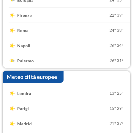
Bologna
22°
39°
Firenze
24°
38°
Roma
26°
34°
Napoli
26°
31°
Palermo
Meteo città europee
13°
25°
Londra
15°
29°
Parigi
21°
37°
Madrid