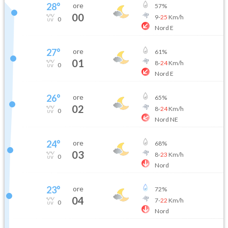
28
°
ore
57
%
00
9
-
25
Km/h
0
Nord E
27
°
ore
61
%
01
8
-
24
Km/h
0
Nord E
26
°
ore
65
%
02
8
-
24
Km/h
0
Nord NE
24
°
ore
68
%
03
8
-
23
Km/h
0
Nord
23
°
ore
72
%
04
7
-
22
Km/h
0
Nord