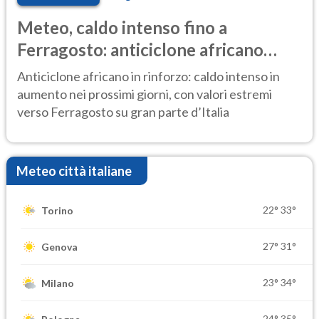
Meteo, caldo intenso fino a
Ferragosto: anticiclone africano
ancora protagonista
Anticiclone africano in rinforzo: caldo intenso in
aumento nei prossimi giorni, con valori estremi
verso Ferragosto su gran parte d’Italia
Meteo città italiane
22°
33°
Torino
27°
31°
Genova
23°
34°
Milano
24°
35°