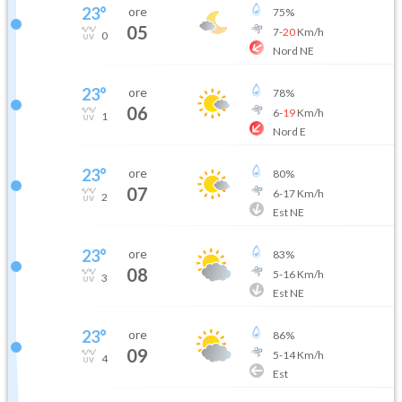
23
°
ore
75
%
05
7
-
20
Km/h
0
Nord NE
23
°
ore
78
%
06
6
-
19
Km/h
1
Nord E
23
°
ore
80
%
07
6
-
17
Km/h
2
Est NE
23
°
ore
83
%
08
5
-
16
Km/h
3
Est NE
23
°
ore
86
%
09
5
-
14
Km/h
4
Est