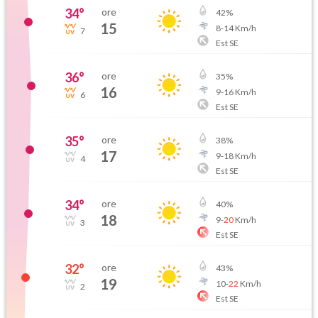
34
°
ore
42
%
15
8
-
14
Km/h
7
Est SE
36
°
ore
35
%
16
9
-
16
Km/h
6
Est SE
35
°
ore
38
%
17
9
-
18
Km/h
4
Est SE
34
°
ore
40
%
18
9
-
20
Km/h
3
Est SE
32
°
ore
43
%
19
10
-
22
Km/h
2
Est SE