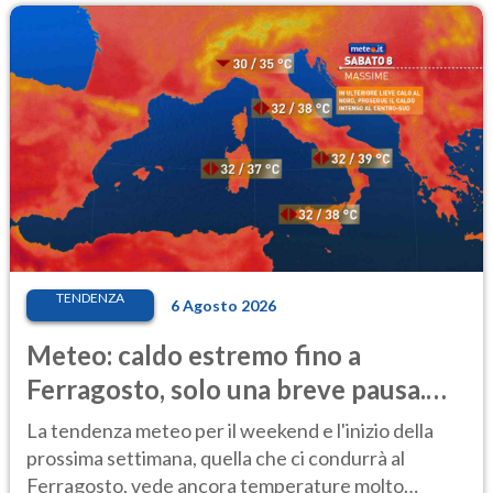
TENDENZA
6 Agosto 2026
Meteo: caldo estremo fino a
Ferragosto, solo una breve pausa.
Ecco dove
La tendenza meteo per il weekend e l'inizio della
prossima settimana, quella che ci condurrà al
Ferragosto, vede ancora temperature molto