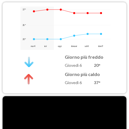
37°
28°
20°
mar 4
ieri
oggi
domani
sab 8
dom 9
Giorno più freddo
Giovedì 6
20°
Giorno più caldo
Giovedì 6
37°