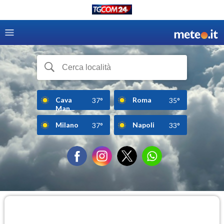
Cava
Roma
37°
35°
Man...
Milano
Napoli
37°
33°