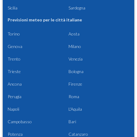
Sicilia
Sardegna
Previsioni meteo per le città italiane
Torino
Aosta
Genova
Milano
Trento
Venezia
Trieste
Bologna
Ancona
Firenze
Perugia
Roma
Napoli
L'Aquila
Campobasso
Bari
Potenza
Catanzaro