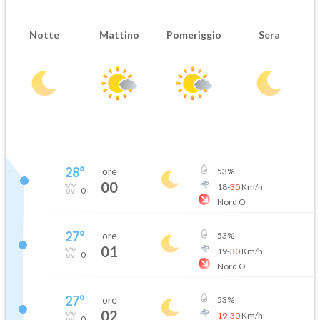
Notte
Mattino
Pomeriggio
Sera
28
°
ore
53
%
00
18
-
30
Km/h
0
Nord O
27
°
ore
53
%
01
19
-
30
Km/h
0
Nord O
27
°
ore
53
%
02
19
-
30
Km/h
0