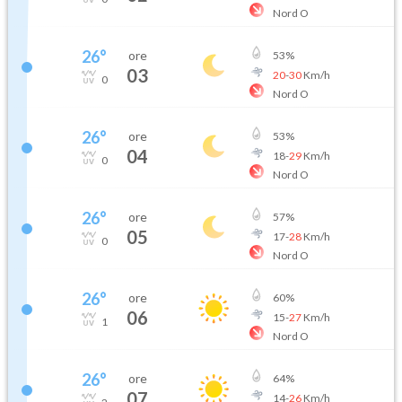
Nord O
26
°
ore
53
%
03
20
-
30
Km/h
0
Nord O
26
°
ore
53
%
04
18
-
29
Km/h
0
Nord O
26
°
ore
57
%
05
17
-
28
Km/h
0
Nord O
26
°
ore
60
%
06
15
-
27
Km/h
1
Nord O
26
°
ore
64
%
07
14
-
26
Km/h