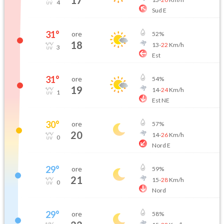
17
4
Sud E
31
°
ore
52
%
18
13
-
22
Km/h
3
Est
31
°
ore
54
%
19
14
-
24
Km/h
1
Est NE
30
°
ore
57
%
20
14
-
26
Km/h
0
Nord E
29
°
ore
59
%
21
15
-
28
Km/h
0
Nord
29
°
ore
58
%