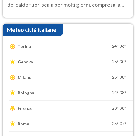
del caldo fuori scala per molti giorni, compresa la
settimana di Ferragosto
Meteo città italiane
24°
36°
Torino
25°
30°
Genova
25°
38°
Milano
24°
38°
Bologna
23°
38°
Firenze
25°
37°
Roma