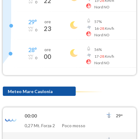
22
15
-
28
Km/h
0
Nord NO
29
°
ore
57
%
23
16
-
28
Km/h
0
Nord NO
28
°
ore
56
%
00
17
-
28
Km/h
0
Nord NO
Meteo Mare Caulonia
00:00
29°
0,27 Mt. Forza 2
Poco mosso