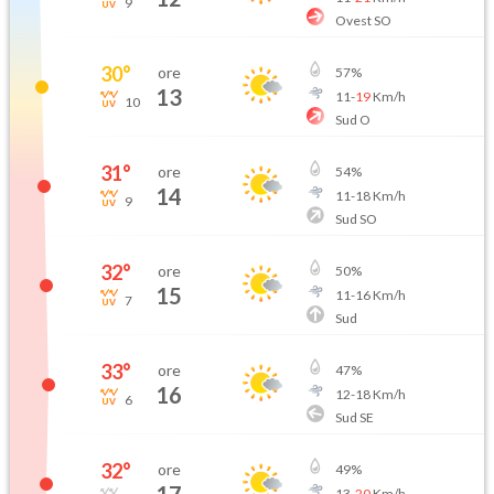
9
Ovest SO
30
°
ore
57
%
13
11
-
19
Km/h
10
Sud O
31
°
ore
54
%
14
11
-
18
Km/h
9
Sud SO
32
°
ore
50
%
15
11
-
16
Km/h
7
Sud
33
°
ore
47
%
16
12
-
18
Km/h
6
Sud SE
32
°
ore
49
%
13
-
20
Km/h