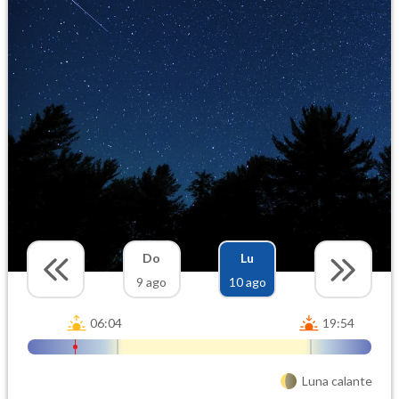
Do
Lu
9 ago
10 ago
06:04
19:54
Luna calante