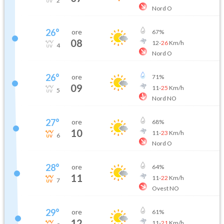
2
Nord O
26
°
ore
67
%
08
12
-
26
Km/h
4
Nord O
26
°
ore
71
%
09
11
-
25
Km/h
5
Nord NO
27
°
ore
68
%
10
11
-
23
Km/h
6
Nord O
28
°
ore
64
%
11
11
-
22
Km/h
7
Ovest NO
29
°
ore
61
%
12
11
-
21
Km/h