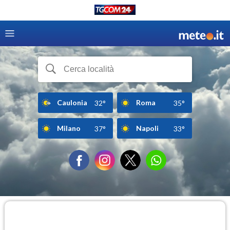
Caulonia
Roma
32°
35°
Milano
Napoli
37°
33°