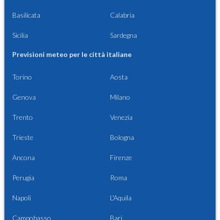
Basilicata
Calabria
Sicilia
Sardegna
Previsioni meteo per le città italiane
Torino
Aosta
Genova
Milano
Trento
Venezia
Trieste
Bologna
Ancona
Firenze
Perugia
Roma
Napoli
L'Aquila
Campobasso
Bari