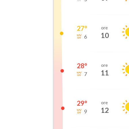
27
°
ore
10
6
28
°
ore
11
7
29
°
ore
12
9