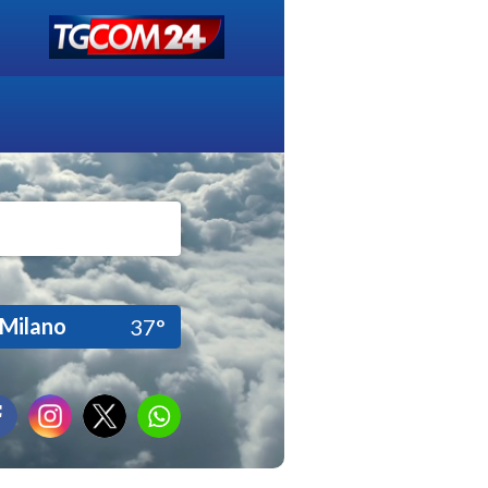
Milano
37°