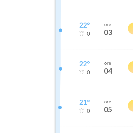
22
°
ore
03
0
22
°
ore
04
0
21
°
ore
05
0