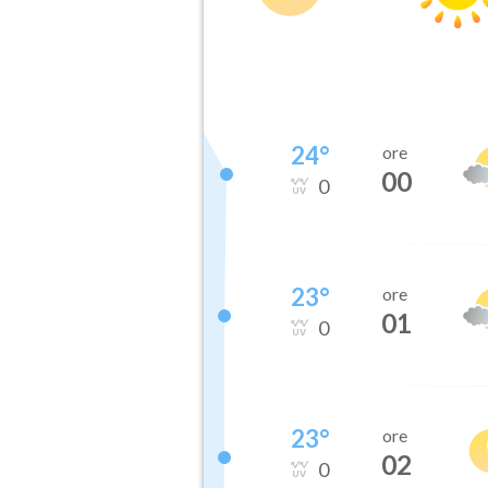
24
°
ore
00
0
23
°
ore
01
0
23
°
ore
02
0