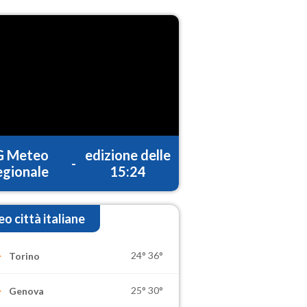
G Meteo
edizione delle
-
gionale
15:24
o città italiane
24°
36°
Torino
25°
30°
Genova