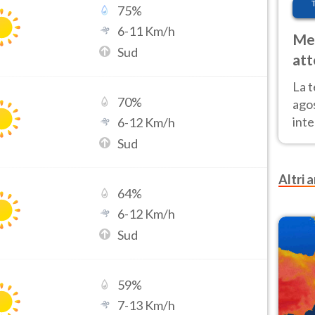
75
%
6
-
11
Km/h
Met
Sud
att
Nor
La 
70
%
ago
inte
6
-
12
Km/h
parz
Sud
e il
Altri a
64
%
6
-
12
Km/h
Sud
59
%
7
-
13
Km/h