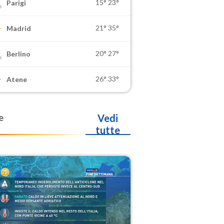
15°
23°
Parigi
21°
35°
Madrid
20°
27°
Berlino
26°
33°
Atene
e
Vedi
tutte