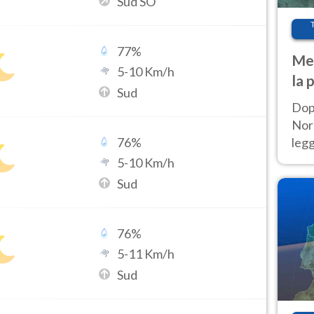
Sud SO
77
%
Met
5
-
10
Km/h
la 
Sud
Dop
Nord
leg
76
%
nuov
5
-
10
Km/h
afr
Sud
76
%
5
-
11
Km/h
Sud