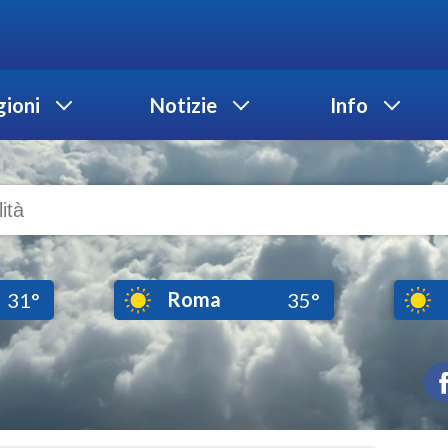
ioni
Notizie
Info
Roma
31°
35°