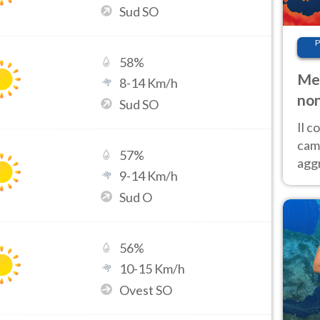
Sud SO
P
58
%
Met
8
-
14
Km/h
non
Sud SO
Il 
cam
57
%
aggr
9
-
14
Km/h
risc
Sud O
cal
Fer
56
%
10
-
15
Km/h
Ovest SO