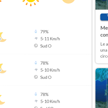
Met
79
%
con
5
-
11
Km/h
Le a
Sud O
una 
cir
del 
78
%
gior
5
-
10
Km/h
Fer
Sud O
78
%
5
-
10
Km/h