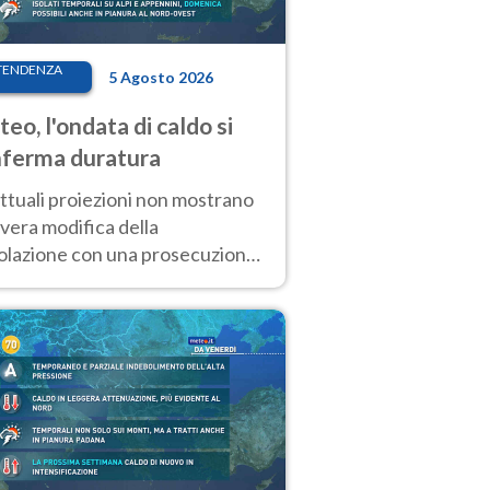
TENDENZA
5 Agosto 2026
eo, l'ondata di caldo si
ferma duratura
ttuali proiezioni non mostrano
vera modifica della
colazione con una prosecuzione
caldo fuori scala per molti
ni, compresa la settimana di
ragosto