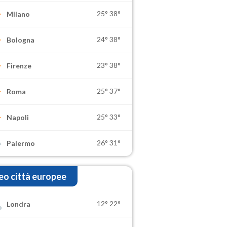
25°
38°
Milano
24°
38°
Bologna
23°
38°
Firenze
25°
37°
Roma
25°
33°
Napoli
26°
31°
Palermo
o città europee
12°
22°
Londra