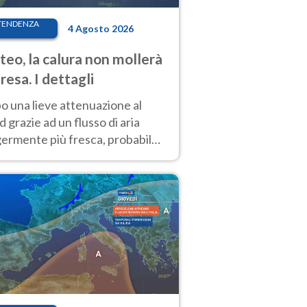
TENDENZA
4 Agosto 2026
eo, la calura non mollerà
presa. I dettagli
o una lieve attenuazione al
 grazie ad un flusso di aria
germente più fresca, probabile
o rinforzo dell’anticiclone
icano entro Ferragosto