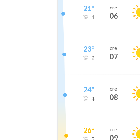
21
°
ore
06
1
23
°
ore
07
2
24
°
ore
08
4
26
°
ore
09
5