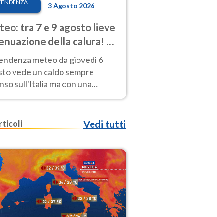
TENDENZA
3 Agosto 2026
eo: tra 7 e 9 agosto lieve
enuazione della calura! Al
d rischio temporali
tendenza meteo da giovedì 6
sto vede un caldo sempre
nso sull'Italia ma con una
iale e lieve attenuazione tra il 7
 9 agosto.
rticoli
Vedi tutti