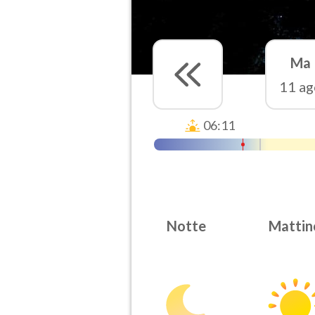
Ma
11 ag
06:11
Notte
Mattin