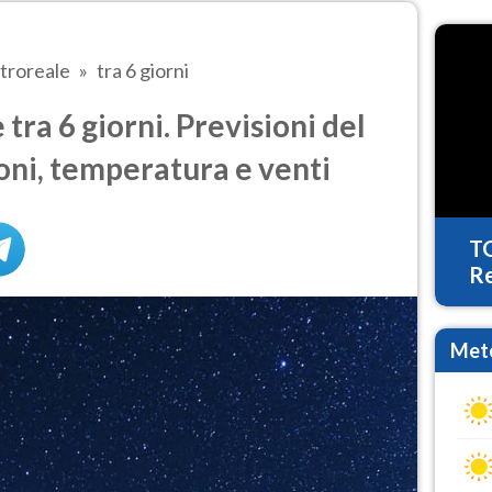
troreale
tra 6 giorni
ra 6 giorni. Previsioni del
oni, temperatura e venti
T
Re
Mete