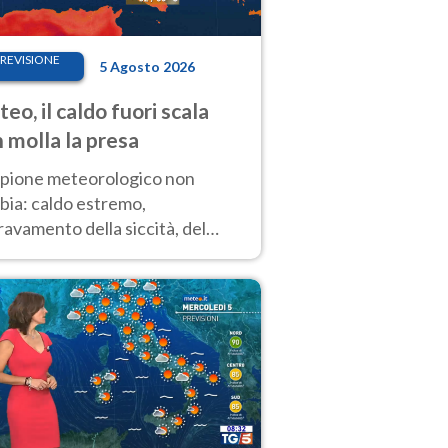
REVISIONE
5 Agosto 2026
eo, il caldo fuori scala
 molla la presa
copione meteorologico non
bia: caldo estremo,
avamento della siccità, del
hio incendi e temporali di
ore. Nessun cambiamento fino
ragosto