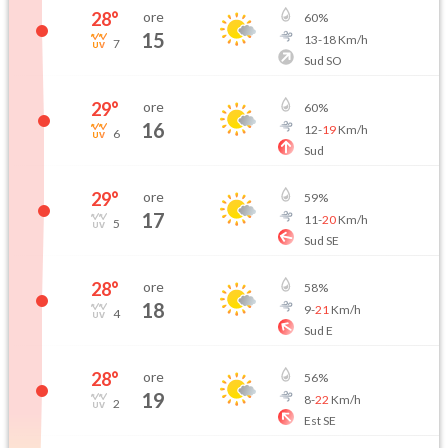
28
°
ore
60
%
15
13
-
18
Km/h
7
Sud SO
29
°
ore
60
%
16
12
-
19
Km/h
6
Sud
29
°
ore
59
%
17
11
-
20
Km/h
5
Sud SE
28
°
ore
58
%
18
9
-
21
Km/h
4
Sud E
28
°
ore
56
%
19
8
-
22
Km/h
2
Est SE