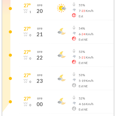
27
°
ore
55
%
20
7
-
23
Km/h
1
Est
27
°
ore
54
%
21
6
-
24
Km/h
0
Est NE
27
°
ore
53
%
22
5
-
21
Km/h
0
Est NE
27
°
ore
53
%
23
5
-
19
Km/h
0
Est NE
27
°
ore
52
%
00
4
-
16
Km/h
0
Est NE