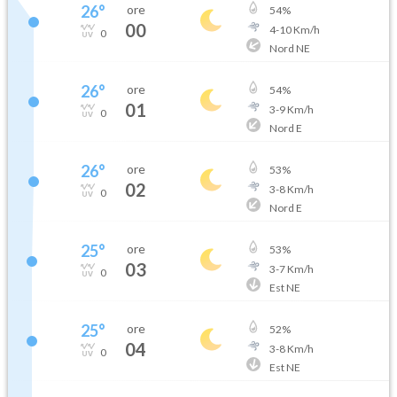
26
°
ore
54
%
00
4
-
10
Km/h
0
Nord NE
26
°
ore
54
%
01
3
-
9
Km/h
0
Nord E
26
°
ore
53
%
02
3
-
8
Km/h
0
Nord E
25
°
ore
53
%
03
3
-
7
Km/h
0
Est NE
25
°
ore
52
%
04
3
-
8
Km/h
0
Est NE