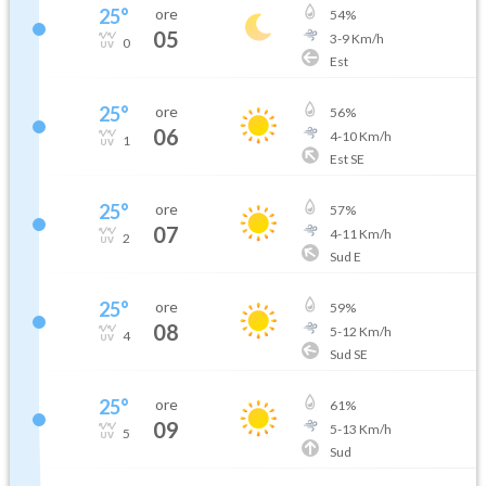
25
°
ore
54
%
05
3
-
9
Km/h
0
Est
25
°
ore
56
%
06
4
-
10
Km/h
1
Est SE
25
°
ore
57
%
07
4
-
11
Km/h
2
Sud E
25
°
ore
59
%
08
5
-
12
Km/h
4
Sud SE
25
°
ore
61
%
09
5
-
13
Km/h
5
Sud