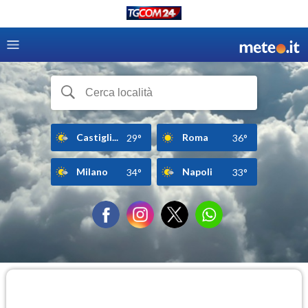
Castigli...
Roma
29°
36°
Milano
Napoli
34°
33°