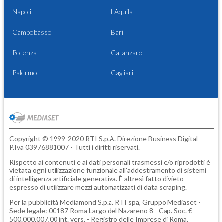
Napoli
L'Aquila
Campobasso
Bari
Potenza
Catanzaro
Palermo
Cagliari
Copyright © 1999-2020 RTI S.p.A. Direzione Business Digital -
P.Iva 03976881007 - Tutti i diritti riservati.
Rispetto ai contenuti e ai dati personali trasmessi e/o riprodotti è
vietata ogni utilizzazione funzionale all'addestramento di sistemi
di intelligenza artificiale generativa. È altresì fatto divieto
espresso di utilizzare mezzi automatizzati di data scraping.
Per la pubblicità
Mediamond S.p.a.
RTI spa, Gruppo Mediaset -
Sede legale: 00187 Roma Largo del Nazareno 8 - Cap. Soc. €
500.000.007,00 int. vers. - Registro delle Imprese di Roma,