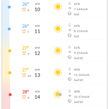
26
°
ore
61
%
10
7
-
14
Km/h
6
Sud
26
°
ore
61
%
11
8
-
15
Km/h
7
Sud
27
°
ore
61
%
12
9
-
15
Km/h
9
Sud SO
27
°
ore
60
%
13
11
-
16
Km/h
10
Sud SO
28
°
ore
60
%
14
12
-
17
Km/h
9
Sud SO