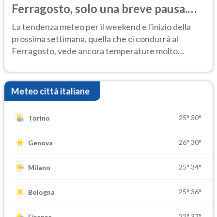
Ferragosto, solo una breve pausa.
Ecco dove
La tendenza meteo per il weekend e l'inizio della
prossima settimana, quella che ci condurrà al
Ferragosto, vede ancora temperature molto
elevate
Meteo città italiane
25°
30°
Torino
26°
30°
Genova
25°
34°
Milano
25°
36°
Bologna
22°
37°
Firenze