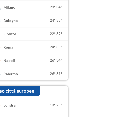
23°
34°
Milano
24°
35°
Bologna
22°
39°
Firenze
24°
38°
Roma
26°
34°
Napoli
26°
31°
Palermo
o città europee
13°
25°
Londra