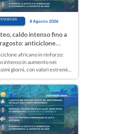
TENDENZA
8 Agosto 2026
eo, caldo intenso fino a
ragosto: anticiclone
icano ancora
ciclone africano in rinforzo:
tagonista
o intenso in aumento nei
simi giorni, con valori estremi
so Ferragosto su gran parte
alia