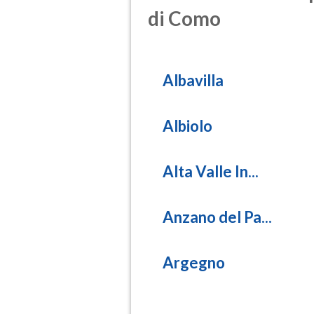
SO2
di Como
(Anidride s
PM10
(Materia pa
Albavilla
PM25
(Materia pa
Albiolo
Alta Valle In...
Anzano del Pa...
Argegno