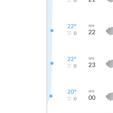
0
22
°
ore
22
0
22
°
ore
23
0
20
°
ore
00
0