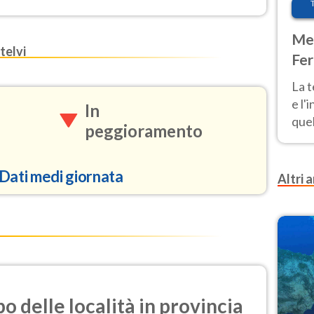
Met
telvi
Fer
pau
La 
e l'
In
quel
peggioramento
Fer
tem
Dati medi giornata
Altri a
97.3
2.9
i azoto)
o delle località in provincia