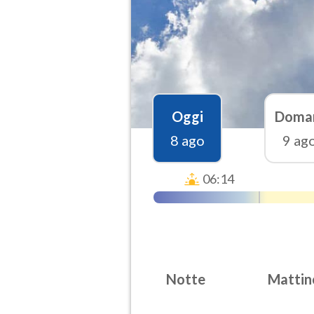
Oggi
Doma
8 ago
9 ag
06:14
Notte
Mattin