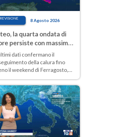
REVISIONE
8 Agosto 2026
eo, la quarta ondata di
ore persiste con massime
pre molto elevate
ultimi dati confermano il
eguimento della calura fino
eno il weekend di Ferragosto,
 tendenza a una nuova
nsificazione prossima
timana