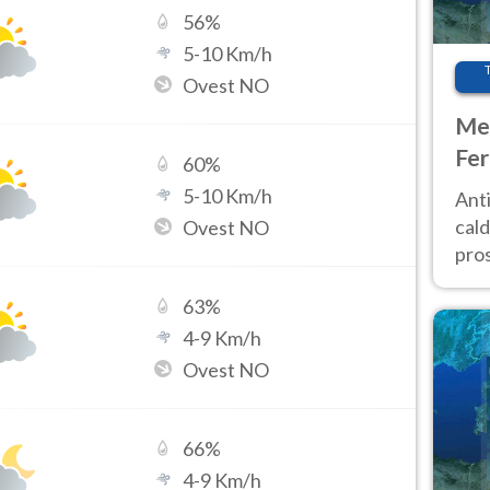
56
%
5
-
10
Km/h
Ovest NO
Met
Fer
60
%
afr
5
-
10
Km/h
Anti
pro
cald
Ovest NO
pros
ver
63
%
d’It
4
-
9
Km/h
Ovest NO
66
%
4
-
9
Km/h