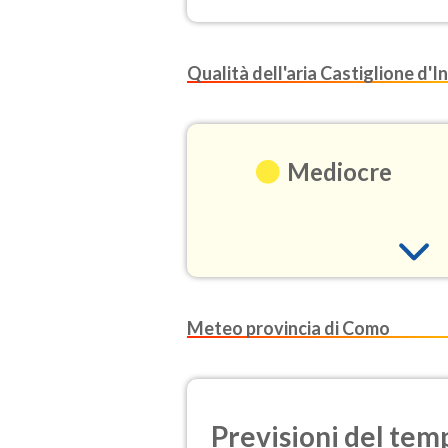
Qualità dell'aria Castiglione d'In
Mediocre
O3
Meteo provincia di Como
(Ozono)
NO2
(Diossido d
Previsioni del temp