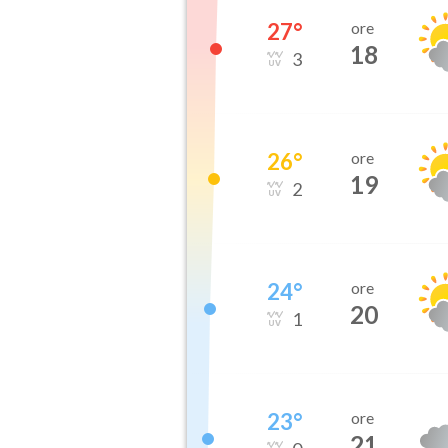
27
°
ore
18
3
26
°
ore
19
2
24
°
ore
20
1
23
°
ore
21