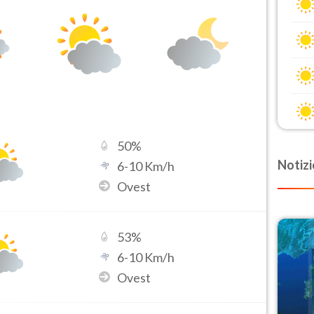
50
%
Notizi
6
-
10
Km/h
Ovest
53
%
6
-
10
Km/h
Ovest