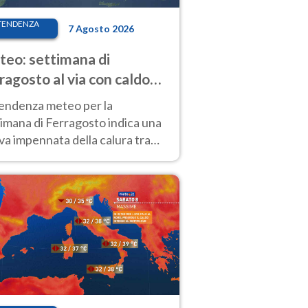
TENDENZA
7 Agosto 2026
eo: settimana di
ragosto al via con caldo
enso e qualche temporale
tendenza meteo per la
imana di Ferragosto indica una
a impennata della calura tra
 14 agosto, con nuovi rialzi
he al Nord.