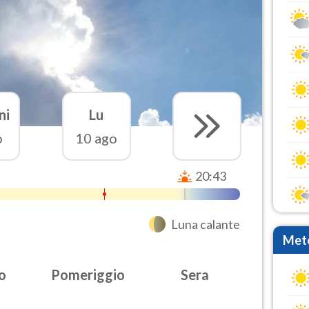
ni
Lu
o
10 ago
20:43
Luna calante
Mete
o
Pomeriggio
Sera