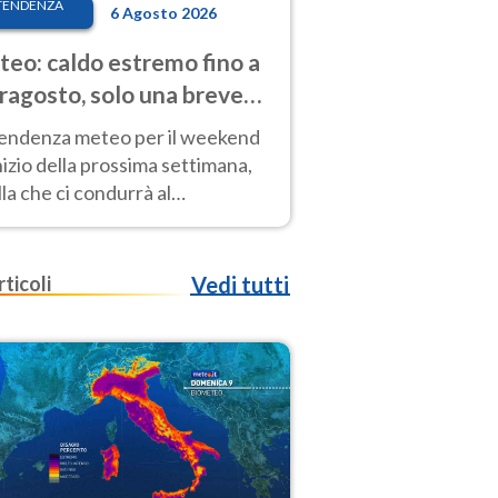
TENDENZA
6 Agosto 2026
eo: caldo estremo fino a
ragosto, solo una breve
sa. Ecco dove
tendenza meteo per il weekend
inizio della prossima settimana,
la che ci condurrà al
ragosto, vede ancora
perature molto elevate
rticoli
Vedi tutti