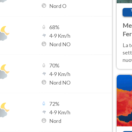
Nord O
Met
68
%
Fer
4
-
9
Km/h
int
Nord NO
La 
sett
nuov
70
%
11 e
4
-
9
Km/h
anc
Nord NO
72
%
4
-
9
Km/h
Nord