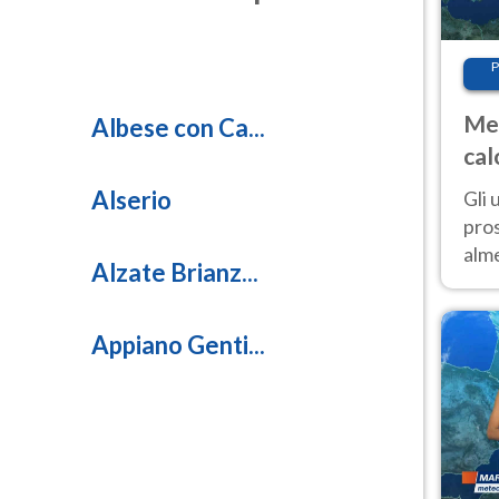
0.4
olforosa)
P
12.8
rticolata)
Met
Albese con Ca...
cal
9.5
rticolata)
sem
Alserio
Gli 
pros
alm
Alzate Brianz...
con
inte
set
Appiano Genti...