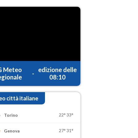
G Meteo
edizione delle
-
gionale
08:10
o città italiane
22°
33°
Torino
27°
31°
Genova