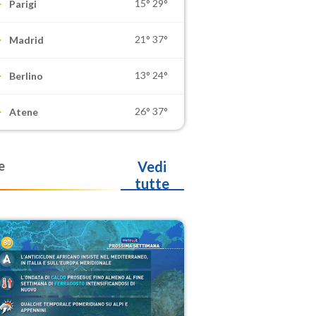
15°
29°
Parigi
21°
37°
Madrid
13°
24°
Berlino
26°
37°
Atene
e
Vedi
tutte