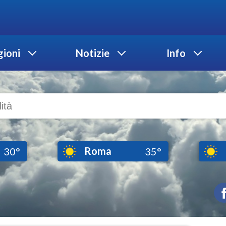
ioni
Notizie
Info
Roma
30°
35°