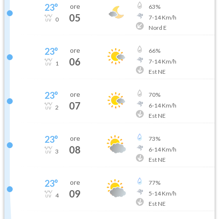
23
°
ore
63
%
05
7
-
14
Km/h
0
Nord E
23
°
ore
66
%
06
7
-
14
Km/h
1
Est NE
23
°
ore
70
%
07
6
-
14
Km/h
2
Est NE
23
°
ore
73
%
08
6
-
14
Km/h
3
Est NE
23
°
ore
77
%
09
5
-
14
Km/h
4
Est NE