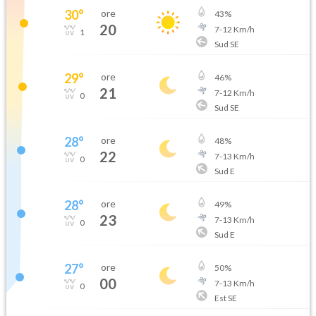
30
°
ore
43
%
20
7
-
12
Km/h
1
Sud SE
29
°
ore
46
%
21
7
-
12
Km/h
0
Sud SE
28
°
ore
48
%
22
7
-
13
Km/h
0
Sud E
28
°
ore
49
%
23
7
-
13
Km/h
0
Sud E
27
°
ore
50
%
00
7
-
13
Km/h
0
Est SE