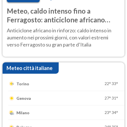
Meteo, caldo intenso fino a
Ferragosto: anticiclone africano
ancora protagonista
Anticiclone africano in rinforzo: caldo intenso in
aumento nei prossimi giorni, con valori estremi
verso Ferragosto su gran parte d’Italia
Meteo città italiane
22°
33°
Torino
27°
31°
Genova
23°
34°
Milano
24°
35°