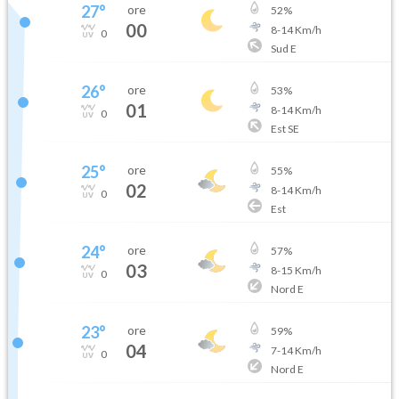
27
°
ore
52
%
00
8
-
14
Km/h
0
Sud E
26
°
ore
53
%
01
8
-
14
Km/h
0
Est SE
25
°
ore
55
%
02
8
-
14
Km/h
0
Est
24
°
ore
57
%
03
8
-
15
Km/h
0
Nord E
23
°
ore
59
%
04
7
-
14
Km/h
0
Nord E