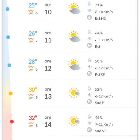
25
°
ore
71
%
10
6
-
14
Km/h
6
Est NE
26
°
ore
64
%
11
6
-
13
Km/h
7
Est
28
°
ore
58
%
12
6
-
12
Km/h
8
Est SE
30
°
ore
52
%
13
6
-
12
Km/h
9
Sud E
32
°
ore
46
%
14
7
-
11
Km/h
8
Sud SE