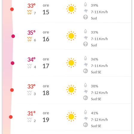
33
°
ore
39
%
15
7
-
11
Km/h
7
Sud
35
°
ore
33
%
16
7
-
11
Km/h
6
Sud
34
°
ore
36
%
17
7
-
11
Km/h
4
Sud SE
33
°
ore
38
%
18
7
-
12
Km/h
3
Sud SE
31
°
ore
41
%
19
7
-
12
Km/h
2
Sud SE