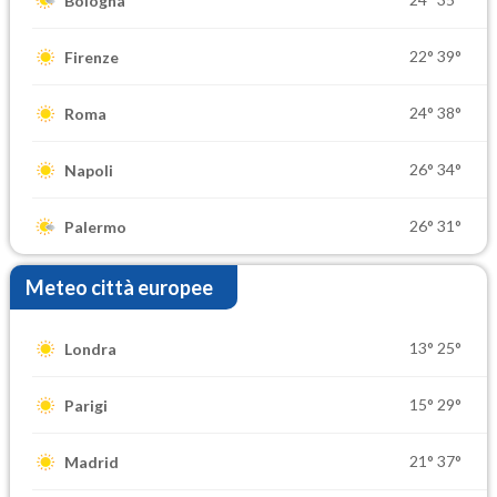
Bologna
22°
39°
Firenze
24°
38°
Roma
26°
34°
Napoli
26°
31°
Palermo
Meteo città europee
13°
25°
Londra
15°
29°
Parigi
21°
37°
Madrid