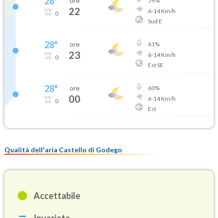
28
°
ore
59
%
22
6
-
14
Km/h
0
Sud E
28
°
ore
61
%
23
6
-
14
Km/h
0
Est SE
28
°
ore
60
%
00
6
-
14
Km/h
0
Est
Qualità dell'aria Castello di Godego
Accettabile