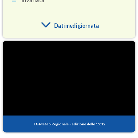
Invariata
Dati medi giornata
O3
87.9
(Ozono)
NO2
7.9
(Diossido di azoto)
SO2
0.5
(Anidride solforosa)
PM10
12.2
(Materia particolata)
TG Meteo Regionale
-
edizione delle 15:12
PM25