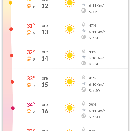
12
6
-
11
Km/h
8
Sud E
31
°
ore
47
%
13
6
-
11
Km/h
9
Sud SE
32
°
ore
44
%
14
6
-
10
Km/h
8
Sud SE
33
°
ore
41
%
15
6
-
10
Km/h
7
Sud SO
34
°
ore
38
%
16
6
-
11
Km/h
6
Sud SO
ore
42
%