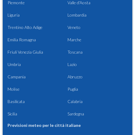
Piemonte
Valle d'Aosta
Liguria
Lombardia
Trentino Alto Adige
Veneto
Emilia Romagna
Marche
Friuli Venezia Giulia
Toscana
Umbria
Lazio
Campania
Abruzzo
Molise
Puglia
Basilicata
Calabria
Sicilia
Sardegna
Previsioni meteo per le città italiane