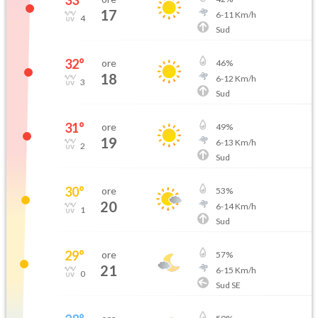
33
°
17
6
-
11
Km/h
4
Sud
32
°
ore
46
%
18
6
-
12
Km/h
3
Sud
31
°
ore
49
%
19
6
-
13
Km/h
2
Sud
30
°
ore
53
%
20
6
-
14
Km/h
1
Sud
29
°
ore
57
%
21
6
-
15
Km/h
0
Sud SE