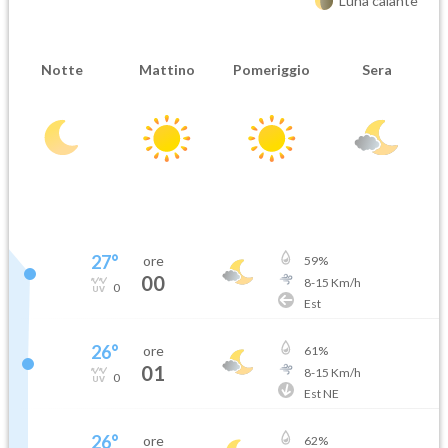
Luna calante
Notte
Mattino
Pomeriggio
Sera
27
°
ore
59
%
00
8
-
15
Km/h
0
Est
26
°
ore
61
%
01
8
-
15
Km/h
0
Est NE
26
°
ore
62
%