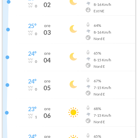
02
8
-
16
Km/h
0
Est NE
25
°
ore
64
%
03
8
-
16
Km/h
0
Nord E
24
°
ore
65
%
04
8
-
15
Km/h
0
Nord E
24
°
ore
67
%
05
7
-
15
Km/h
0
Nord E
23
°
ore
68
%
06
7
-
15
Km/h
1
Nord E
24
°
ore
65
%