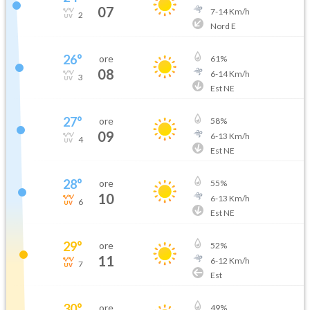
07
7
-
14
Km/h
2
Nord E
26
°
ore
61
%
08
6
-
14
Km/h
3
Est NE
27
°
ore
58
%
09
6
-
13
Km/h
4
Est NE
28
°
ore
55
%
10
6
-
13
Km/h
6
Est NE
29
°
ore
52
%
11
6
-
12
Km/h
7
Est
30
°
ore
49
%