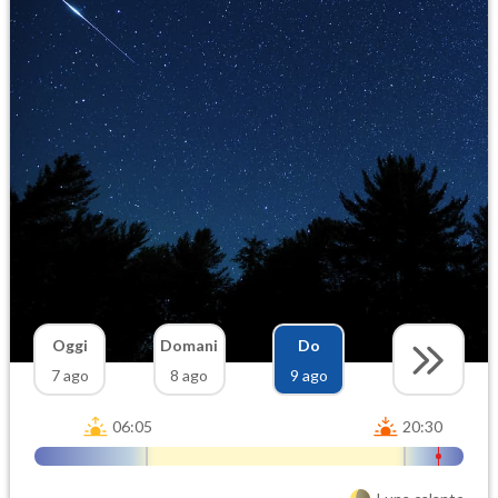
Oggi
Domani
Do
7 ago
8 ago
9 ago
06:05
20:30