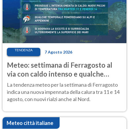
TENDENZA
7 Agosto 2026
Meteo: settimana di Ferragosto al
via con caldo intenso e qualche
temporale
La tendenza meteo per la settimana di Ferragosto
indica una nuova impennata della calura tra 11 e 14
agosto, con nuovi rialzi anche al Nord.
Meteo città italiane