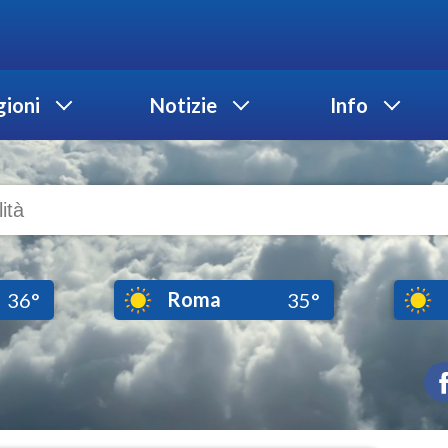
ioni
Notizie
Info
Roma
36°
35°