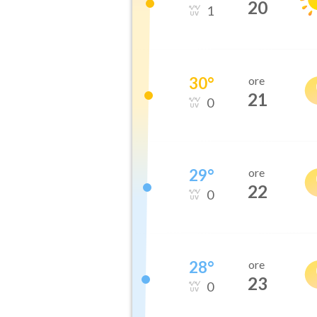
20
1
30
°
ore
21
0
29
°
ore
22
0
28
°
ore
23
0