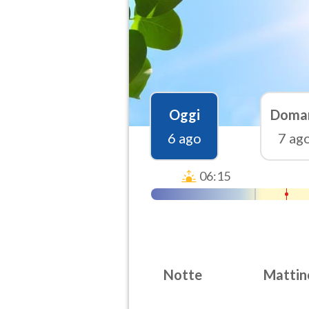
Oggi
Doma
6 ago
7 ag
06:15
Notte
Mattin