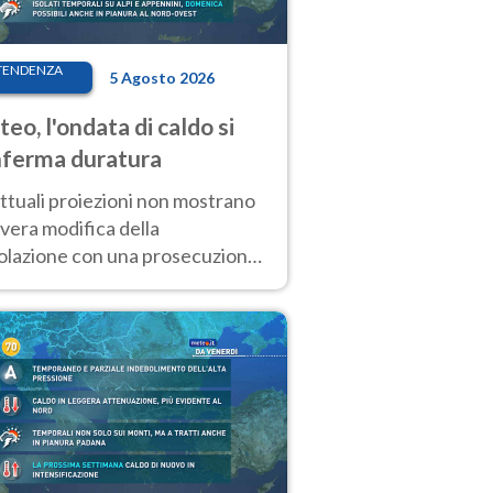
TENDENZA
5 Agosto 2026
eo, l'ondata di caldo si
ferma duratura
ttuali proiezioni non mostrano
vera modifica della
colazione con una prosecuzione
caldo fuori scala per molti
ni, compresa la settimana di
ragosto