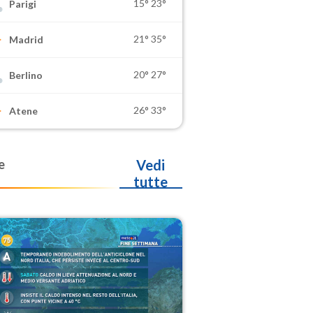
15°
23°
Parigi
21°
35°
Madrid
20°
27°
Berlino
26°
33°
Atene
e
Vedi
tutte