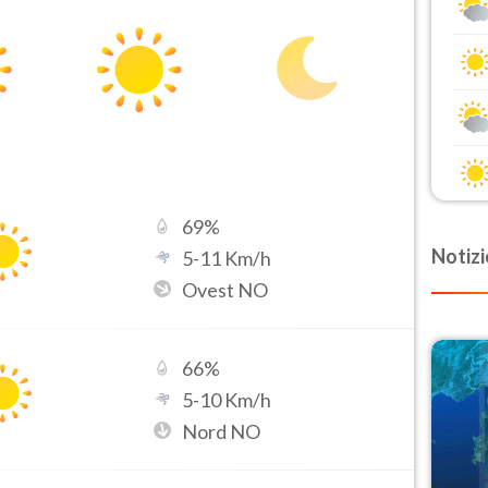
69
%
Notizi
5
-
11
Km/h
Ovest NO
66
%
5
-
10
Km/h
Nord NO