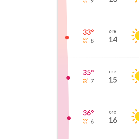
9
33
°
ore
14
8
35
°
ore
15
7
36
°
ore
16
6