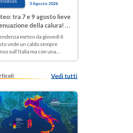
TENDENZA
3 Agosto 2026
eo: tra 7 e 9 agosto lieve
enuazione della calura! Al
d rischio temporali
tendenza meteo da giovedì 6
sto vede un caldo sempre
nso sull'Italia ma con una
iale e lieve attenuazione tra il 7
 9 agosto.
rticoli
Vedi tutti