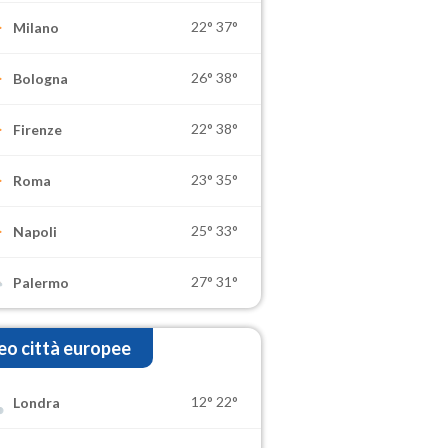
22°
37°
Milano
26°
38°
Bologna
22°
38°
Firenze
23°
35°
Roma
25°
33°
Napoli
27°
31°
Palermo
o città europee
12°
22°
Londra