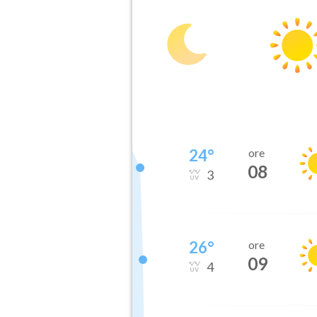
24
°
ore
08
3
26
°
ore
09
4