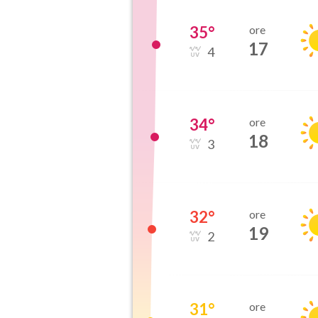
35
°
ore
17
4
34
°
ore
18
3
32
°
ore
19
2
31
°
ore