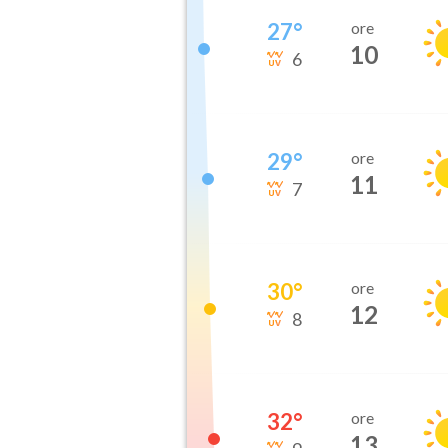
27
°
ore
10
6
29
°
ore
11
7
30
°
ore
12
8
32
°
ore
13