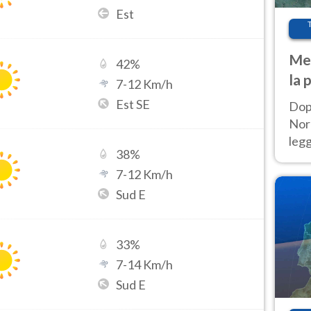
Est
Met
42
%
la 
7
-
12
Km/h
Est SE
Dop
Nord
leg
38
%
nuov
7
-
12
Km/h
afr
Sud E
33
%
7
-
14
Km/h
Sud E