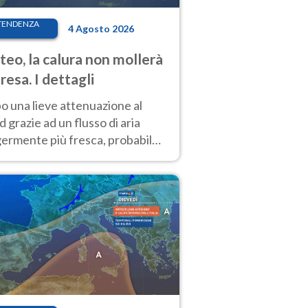
TENDENZA
4 Agosto 2026
eo, la calura non mollerà
presa. I dettagli
o una lieve attenuazione al
 grazie ad un flusso di aria
germente più fresca, probabile
o rinforzo dell’anticiclone
icano entro Ferragosto