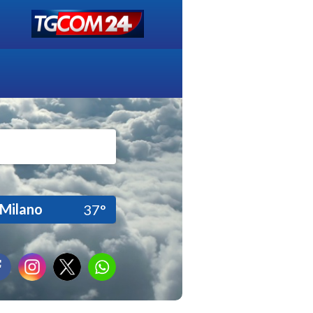
Milano
37°