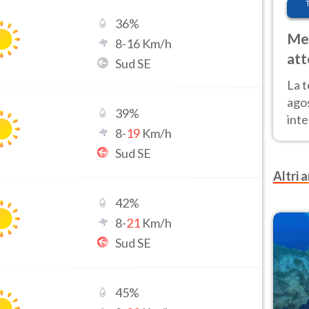
36
%
Met
8
-
16
Km/h
att
Sud SE
Nor
La 
ago
39
%
inte
8
-
19
Km/h
parz
Sud SE
e il
Altri a
42
%
8
-
21
Km/h
Sud SE
45
%