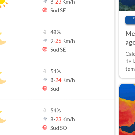
8
-
23
Km/h
Sud SE
P
48
%
Met
9
-
25
Km/h
ago
Sud SE
ai 
Cal
dell
temp
51
%
inte
8
-
24
Km/h
tre
Sud
54
%
8
-
23
Km/h
Sud SO