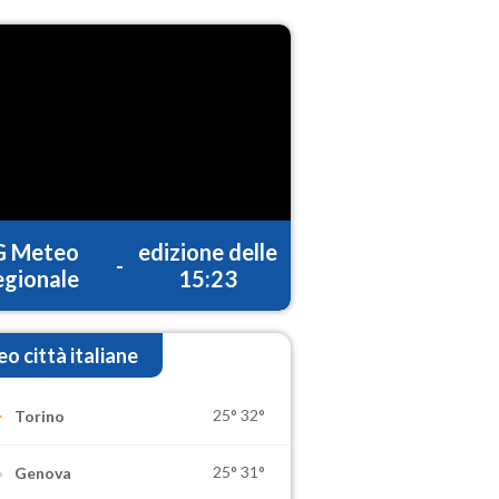
G Meteo
edizione delle
-
gionale
15:23
o città italiane
25°
32°
Torino
25°
31°
Genova