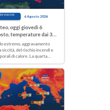
REVISIONE
6 Agosto 2026
eo, oggi giovedì 6
sto, temperature dai 33
40 gradi
do estremo, aggravamento
a siccità, del rischio incendi e
orali di calore. La quarta
nsa ondata di calore non dà
gua e durerà fino Ferragosto