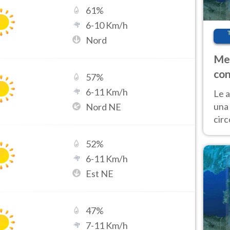
61
%
6
-
10
Km/h
Nord
Met
con
57
%
6
-
11
Km/h
Le a
una 
Nord NE
cir
del 
52
%
gior
Fer
6
-
11
Km/h
Est NE
47
%
7
-
11
Km/h