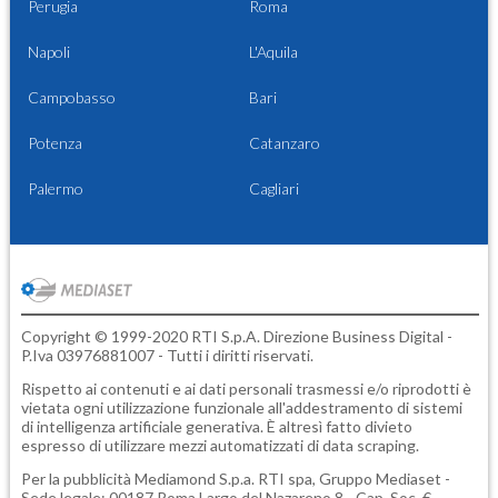
Perugia
Roma
Napoli
L'Aquila
Campobasso
Bari
Potenza
Catanzaro
Palermo
Cagliari
Copyright © 1999-2020 RTI S.p.A. Direzione Business Digital -
P.Iva 03976881007 - Tutti i diritti riservati.
Rispetto ai contenuti e ai dati personali trasmessi e/o riprodotti è
vietata ogni utilizzazione funzionale all'addestramento di sistemi
di intelligenza artificiale generativa. È altresì fatto divieto
espresso di utilizzare mezzi automatizzati di data scraping.
Per la pubblicità
Mediamond S.p.a.
RTI spa, Gruppo Mediaset -
Sede legale: 00187 Roma Largo del Nazareno 8 - Cap. Soc. €