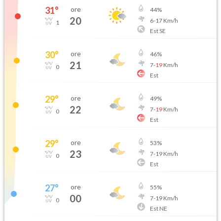
31
°
ore
44
%
20
6
-
17
Km/h
1
Est SE
30
°
ore
46
%
21
7
-
19
Km/h
0
Est
29
°
ore
49
%
22
7
-
19
Km/h
0
Est
29
°
ore
53
%
23
7
-
19
Km/h
0
Est
27
°
ore
55
%
00
7
-
19
Km/h
0
Est NE