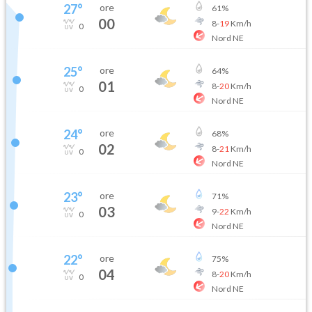
27
°
ore
61
%
00
8
-
19
Km/h
0
Nord NE
25
°
ore
64
%
01
8
-
20
Km/h
0
Nord NE
24
°
ore
68
%
02
8
-
21
Km/h
0
Nord NE
23
°
ore
71
%
03
9
-
22
Km/h
0
Nord NE
22
°
ore
75
%
04
8
-
20
Km/h
0
Nord NE