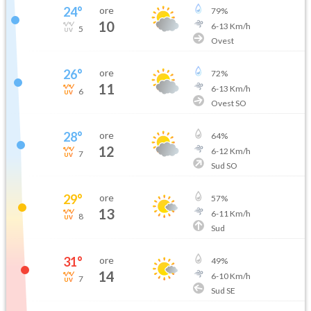
24
°
ore
79
%
10
6
-
13
Km/h
5
Ovest
26
°
ore
72
%
11
6
-
13
Km/h
6
Ovest SO
28
°
ore
64
%
12
6
-
12
Km/h
7
Sud SO
29
°
ore
57
%
13
6
-
11
Km/h
8
Sud
31
°
ore
49
%
14
6
-
10
Km/h
7
Sud SE