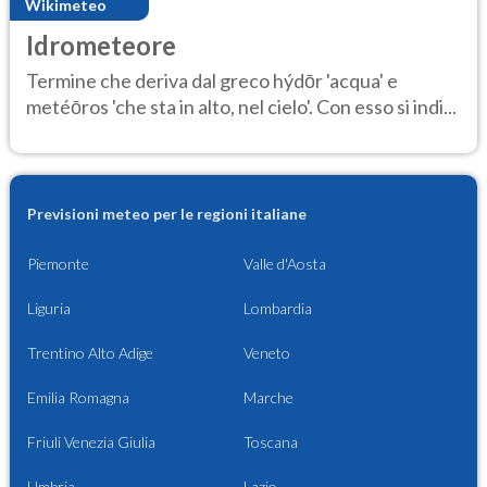
Wikimeteo
Idrometeore
Termine che deriva dal greco hýdōr 'acqua' e
metéōros 'che sta in alto, nel cielo'. Con esso si indi...
Previsioni meteo per le regioni italiane
Piemonte
Valle d'Aosta
Liguria
Lombardia
Trentino Alto Adige
Veneto
Emilia Romagna
Marche
Friuli Venezia Giulia
Toscana
Umbria
Lazio