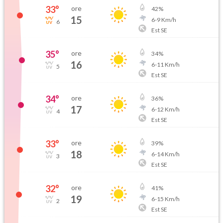
33
°
ore
42
%
15
6
-
9
Km/h
6
Est SE
35
°
ore
34
%
16
6
-
11
Km/h
5
Est SE
34
°
ore
36
%
17
6
-
12
Km/h
4
Est SE
33
°
ore
39
%
18
6
-
14
Km/h
3
Est SE
32
°
ore
41
%
19
6
-
15
Km/h
2
Est SE