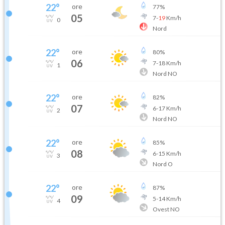
22
°
ore
77
%
05
7
-
19
Km/h
0
Nord
22
°
ore
80
%
06
7
-
18
Km/h
1
Nord NO
22
°
ore
82
%
07
6
-
17
Km/h
2
Nord NO
22
°
ore
85
%
08
6
-
15
Km/h
3
Nord O
22
°
ore
87
%
09
5
-
14
Km/h
4
Ovest NO