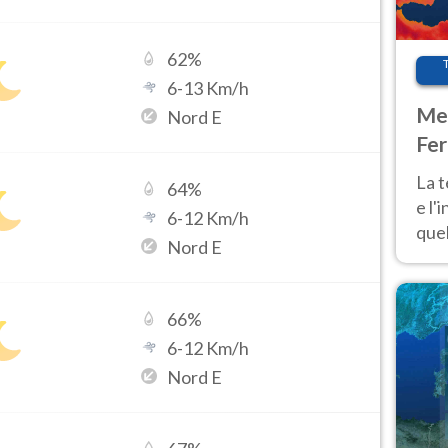
62
%
6
-
13
Km/h
Met
Nord E
Fer
pau
La 
64
%
e l'
6
-
12
Km/h
quel
Nord E
Fer
tem
66
%
6
-
12
Km/h
Nord E