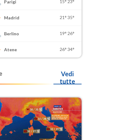
15°
23°
Parigi
21°
35°
Madrid
19°
26°
Berlino
26°
34°
Atene
e
Vedi
tutte