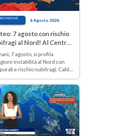
REVISIONE
6 Agosto 2026
eo: 7 agosto con rischio
ifragi al Nord! Al Centro-
 caldo estremo
ni, 7 agosto, si profila
iore instabilità al Nord con
orali e rischio nubifragi. Caldo
pre estremo al Centro-Sud. Le
isioni.