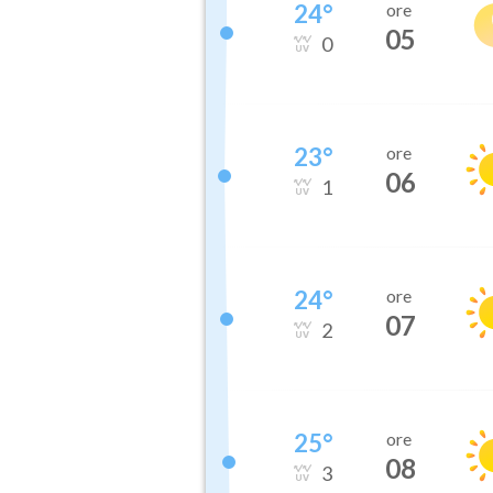
24
°
ore
05
0
23
°
ore
06
1
24
°
ore
07
2
25
°
ore
08
3