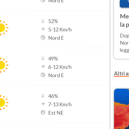
Nord E
Met
52
%
la 
5
-
12
Km/h
Dop
Nord E
Nord
leg
nuov
49
%
afr
6
-
12
Km/h
Altri a
Nord E
46
%
7
-
13
Km/h
Est NE