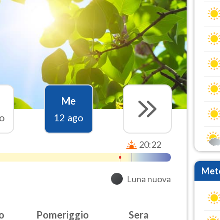
Me
o
12 ago
20:22
Mete
Luna nuova
o
Pomeriggio
Sera