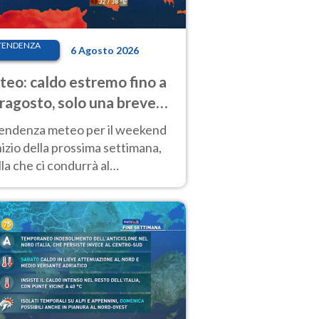
TENDENZA
6 Agosto 2026
eo: caldo estremo fino a
ragosto, solo una breve
sa. Ecco dove
tendenza meteo per il weekend
inizio della prossima settimana,
la che ci condurrà al
ragosto, vede ancora
perature molto elevate