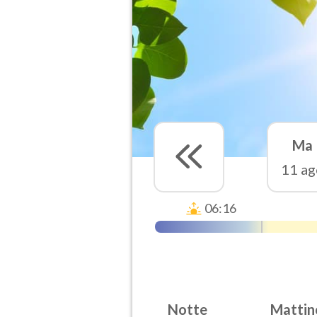
Ma
11 ag
06:16
Notte
Mattin