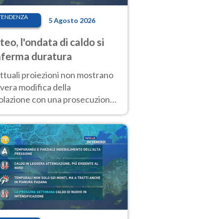
TENDENZA
5 Agosto 2026
eo, l'ondata di caldo si
ferma duratura
ttuali proiezioni non mostrano
vera modifica della
colazione con una prosecuzione
caldo fuori scala per molti
ni, compresa la settimana di
ragosto