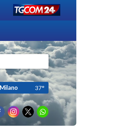
Milano
37°