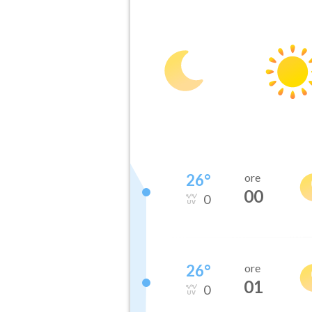
26
°
ore
00
0
26
°
ore
01
0