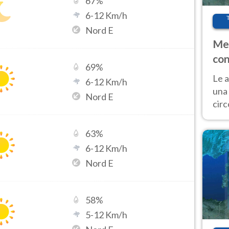
67
%
6
-
12
Km/h
Nord E
Met
con
69
%
Le a
6
-
12
Km/h
una 
Nord E
cir
del 
gior
63
%
Fer
6
-
12
Km/h
Nord E
58
%
5
-
12
Km/h