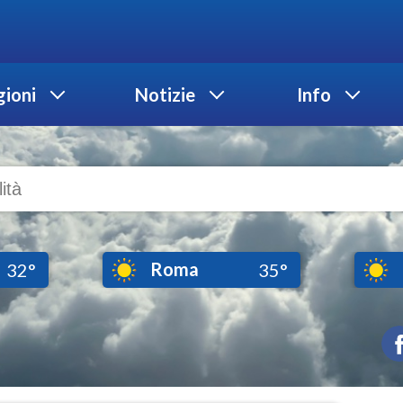
ioni
Notizie
Info
Roma
32°
35°