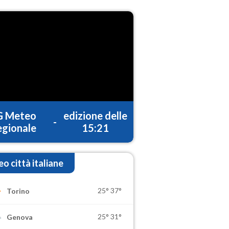
G Meteo
edizione delle
-
gionale
15:21
o città italiane
25°
37°
Torino
25°
31°
Genova