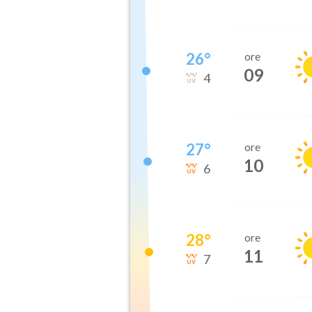
26
°
ore
09
4
27
°
ore
10
6
28
°
ore
11
7