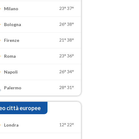
23°
37°
Milano
26°
38°
Bologna
21°
38°
Firenze
23°
36°
Roma
26°
34°
Napoli
28°
31°
Palermo
o città europee
12°
22°
Londra