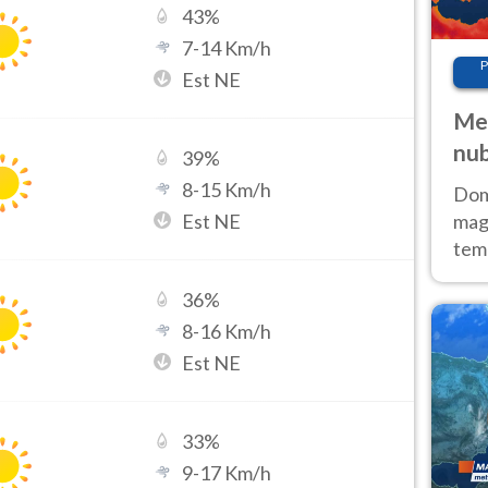
43
%
7
-
14
Km/h
P
Est NE
Met
nub
39
%
Sud
8
-
15
Km/h
Doma
Est NE
magg
temp
sem
36
%
prev
8
-
16
Km/h
Est NE
33
%
9
-
17
Km/h