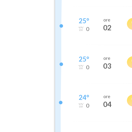
25
°
ore
02
0
25
°
ore
03
0
24
°
ore
04
0