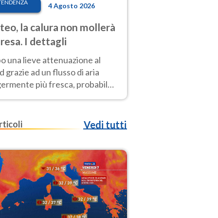
TENDENZA
4 Agosto 2026
eo, la calura non mollerà
presa. I dettagli
o una lieve attenuazione al
 grazie ad un flusso di aria
germente più fresca, probabile
o rinforzo dell’anticiclone
icano entro Ferragosto
rticoli
Vedi tutti