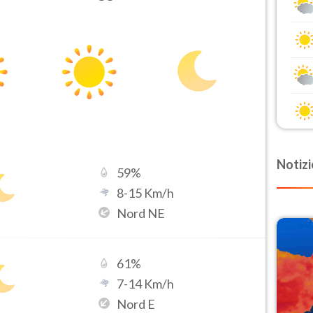
Notizi
59
%
8
-
15
Km/h
Nord NE
61
%
7
-
14
Km/h
Nord E