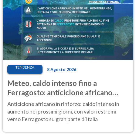
TENDENZA
8 Agosto 2026
Meteo, caldo intenso fino a
Ferragosto: anticiclone africano
ancora protagonista
Anticiclone africano in rinforzo: caldo intenso in
aumento nei prossimi giorni, con valori estremi
verso Ferragosto su gran parte d’Italia