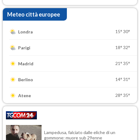
Meteo città europee
15°
30°
Londra
18°
32°
Parigi
21°
35°
Madrid
14°
31°
Berlino
28°
35°
Atene
Lampedusa, falciato dalle eliche di un
gommone: muore sub 29enne