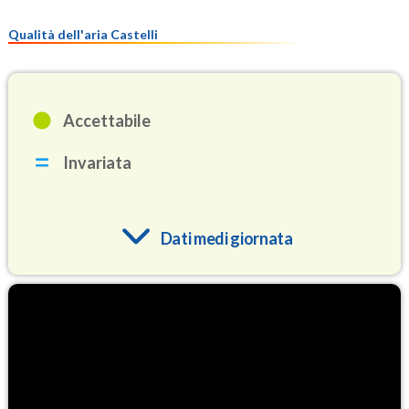
Qualità dell'aria Castelli
Accettabile
Invariata
Dati medi giornata
O3
93.3
(Ozono)
NO2
1.5
(Diossido di azoto)