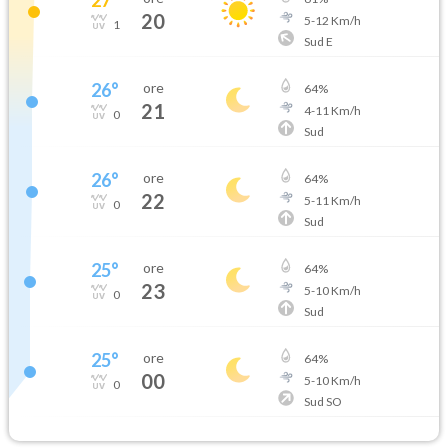
20
5
-
12
Km/h
1
Sud E
26
°
ore
64
%
21
4
-
11
Km/h
0
Sud
26
°
ore
64
%
22
5
-
11
Km/h
0
Sud
25
°
ore
64
%
23
5
-
10
Km/h
0
Sud
25
°
ore
64
%
00
5
-
10
Km/h
0
Sud SO