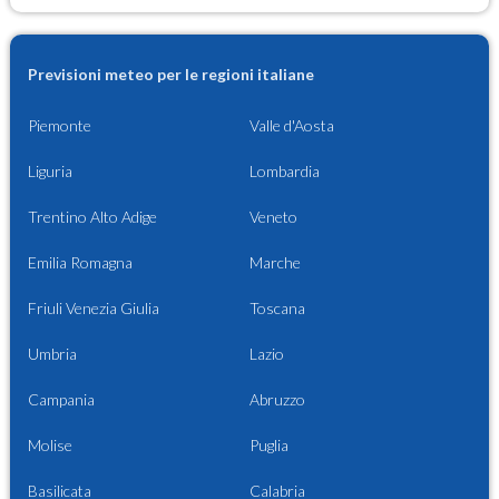
Previsioni meteo per le regioni italiane
Piemonte
Valle d'Aosta
Liguria
Lombardia
Trentino Alto Adige
Veneto
Emilia Romagna
Marche
Friuli Venezia Giulia
Toscana
Umbria
Lazio
Campania
Abruzzo
Molise
Puglia
Basilicata
Calabria