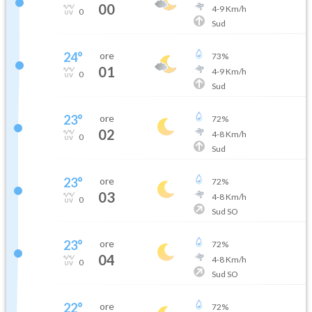
00
4
-
9
Km/h
0
Sud
24
°
ore
73
%
01
4
-
9
Km/h
0
Sud
23
°
ore
72
%
02
4
-
8
Km/h
0
Sud
23
°
ore
72
%
03
4
-
8
Km/h
0
Sud SO
23
°
ore
72
%
04
4
-
8
Km/h
0
Sud SO
22
°
ore
72
%