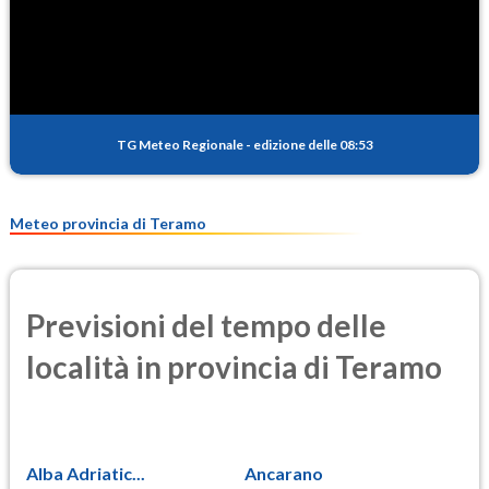
SO2
0.5
(Anidride solforosa)
PM10
13.2
(Materia particolata)
TG Meteo Regionale
-
edizione delle 08:53
PM25
7.9
(Materia particolata)
Meteo provincia di Teramo
Previsioni del tempo delle
località in provincia di Teramo
Alba Adriatic...
Ancarano