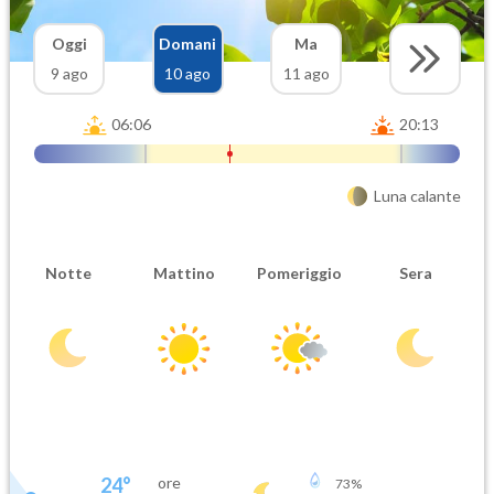
Oggi
Domani
Ma
9 ago
10 ago
11 ago
06:06
20:13
Luna calante
Notte
Mattino
Pomeriggio
Sera
24
°
ore
73
%