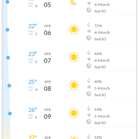
05
4
-
9
Km/h
0
Sud SO
22
°
ore
72
%
06
4
-
9
Km/h
1
Sud SO
23
°
ore
66
%
07
4
-
9
Km/h
2
Sud SO
25
°
ore
60
%
08
5
-
9
Km/h
4
Sud SO
26
°
ore
54
%
09
5
-
9
Km/h
5
Sud SO
27
°
ore
53
%