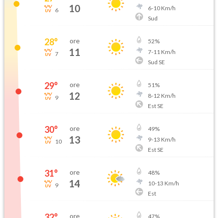
10
6
-
10
Km/h
6
Sud
28
°
ore
52
%
11
7
-
11
Km/h
7
Sud SE
29
°
ore
51
%
12
8
-
12
Km/h
9
Est SE
30
°
ore
49
%
13
9
-
13
Km/h
10
Est SE
31
°
ore
48
%
14
10
-
13
Km/h
9
Est
32
°
ore
47
%