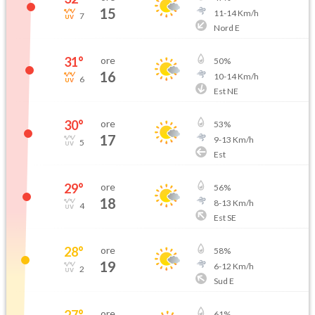
15
11
-
14
Km/h
7
Nord E
31
°
ore
50
%
16
10
-
14
Km/h
6
Est NE
30
°
ore
53
%
17
9
-
13
Km/h
5
Est
29
°
ore
56
%
18
8
-
13
Km/h
4
Est SE
28
°
ore
58
%
19
6
-
12
Km/h
2
Sud E
27
°
ore
61
%