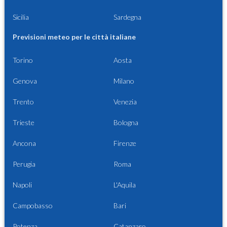
Sicilia
Sardegna
Previsioni meteo per le città italiane
Torino
Aosta
Genova
Milano
Trento
Venezia
Trieste
Bologna
Ancona
Firenze
Perugia
Roma
Napoli
L'Aquila
Campobasso
Bari
Potenza
Catanzaro