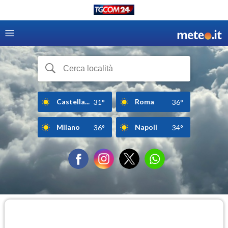
Castella...
Roma
31°
36°
Milano
Napoli
36°
34°