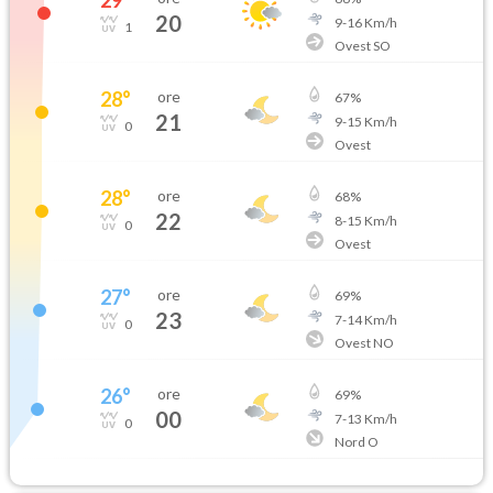
20
9
-
16
Km/h
1
Ovest SO
28
°
ore
67
%
21
9
-
15
Km/h
0
Ovest
28
°
ore
68
%
22
8
-
15
Km/h
0
Ovest
27
°
ore
69
%
23
7
-
14
Km/h
0
Ovest NO
26
°
ore
69
%
00
7
-
13
Km/h
0
Nord O