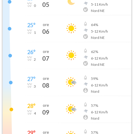
05
5
-
11
Km/h
0
Nord NE
25
°
ore
64
%
06
5
-
12
Km/h
1
Nord NE
26
°
ore
62
%
07
6
-
12
Km/h
2
Nord NE
27
°
ore
59
%
08
6
-
12
Km/h
3
Nord
28
°
ore
57
%
09
6
-
12
Km/h
4
Nord
29
°
ore
57
%