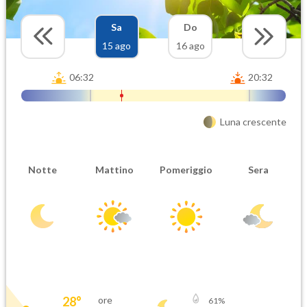
Sa
Do
15 ago
16 ago
06:32
20:32
Luna crescente
Notte
Mattino
Pomeriggio
Sera
28
°
ore
61
%