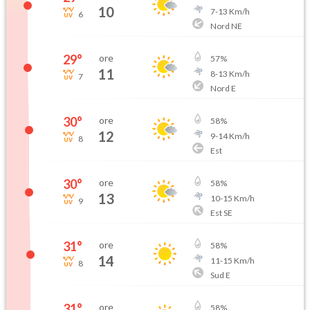
10
7
-
13
Km/h
6
Nord NE
29
°
ore
57
%
11
8
-
13
Km/h
7
Nord E
30
°
ore
58
%
12
9
-
14
Km/h
8
Est
30
°
ore
58
%
13
10
-
15
Km/h
9
Est SE
31
°
ore
58
%
14
11
-
15
Km/h
8
Sud E
31
°
ore
58
%