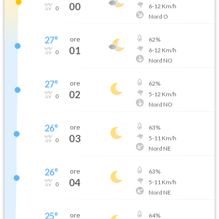
00
6
-
12
Km/h
0
Nord O
27
°
ore
62
%
01
6
-
12
Km/h
0
Nord NO
27
°
ore
62
%
02
5
-
12
Km/h
0
Nord NO
26
°
ore
63
%
03
5
-
11
Km/h
0
Nord NE
26
°
ore
63
%
04
5
-
11
Km/h
0
Nord NE
25
°
ore
64
%