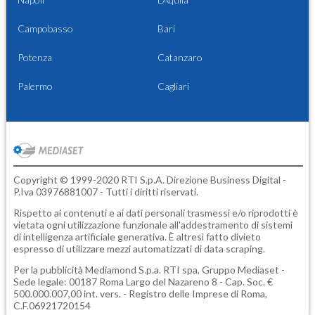
Campobasso
Bari
Potenza
Catanzaro
Palermo
Cagliari
Copyright © 1999-2020 RTI S.p.A. Direzione Business Digital -
P.Iva 03976881007 - Tutti i diritti riservati.
Rispetto ai contenuti e ai dati personali trasmessi e/o riprodotti è
vietata ogni utilizzazione funzionale all'addestramento di sistemi
di intelligenza artificiale generativa. È altresì fatto divieto
espresso di utilizzare mezzi automatizzati di data scraping.
Per la pubblicità
Mediamond S.p.a.
RTI spa, Gruppo Mediaset -
Sede legale: 00187 Roma Largo del Nazareno 8 - Cap. Soc. €
500.000.007,00 int. vers. - Registro delle Imprese di Roma,
C.F.06921720154