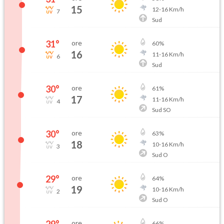
15
12
-
16
Km/h
7
Sud
31
°
ore
60
%
16
11
-
16
Km/h
6
Sud
30
°
ore
61
%
17
11
-
16
Km/h
4
Sud SO
30
°
ore
63
%
18
10
-
16
Km/h
3
Sud O
29
°
ore
64
%
19
10
-
16
Km/h
2
Sud O
29
°
ore
66
%