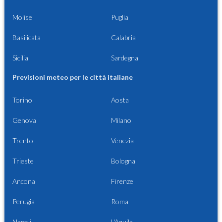
Molise
Puglia
Basilicata
Calabria
Sicilia
Sardegna
Previsioni meteo per le città italiane
Torino
Aosta
Genova
Milano
Trento
Venezia
Trieste
Bologna
Ancona
Firenze
Perugia
Roma
Napoli
L'Aquila