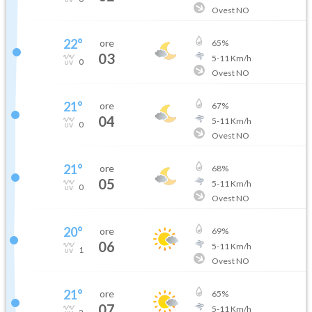
Ovest NO
22
°
ore
65
%
03
5
-
11
Km/h
0
Ovest NO
21
°
ore
67
%
04
5
-
11
Km/h
0
Ovest NO
21
°
ore
68
%
05
5
-
11
Km/h
0
Ovest NO
20
°
ore
69
%
06
5
-
11
Km/h
1
Ovest NO
21
°
ore
65
%
07
5
-
11
Km/h