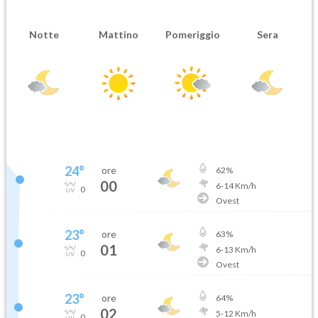
Notte
Mattino
Pomeriggio
Sera
24
°
ore
62
%
00
6
-
14
Km/h
0
Ovest
23
°
ore
63
%
01
6
-
13
Km/h
0
Ovest
23
°
ore
64
%
02
5
-
12
Km/h
0