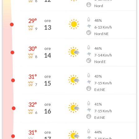
8
Nord
29
°
ore
48
%
13
6
-
13
Km/h
9
Nord NE
30
°
ore
46
%
14
7
-
14
Km/h
8
Nord E
31
°
ore
43
%
15
7
-
15
Km/h
7
Est NE
32
°
ore
41
%
16
7
-
15
Km/h
6
Est NE
31
°
ore
44
%
7
-
15
Km/h