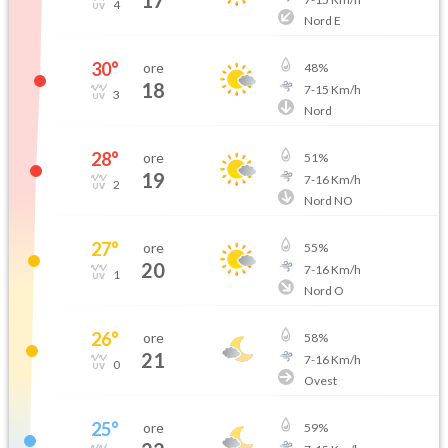
17
4
Nord E
30
°
ore
48
%
18
7
-
15
Km/h
3
Nord
28
°
ore
51
%
19
7
-
16
Km/h
2
Nord NO
27
°
ore
55
%
20
7
-
16
Km/h
1
Nord O
26
°
ore
58
%
21
7
-
16
Km/h
0
Ovest
25
°
ore
59
%