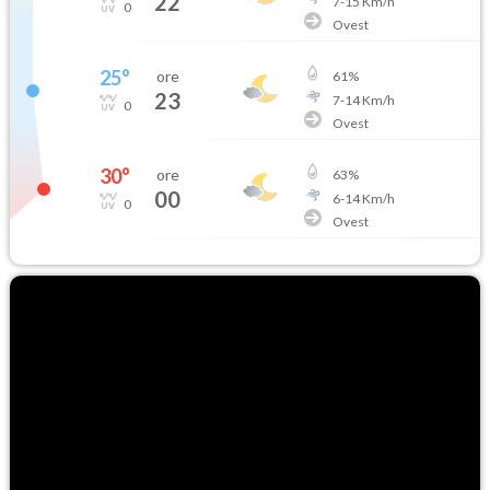
22
7
-
15
Km/h
0
Ovest
25
°
ore
61
%
23
7
-
14
Km/h
0
Ovest
30
°
ore
63
%
00
6
-
14
Km/h
0
Ovest