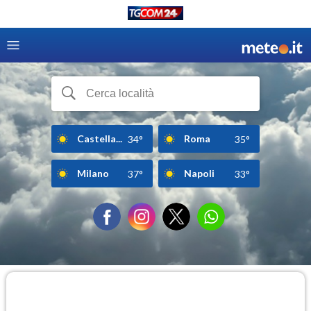
Castella...
Roma
34°
35°
Milano
Napoli
37°
33°