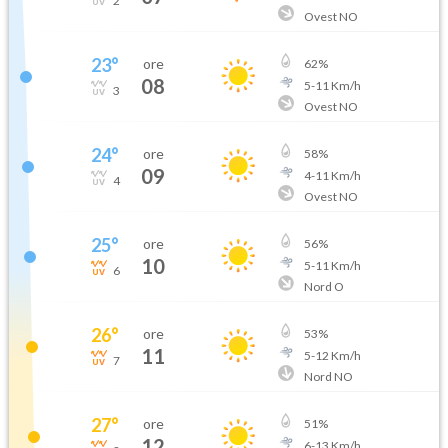
2
Ovest NO
23
°
ore
62
%
08
5
-
11
Km/h
3
Ovest NO
24
°
ore
58
%
09
4
-
11
Km/h
4
Ovest NO
25
°
ore
56
%
10
5
-
11
Km/h
6
Nord O
26
°
ore
53
%
11
5
-
12
Km/h
7
Nord NO
27
°
ore
51
%
12
6
-
13
Km/h