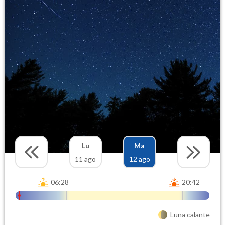
Lu
Ma
11 ago
12 ago
06:28
20:42
Luna calante