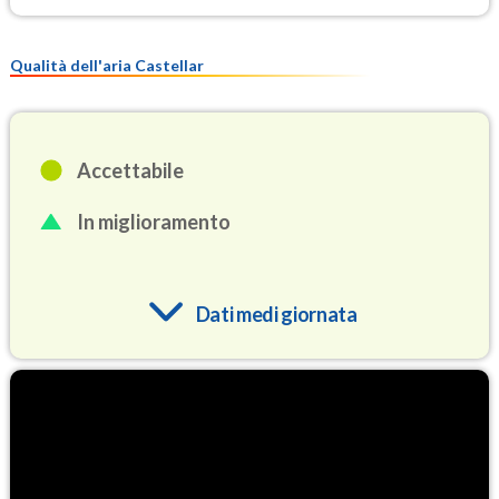
Qualità dell'aria Castellar
Accettabile
In miglioramento
Dati medi giornata
O3
72.2
(Ozono)
NO2
2.3
(Diossido di azoto)