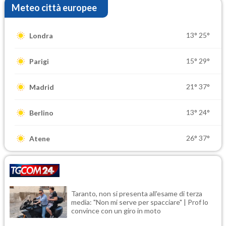
Meteo città europee
13°
25°
Londra
15°
29°
Parigi
21°
37°
Madrid
13°
24°
Berlino
26°
37°
Atene
Taranto, non si presenta all'esame di terza
media: "Non mi serve per spacciare" | Prof lo
convince con un giro in moto