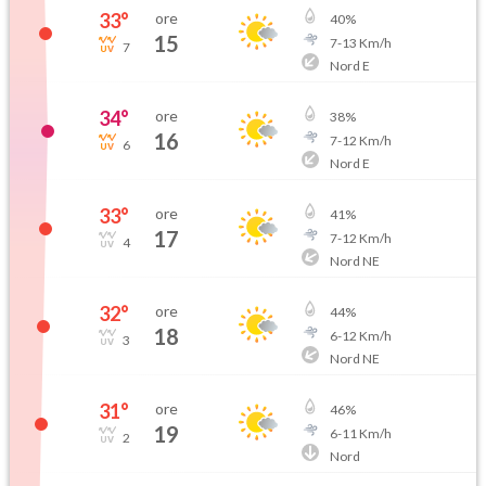
33
°
ore
40
%
15
7
-
13
Km/h
7
Nord E
34
°
ore
38
%
16
7
-
12
Km/h
6
Nord E
33
°
ore
41
%
17
7
-
12
Km/h
4
Nord NE
32
°
ore
44
%
18
6
-
12
Km/h
3
Nord NE
31
°
ore
46
%
19
6
-
11
Km/h
2
Nord