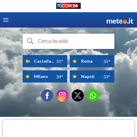
Castella...
Roma
31°
35°
Milano
Napoli
34°
33°