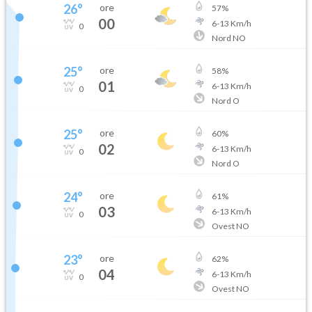
26
°
ore
57
%
00
6
-
13
Km/h
0
Nord NO
25
°
ore
58
%
01
6
-
13
Km/h
0
Nord O
25
°
ore
60
%
02
6
-
13
Km/h
0
Nord O
24
°
ore
61
%
03
6
-
13
Km/h
0
Ovest NO
23
°
ore
62
%
04
6
-
13
Km/h
0
Ovest NO