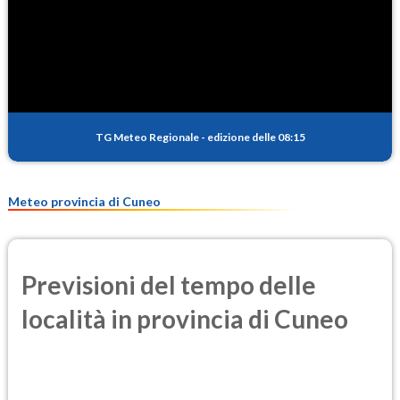
SO2
0.2
(Anidride solforosa)
PM10
9.7
(Materia particolata)
TG Meteo Regionale
-
edizione delle 08:15
PM25
6.9
(Materia particolata)
Meteo provincia di Cuneo
Previsioni del tempo delle
località in provincia di Cuneo