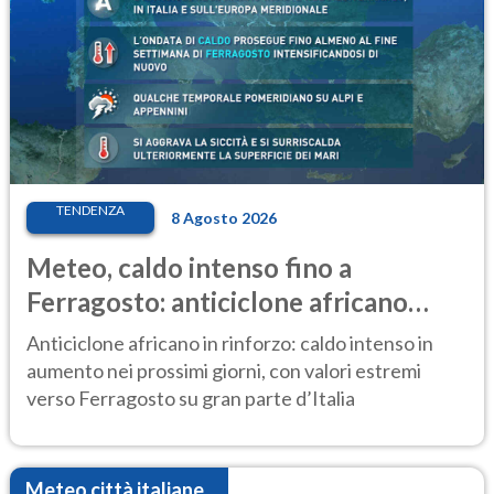
TENDENZA
8 Agosto 2026
Meteo, caldo intenso fino a
Ferragosto: anticiclone africano
ancora protagonista
Anticiclone africano in rinforzo: caldo intenso in
aumento nei prossimi giorni, con valori estremi
verso Ferragosto su gran parte d’Italia
Meteo città italiane