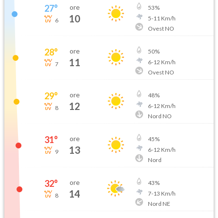
27
°
ore
53
%
10
5
-
11
Km/h
6
Ovest NO
28
°
ore
50
%
11
6
-
12
Km/h
7
Ovest NO
29
°
ore
48
%
12
6
-
12
Km/h
8
Nord NO
31
°
ore
45
%
13
6
-
12
Km/h
9
Nord
32
°
ore
43
%
14
7
-
13
Km/h
8
Nord NE