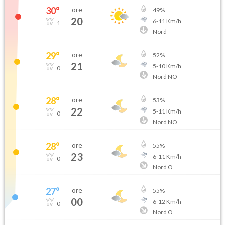
30
°
ore
49
%
20
6
-
11
Km/h
1
Nord
29
°
ore
52
%
21
5
-
10
Km/h
0
Nord NO
28
°
ore
53
%
22
5
-
11
Km/h
0
Nord NO
28
°
ore
55
%
23
6
-
11
Km/h
0
Nord O
27
°
ore
55
%
00
6
-
12
Km/h
0
Nord O