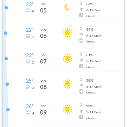
23
°
ore
63
%
05
6
-
12
Km/h
0
Ovest
22
°
ore
64
%
06
6
-
12
Km/h
1
Ovest
23
°
ore
61
%
07
5
-
12
Km/h
2
Ovest
25
°
ore
58
%
08
5
-
12
Km/h
3
Ovest
26
°
ore
55
%
09
5
-
11
Km/h
4
Ovest