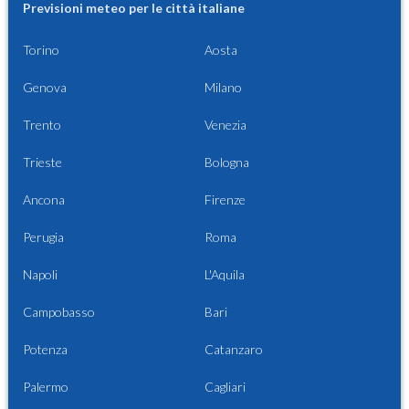
Previsioni meteo per le città italiane
Torino
Aosta
Genova
Milano
Trento
Venezia
Trieste
Bologna
Ancona
Firenze
Perugia
Roma
Napoli
L'Aquila
Campobasso
Bari
Potenza
Catanzaro
Palermo
Cagliari