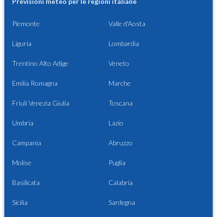
Previsioni meteo per le regioni italiane
Piemonte
Valle d'Aosta
Liguria
Lombardia
Trentino Alto Adige
Veneto
Emilia Romagna
Marche
Friuli Venezia Giulia
Toscana
Umbria
Lazio
Campania
Abruzzo
Molise
Puglia
Basilicata
Calabria
Sicilia
Sardegna