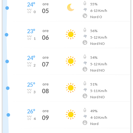
24
°
ore
55
%
05
6
-
13
Km/h
0
Nord O
23
°
ore
56
%
06
5
-
12
Km/h
1
Nord NO
24
°
ore
54
%
07
5
-
12
Km/h
2
Nord NO
25
°
ore
51
%
08
5
-
11
Km/h
3
Nord NO
26
°
ore
49
%
09
4
-
10
Km/h
4
Nord