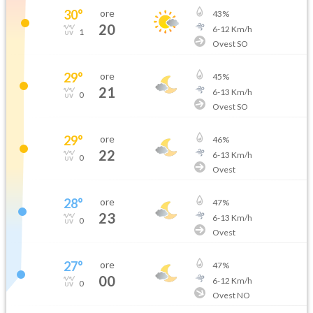
30
°
ore
43
%
20
6
-
12
Km/h
1
Ovest SO
29
°
ore
45
%
21
6
-
13
Km/h
0
Ovest SO
29
°
ore
46
%
22
6
-
13
Km/h
0
Ovest
28
°
ore
47
%
23
6
-
13
Km/h
0
Ovest
27
°
ore
47
%
00
6
-
12
Km/h
0
Ovest NO