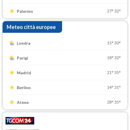
27°
32°
Palermo
Meteo città europee
15°
30°
Londra
18°
32°
Parigi
21°
35°
Madrid
14°
31°
Berlino
28°
35°
Atene