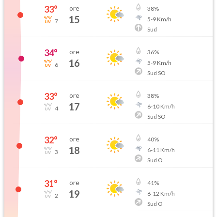
33
°
ore
38
%
15
5
-
9
Km/h
7
Sud
34
°
ore
36
%
16
5
-
9
Km/h
6
Sud SO
33
°
ore
38
%
17
6
-
10
Km/h
4
Sud SO
32
°
ore
40
%
18
6
-
11
Km/h
3
Sud O
31
°
ore
41
%
19
6
-
12
Km/h
2
Sud O