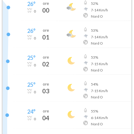
26
°
ore
52
%
00
7
-
14
Km/h
0
Nord O
26
°
ore
53
%
01
7
-
14
Km/h
0
Nord O
25
°
ore
53
%
02
7
-
15
Km/h
0
Nord O
25
°
ore
54
%
03
7
-
15
Km/h
0
Nord O
24
°
ore
55
%
04
6
-
14
Km/h
0
Nord O