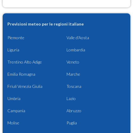
Previsioni meteo per le regioni italiane
Piemonte
Valle d'Aosta
Liguria
Lombardia
Trentino Alto Adige
Veneto
Emilia Romagna
Marche
Friuli Venezia Giulia
Toscana
Umbria
Lazio
Campania
Abruzzo
Molise
Puglia