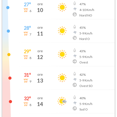
27
°
ore
47
%
10
4
-
10
Km/h
6
Nord NO
28
°
ore
45
%
11
5
-
9
Km/h
7
Nord O
29
°
ore
43
%
12
5
-
9
Km/h
8
Ovest
31
°
ore
42
%
13
5
-
9
Km/h
9
Ovest SO
32
°
ore
40
%
14
5
-
9
Km/h
8
Sud O