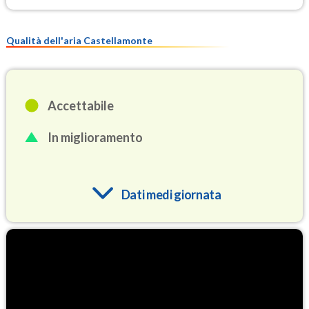
Qualità dell'aria Castellamonte
Accettabile
In miglioramento
Dati medi giornata
O3
79.7
(Ozono)
NO2
2.9
(Diossido di azoto)