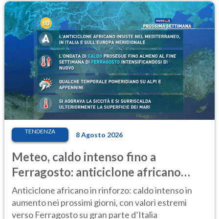
TENDENZA
8 Agosto 2026
Meteo, caldo intenso fino a
Ferragosto: anticiclone africano
ancora protagonista
Anticiclone africano in rinforzo: caldo intenso in
aumento nei prossimi giorni, con valori estremi
verso Ferragosto su gran parte d’Italia