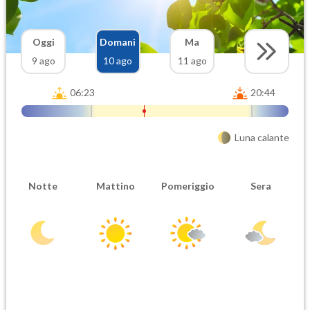
Oggi
Domani
Ma
9 ago
10 ago
11 ago
06:23
20:44
Luna calante
Notte
Mattino
Pomeriggio
Sera