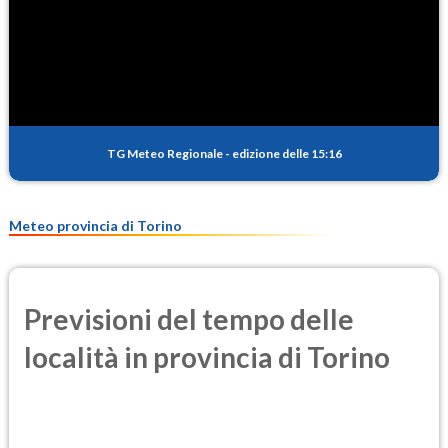
SO2
0.3
(Anidride solforosa)
PM10
10.3
(Materia particolata)
TG Meteo Regionale
-
edizione delle 15:16
PM25
7.4
(Materia particolata)
Meteo provincia di Torino
Previsioni del tempo delle
località in provincia di Torino