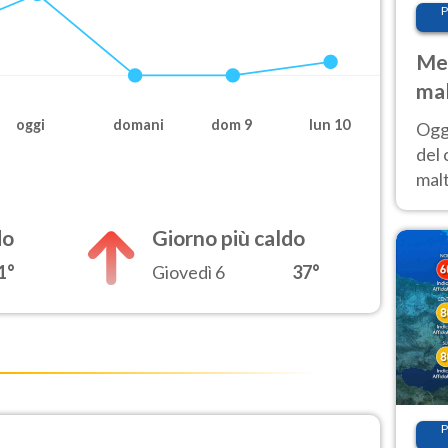
P
Met
mal
nub
oggi
domani
dom 9
lun 10
Oggi
es
del 
malt
estr
prev
do
Giorno più caldo
1°
Giovedì 6
37°
P