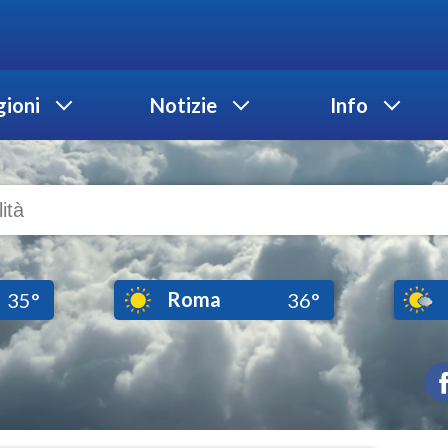
ioni
Notizie
Info
Roma
35°
36°