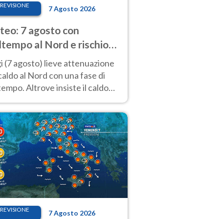
REVISIONE
7 Agosto 2026
eo: 7 agosto con
tempo al Nord e rischio
ifragi. Altrove caldo
 (7 agosto) lieve attenuazione
tremo
caldo al Nord con una fase di
empo. Altrove insiste il caldo
emo con picchi di 40°C. Le
isioni
REVISIONE
7 Agosto 2026