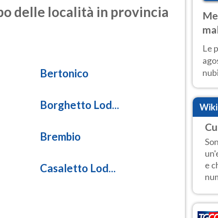
o delle località in provincia
Met
mal
fin
Le p
agos
Bertonico
nubi
Cen
mol
Borghetto Lod...
Wik
Cu
Brembio
Son
un'
e c
Casaletto Lod...
num