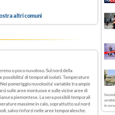
stra altri comuni
sereno o poco nuvoloso. Sul nord della
 possibilita' di temporali isolati. Temperature
 Nel pomeriggio nuvolosita' variabile tra ampie
arsi sulle aree montuose e sulle vicine aree di
Secondo
 pianura piemontese. La sera possibili temporali
avrebb
perature massime in calo, soprattutto sul nord
in cors
boli, salvo rinforzi nelle aree temporalesche.