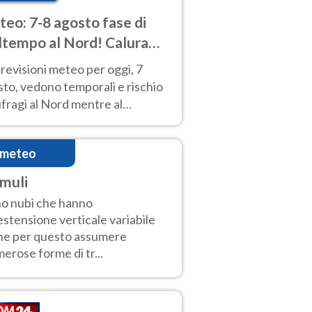
eo: 7-8 agosto fase di
tempo al Nord! Calura
o a Ferragosto
revisioni meteo per oggi, 7
to, vedono temporali e rischio
fragi al Nord mentre al
tro-Sud sole e caldo sempre
to intenso.
imeteo
muli
o nubi che hanno
estensione verticale variabile
he per questo assumere
erose forme di tr...