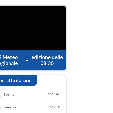
G Meteo
edizione delle
-
gionale
08:30
o città italiane
25°
34°
Torino
25°
30°
Genova