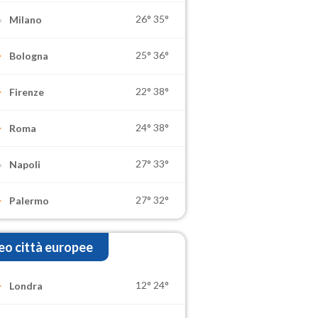
26°
35°
Milano
25°
36°
Bologna
22°
38°
Firenze
24°
38°
Roma
27°
33°
Napoli
27°
32°
Palermo
o città europee
12°
24°
Londra