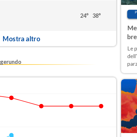
P
24°
38°
Met
bre
Mostra altro
Nor
Le p
dell
lgerundo
parz
al 
40 g