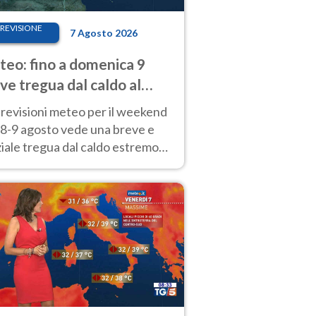
REVISIONE
7 Agosto 2026
eo: fino a domenica 9
ve tregua dal caldo al
d! Altrove calura e afa
revisioni meteo per il weekend
'8-9 agosto vede una breve e
iale tregua dal caldo estremo
Nord mentre altrove persistono
radi.