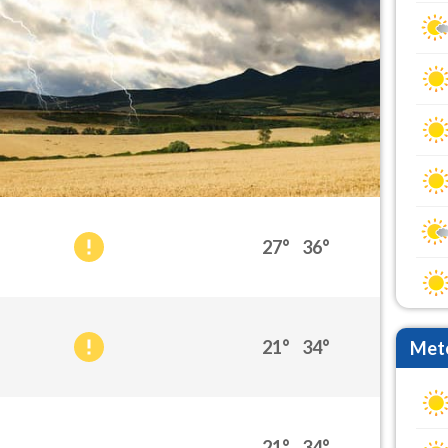
27°
36°
21°
34°
Mete
21°
34°