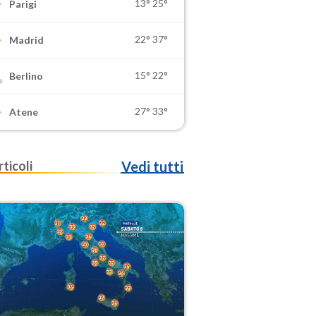
13°
25°
Parigi
22°
37°
Madrid
15°
22°
Berlino
27°
33°
Atene
rticoli
Vedi tutti