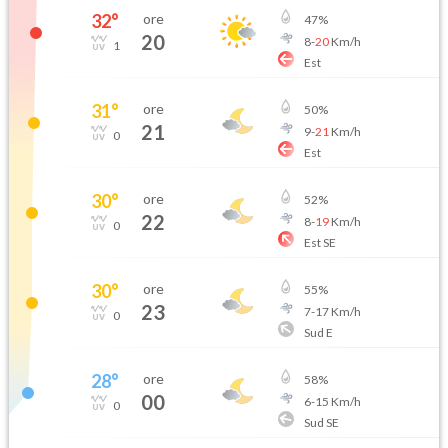
32
°
ore
47
%
20
8
-
20
Km/h
1
Est
31
°
ore
50
%
21
9
-
21
Km/h
0
Est
30
°
ore
52
%
22
8
-
19
Km/h
0
Est SE
30
°
ore
55
%
23
7
-
17
Km/h
0
Sud E
28
°
ore
58
%
00
6
-
15
Km/h
0
Sud SE