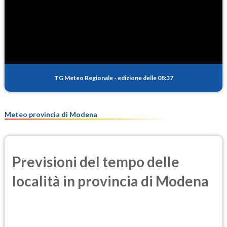
SO2
0.6
(Anidride solforosa)
PM10
14.2
(Materia particolata)
TG Meteo Regionale
-
edizione delle 08:37
PM25
9.3
(Materia particolata)
Meteo provincia di Modena
Previsioni del tempo delle
località in provincia di Modena