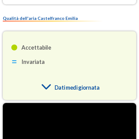
Qualità dell'aria Castelfranco Emilia
Accettabile
Invariata
Dati medi giornata
O3
91.3
(Ozono)
NO2
5.4
(Diossido di azoto)