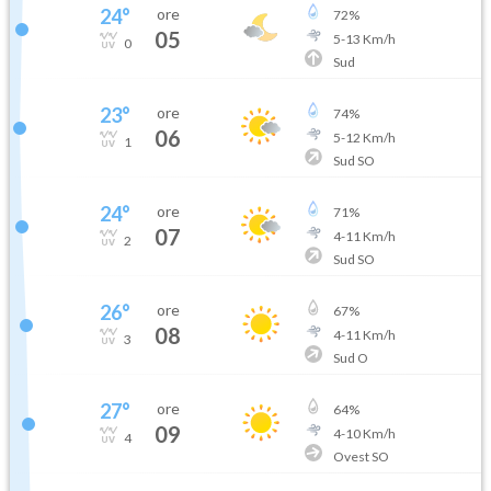
24
°
ore
72
%
05
5
-
13
Km/h
0
Sud
23
°
ore
74
%
06
5
-
12
Km/h
1
Sud SO
24
°
ore
71
%
07
4
-
11
Km/h
2
Sud SO
26
°
ore
67
%
08
4
-
11
Km/h
3
Sud O
27
°
ore
64
%
09
4
-
10
Km/h
4
Ovest SO