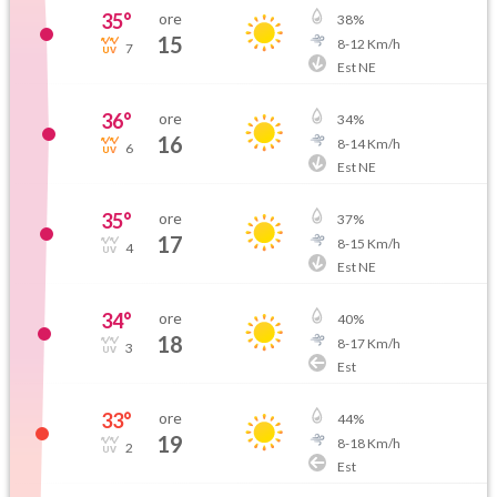
35
°
ore
38
%
15
8
-
12
Km/h
7
Est NE
36
°
ore
34
%
16
8
-
14
Km/h
6
Est NE
35
°
ore
37
%
17
8
-
15
Km/h
4
Est NE
34
°
ore
40
%
18
8
-
17
Km/h
3
Est
33
°
ore
44
%
19
8
-
18
Km/h
2
Est