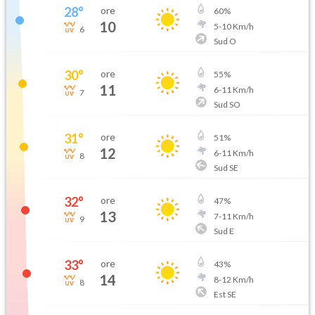
28
°
ore
60
%
10
5
-
10
Km/h
6
Sud O
30
°
ore
55
%
11
6
-
11
Km/h
7
Sud SO
31
°
ore
51
%
12
6
-
11
Km/h
8
Sud SE
32
°
ore
47
%
13
7
-
11
Km/h
9
Sud E
33
°
ore
43
%
14
8
-
12
Km/h
8
Est SE