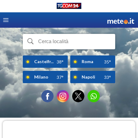
Castelfr...
Roma
38°
35°
Milano
Napoli
37°
33°