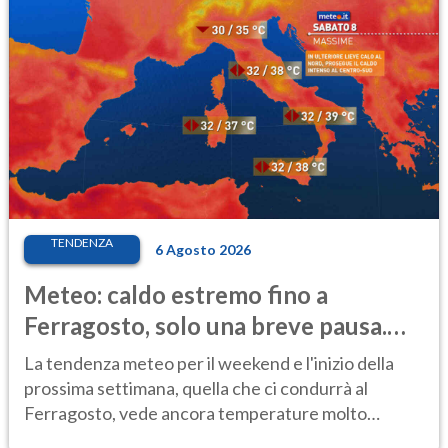
TENDENZA
6 Agosto 2026
Meteo: caldo estremo fino a
Ferragosto, solo una breve pausa.
Ecco dove
La tendenza meteo per il weekend e l'inizio della
prossima settimana, quella che ci condurrà al
Ferragosto, vede ancora temperature molto
elevate