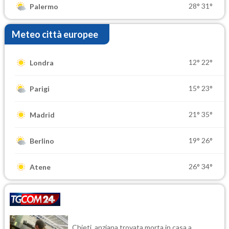
28°
31°
Palermo
Meteo città europee
12°
22°
Londra
15°
23°
Parigi
21°
35°
Madrid
19°
26°
Berlino
26°
34°
Atene
Chieti, anziana trovata morta in casa a