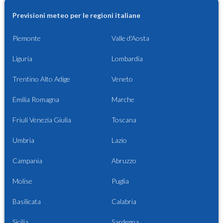
Previsioni meteo per le regioni italiane
Piemonte
Valle d'Aosta
Liguria
Lombardia
Trentino Alto Adige
Veneto
Emilia Romagna
Marche
Friuli Venezia Giulia
Toscana
Umbria
Lazio
Campania
Abruzzo
Molise
Puglia
Basilicata
Calabria
Sicilia
Sardegna