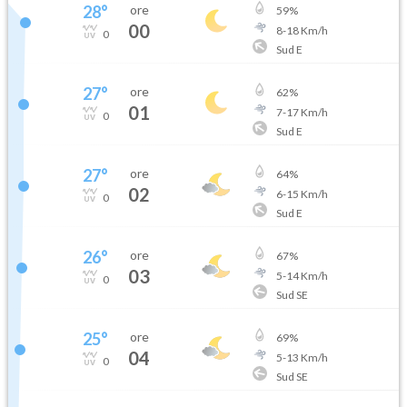
28
°
ore
59
%
00
8
-
18
Km/h
0
Sud E
27
°
ore
62
%
01
7
-
17
Km/h
0
Sud E
27
°
ore
64
%
02
6
-
15
Km/h
0
Sud E
26
°
ore
67
%
03
5
-
14
Km/h
0
Sud SE
25
°
ore
69
%
04
5
-
13
Km/h
0
Sud SE