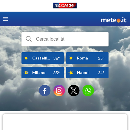
Castelfi...
Roma
36°
35°
Milano
Napoli
35°
34°