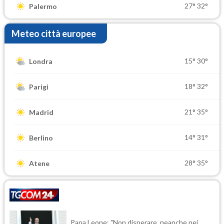
27°
32°
Palermo
Meteo città europee
15°
30°
Londra
18°
32°
Parigi
21°
35°
Madrid
14°
31°
Berlino
28°
35°
Atene
Papa Leone: "Non disperare, neanche nei