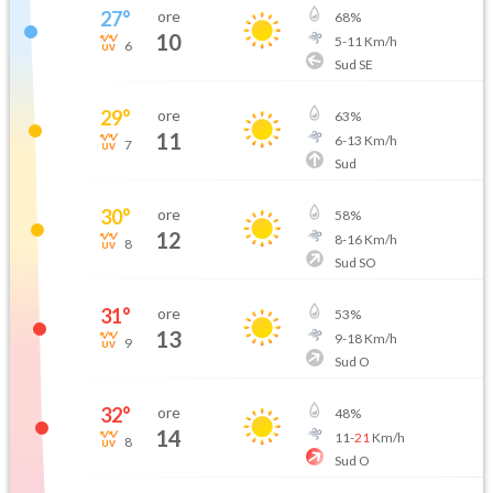
27
°
ore
68
%
10
5
-
11
Km/h
6
Sud SE
29
°
ore
63
%
11
6
-
13
Km/h
7
Sud
30
°
ore
58
%
12
8
-
16
Km/h
8
Sud SO
31
°
ore
53
%
13
9
-
18
Km/h
9
Sud O
32
°
ore
48
%
14
11
-
21
Km/h
8
Sud O