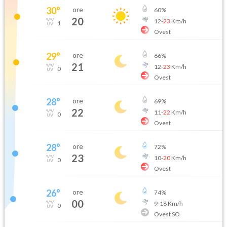
30
°
ore
60
%
20
12
-
23
Km/h
1
Ovest
29
°
ore
66
%
21
12
-
23
Km/h
0
Ovest
28
°
ore
69
%
22
11
-
22
Km/h
0
Ovest
28
°
ore
72
%
23
10
-
20
Km/h
0
Ovest
26
°
ore
74
%
00
9
-
18
Km/h
0
Ovest SO