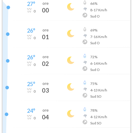
27
°
ore
66
%
00
8
-
17
Km/h
0
Sud O
26
°
ore
69
%
01
7
-
16
Km/h
0
Sud O
26
°
ore
72
%
02
6
-
14
Km/h
0
Sud O
25
°
ore
75
%
03
4
-
13
Km/h
0
Sud SO
24
°
ore
78
%
04
4
-
12
Km/h
0
Sud SO