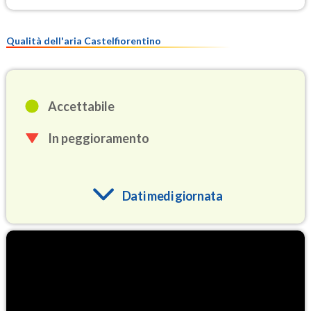
Qualità dell'aria Castelfiorentino
Accettabile
In peggioramento
Dati medi giornata
O3
94.9
(Ozono)
NO2
3.1
(Diossido di azoto)