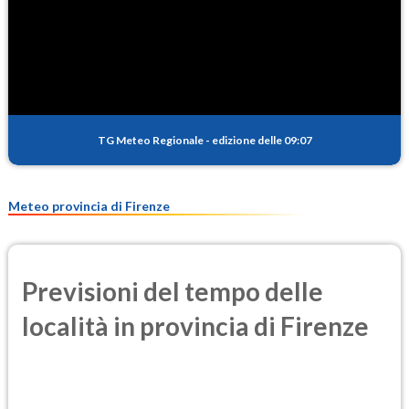
SO2
0.6
(Anidride solforosa)
PM10
18.2
(Materia particolata)
TG Meteo Regionale
-
edizione delle 09:07
PM25
12.4
(Materia particolata)
Meteo provincia di Firenze
Previsioni del tempo delle
località in provincia di Firenze