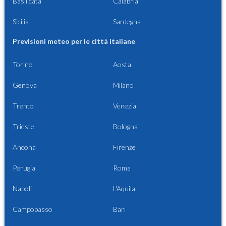
Basilicata
Calabria
Sicilia
Sardegna
Previsioni meteo per le città italiane
Torino
Aosta
Genova
Milano
Trento
Venezia
Trieste
Bologna
Ancona
Firenze
Perugia
Roma
Napoli
L'Aquila
Campobasso
Bari