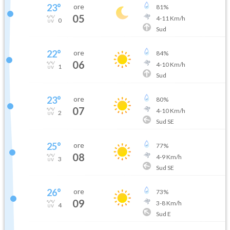
23
°
ore
81
%
05
4
-
11
Km/h
0
Sud
22
°
ore
84
%
06
4
-
10
Km/h
1
Sud
23
°
ore
80
%
07
4
-
10
Km/h
2
Sud SE
25
°
ore
77
%
08
4
-
9
Km/h
3
Sud SE
26
°
ore
73
%
09
3
-
8
Km/h
4
Sud E