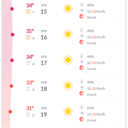
34
°
ore
43
%
15
12
-
23
Km/h
7
Ovest
35
°
ore
38
%
16
12
-
23
Km/h
6
Ovest
34
°
ore
44
%
17
12
-
23
Km/h
4
Ovest
33
°
ore
49
%
18
12
-
23
Km/h
3
Ovest
31
°
ore
55
%
19
12
-
23
Km/h
2
Ovest